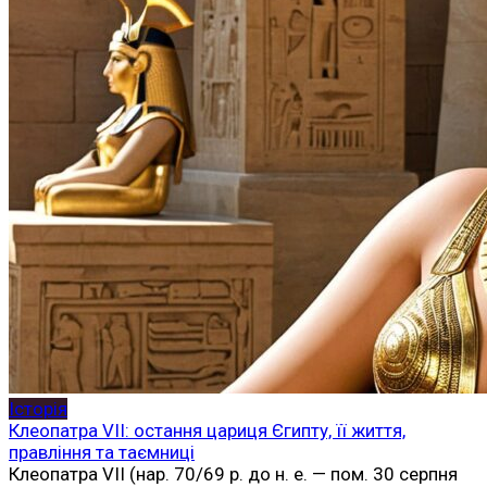
Історія
Клеопатра VII: остання цариця Єгипту, її життя,
правління та таємниці
Клеопатра VII (нар. 70/69 р. до н. е. — пом. 30 серпня