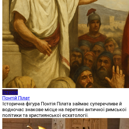
Історія
Понтій Пілат
Історична фігура Понтія Пілата займає суперечливе й
водночас знакове місце на перетині античної римської
політики та християнської есхатології.