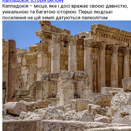
Каппадокія – місце, яке і досі вражає своєю давністю,
унікальною та багатою історією. Перші людські
поселення на цій землі датуються палеолітом