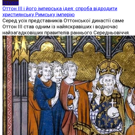
Історія
Оттон III і його імперська ідея: спроба відродити
християнську Римську імперію
Серед усіх представників Оттонської династії саме
Оттон III став одним із найяскравіших і водночас
найзагадковіших правителів раннього Середньовіччя.