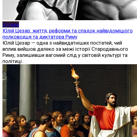
Історія
Юлій Цезар: життя, реформи та спадок найвідомішого
полководця та диктатора Риму
Юлій Цезар — одна з найвидатніших постатей, чий
вплив вийшов далеко за межі історії Стародавнього
Риму, залишивши вагомий слід у світовій культурі та
політиці.