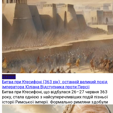
Історія
Битва при Ктесифоні (363 рік): останній великий похід
імператора Юліана Відступника проти Персії
Битва при Ктесифоні, що відбулася 26–27 червня 363
року, стала однією з найсуперечливіших подій пізньої
історії Римської імперії. Формально римляни здобули