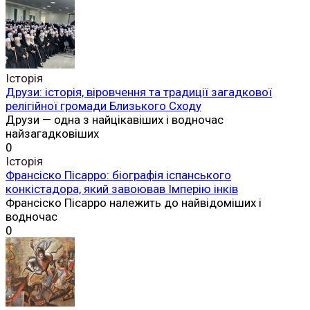
Історія
Друзи: історія, віровчення та традиції загадкової
релігійної громади Близького Сходу
Друзи — одна з найцікавіших і водночас
найзагадковіших
0
Історія
Франсіско Пісарро: біографія іспанського
конкістадора, який завоював Імперію інків
Франсіско Пісарро належить до найвідоміших і
водночас
0