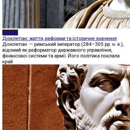
Історія
Діоклетіан: життя, реформи та історичне значення
Діоклетіан — римський імператор (284–305 рр. н. е.),
відомий як реформатор державного управління,
фінансової системи та армії. Його політика поклала
край