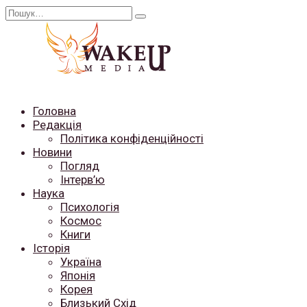
Перейти
Search
до
for:
вмісту
Головна
Редакція
Політика конфіденційності
Новини
Погляд
Інтерв’ю
Наука
Психологія
Космос
Книги
Історія
Україна
Японія
Корея
Близький Схід