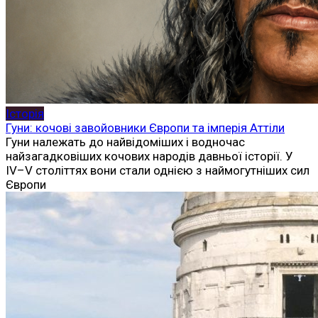
Історія
Гуни: кочові завойовники Європи та імперія Аттіли
Гуни належать до найвідоміших і водночас
найзагадковіших кочових народів давньої історії. У
IV–V століттях вони стали однією з наймогутніших сил
Європи