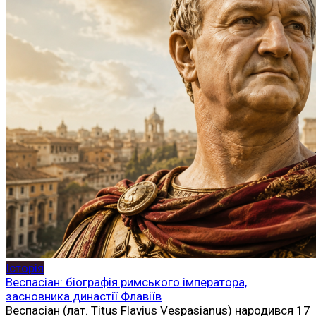
Історія
Веспасіан: біографія римського імператора,
засновника династії Флавіїв
Веспасіан (лат. Titus Flavius Vespasianus) народився 17