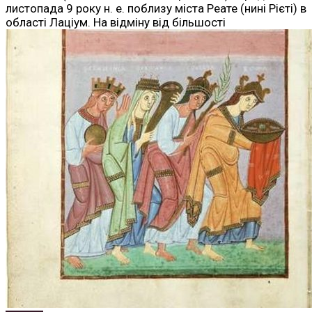
листопада 9 року н. е. поблизу міста Реате (нині Рієті) в
області Лаціум. На відміну від більшості