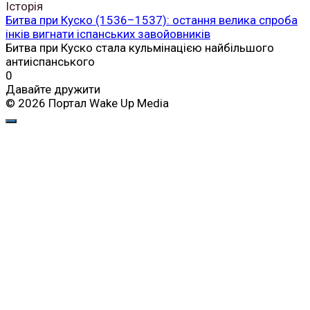
Історія
Битва при Куско (1536–1537): остання велика спроба
інків вигнати іспанських завойовників
Битва при Куско стала кульмінацією найбільшого
антиіспанського
0
Давайте дружити
© 2026 Портал Wake Up Media