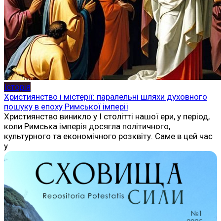
Історія
Християнство і містерії: паралельні шляхи духовного
пошуку в епоху Римської імперії
Християнство виникло у I столітті нашої ери, у період,
коли Римська імперія досягла політичного,
культурного та економічного розквіту. Саме в цей час
у