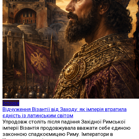
Історія
Відчуження Візантії від Заходу: як імперія втратила
єдність із латинським світом
Упродовж століть після падіння Західної Римської
імперії Візантія продовжувала вважати себе єдиною
законною спадкоємицею Риму. Імператори в