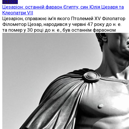
Історія
Цезаріон: останній фараон Єгипту, син Юлія Цезаря та
Клеопатри VII
Цезаріон, справжнє ім’я якого Птолемей XV Філопатор
Філометор Цезар, народився у червні 47 року до н. е.
та помер у 30 році до н. е., був останнім фараоном