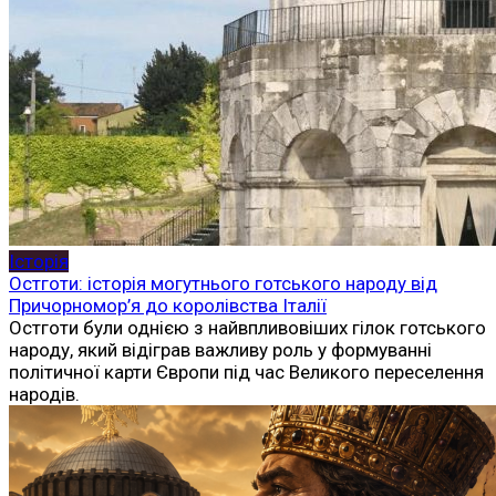
Історія
Остготи: історія могутнього готського народу від
Причорномор’я до королівства Італії
Остготи були однією з найвпливовіших гілок готського
народу, який відіграв важливу роль у формуванні
політичної карти Європи під час Великого переселення
народів.