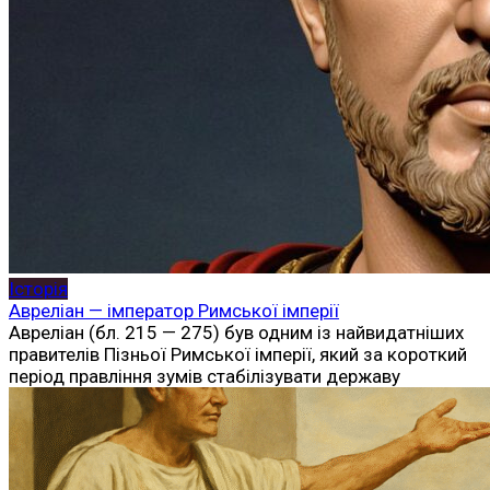
Історія
Авреліан — імператор Римської імперії
Авреліан (бл. 215 — 275) був одним із найвидатніших
правителів Пізньої Римської імперії, який за короткий
період правління зумів стабілізувати державу