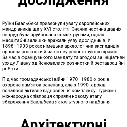
Руїни Баальбека привернули увагу європейських
мандрівників ще у XVI столітті. Значна частина давніх
споруд була зруйнована землетрусами, однак
масштабні залишки вражали уяву дослідників. У
1898–1903 роках німецька археологічна експедиція
провела розкопки й часткову реконструкцію храмів.
За часів французького мандату та згодом за ініціативи
уряду Лівану здійснювалися розчистки й реставраційні
роботи.
Під час громадянської війни 1970–1980-х років
охорона пам’яток занепала, але з 1990-х років
почалося активне відновлення комплексу. Туризм і
міжнародна співпраця сприяли новому етапу
збереження Баальбека як культурного надбання.
Архітектурні