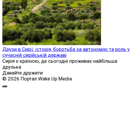
Друзи в Сирії: історія, боротьба за автономію та роль у
сучасній сирійській державі
Сирія є країною, де сьогодні проживає найбільша
друзька
Давайте дружити
© 2026 Портал Wake Up Media