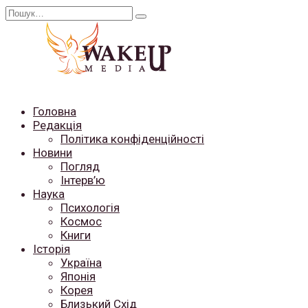
Перейти
Search
до
for:
вмісту
Головна
Редакція
Політика конфіденційності
Новини
Погляд
Інтерв’ю
Наука
Психологія
Космос
Книги
Історія
Україна
Японія
Корея
Близький Схід