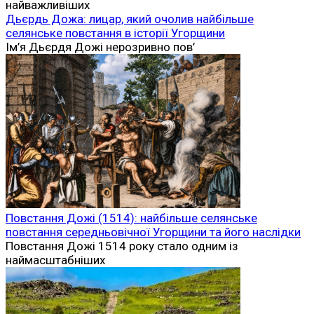
найважливіших
Дьєрдь Дожа: лицар, який очолив найбільше
селянське повстання в історії Угорщини
Ім’я Дьєрдя Дожі нерозривно пов’
Повстання Дожі (1514): найбільше селянське
повстання середньовічної Угорщини та його наслідки
Повстання Дожі 1514 року стало одним із
наймасштабніших