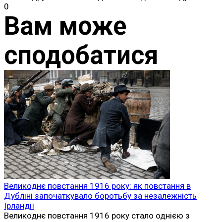
0
Вам може
сподобатися
Великоднє повстання 1916 року: як повстання в
Дубліні започаткувало боротьбу за незалежність
Ірландії
Великоднє повстання 1916 року стало однією з