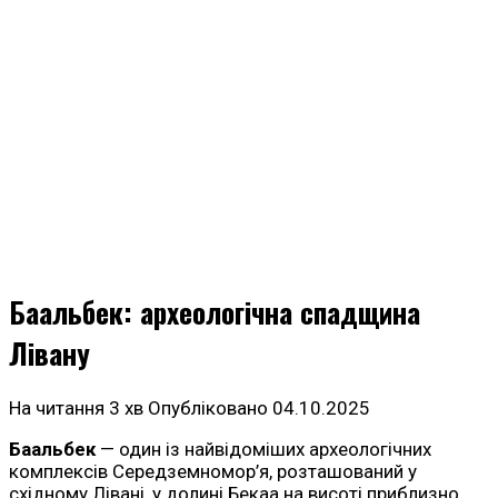
Баальбек: археологічна спадщина
Лівану
На читання
3 хв
Опубліковано
04.10.2025
Баальбек
— один із найвідоміших археологічних
комплексів Середземномор’я, розташований у
східному Лівані, у долині Бекаа на висоті приблизно