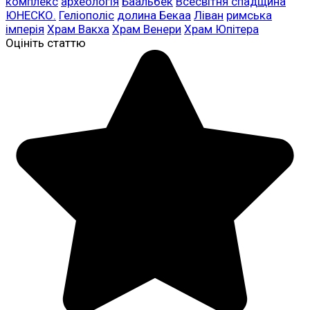
комплекс
археологія
Баальбек
Всесвітня спадщина
ЮНЕСКО.
Геліополіс
долина Бекаа
Ліван
римська
імперія
Храм Вакха
Храм Венери
Храм Юпітера
Оцініть статтю