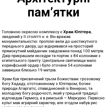
пам’ятки
Головною окрасою комплексу є
Храм Юпітера
,
зведений у II столітті н. е. Він вражав
монументальністю: пропілеї вели до шестикутного
переднього двору, що відкривався на просторий
прямокутний майданчик завдовжки понад 100 метрів.
Двір прикрашали екседри та портик з 84 колонами з
єгипетського граніту. Центральне святилище мало
коринфський ордер і було оточене 54 колонами
заввишки близько 19 метрів.
Храм був присвячений трьом божествам: грозовому
богу Хададу, ототожненому з Юпітером; богині
природи Атаргатіс, співвіднесеній із Венерою; та
молодому богу родючості, який у грецькій традиції
відповідав Гермесу, а в римській — Меркурію. Первісно
культ мав аграрний характер, але згодом набув рис