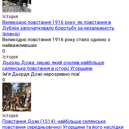
Історія
Великоднє повстання 1916 року: як повстання в
Дубліні започаткувало боротьбу за незалежність
Ірландії
Великоднє повстання 1916 року стало однією з
найважливіших
0
Історія
Дьєрдь Дожа: лицар, який очолив найбільше
селянське повстання в історії Угорщини
Ім’я Дьєрдя Дожі нерозривно пов’
0
Історія
Повстання Дожі (1514): найбільше селянське
повстання середньовічної Угорщини та його наслідки