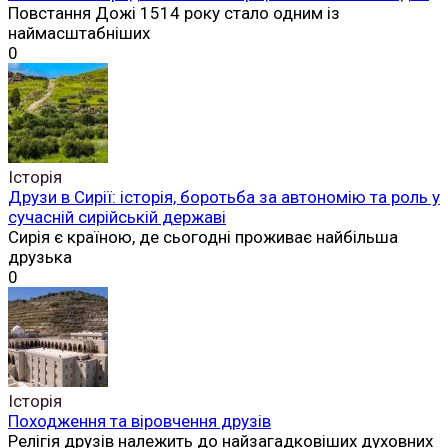
Повстання Дожі 1514 року стало одним із
наймасштабніших
0
Історія
Друзи в Сирії: історія, боротьба за автономію та роль у
сучасній сирійській державі
Сирія є країною, де сьогодні проживає найбільша
друзька
0
Історія
Походження та віровчення друзів
Релігія друзів належить до найзагадковіших духовних