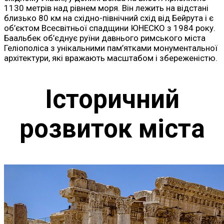
1130 метрів над рівнем моря. Він лежить на відстані
близько 80 км на східно-північний схід від Бейрута і є
об’єктом Всесвітньої спадщини ЮНЕСКО з 1984 року.
Баальбек об’єднує руїни давнього римського міста
Геліополіса з унікальними пам’ятками монументальної
архітектури, які вражають масштабом і збереженістю.
Історичний
розвиток міста