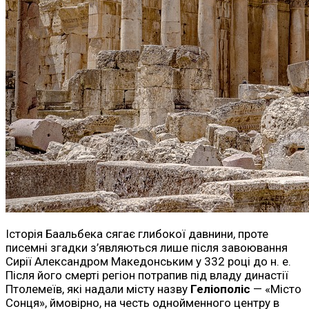
Історія Баальбека сягає глибокої давнини, проте
писемні згадки з’являються лише після завоювання
Сирії Александром Македонським у 332 році до н. е.
Після його смерті регіон потрапив під владу династії
Птолемеїв, які надали місту назву
Геліополіс
— «Місто
Сонця», ймовірно, на честь однойменного центру в