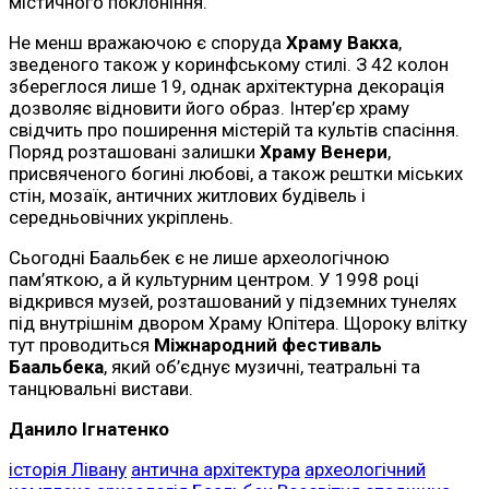
містичного поклоніння.
Не менш вражаючою є споруда
Храму Вакха
,
зведеного також у коринфському стилі. З 42 колон
збереглося лише 19, однак архітектурна декорація
дозволяє відновити його образ. Інтер’єр храму
свідчить про поширення містерій та культів спасіння.
Поряд розташовані залишки
Храму Венери
,
присвяченого богині любові, а також рештки міських
стін, мозаїк, античних житлових будівель і
середньовічних укріплень.
Сьогодні Баальбек є не лише археологічною
пам’яткою, а й культурним центром. У 1998 році
відкрився музей, розташований у підземних тунелях
під внутрішнім двором Храму Юпітера. Щороку влітку
тут проводиться
Міжнародний фестиваль
Баальбека
, який об’єднує музичні, театральні та
танцювальні вистави.
Данило Ігнатенко
історія Лівану
антична архітектура
археологічний