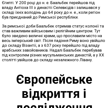
Єгипті. У 200 році до н. е. Баальбек перейшов під
владу Антіоха III з династії Селевкідів і залишався у
складі їхніх володінь до 64 року до н. е., коли регіон
був приєднаний до Римської республіки.
За римської доби Баальбек отримав статус колонії та
став важливим військовим і релігійним центром. Тут
було зведено величні храми, що прославили місто на
весь імперський світ. Після падіння Риму воно увійшло
до складу Візантії, а з 637 року перейшло під владу
арабських завойовників. Надалі Баальбек перебував
під контролем різних мусульманських династій, а у ХХ
столітті увійшов до складу незалежного Лівану.
Європейське
відкриття і
дослідження