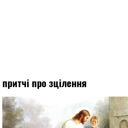
притчі про зцілення