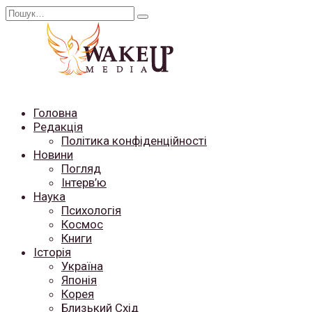
Перейти
Search
до
for:
вмісту
Головна
Редакція
Політика конфіденційності
Новини
Погляд
Інтерв’ю
Наука
Психологія
Космос
Книги
Історія
Україна
Японія
Корея
Близький Схід