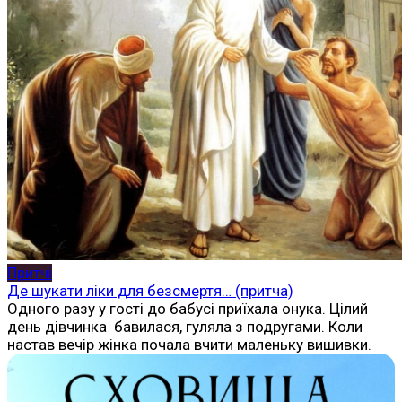
Притчі
Де шукати ліки для безсмертя… (притча)
Одного разу у гості до бабусі приїхала онука. Цілий
день дівчинка бавилася, гуляла з подругами. Коли
настав вечір жінка почала вчити маленьку вишивки.