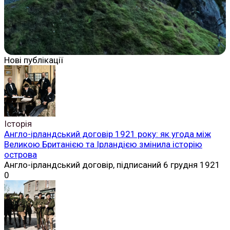
Нові публікації
Історія
Англо-ірландський договір 1921 року: як угода між
Великою Британією та Ірландією змінила історію
острова
Англо-ірландський договір, підписаний 6 грудня 1921
0