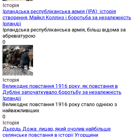
Історія
Ірландська республіканська армія (ІРА): історія
створення, Майкл Коллінз і боротьба за незалежність
Ірландії
Ірландська республіканська армія, більш відома за
абревіатурою
0
Історія
Великоднє повстання 1916 року: як повстання в
Дубліні започаткувало боротьбу за незалежність
Ірландії
Великоднє повстання 1916 року стало однією з
найважливіших
0
Історія
Дьєрдь Дожа: лицар, який очолив найбільше
селянське повстання в історії Угорщини