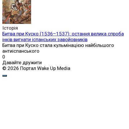
Історія
Битва при Куско (1536–1537): остання велика спроба
інків вигнати іспанських завойовників
Битва при Куско стала кульмінацією найбільшого
антиіспанського
0
Давайте дружити
© 2026 Портал Wake Up Media