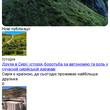
Нові публікації
Історія
Друзи в Сирії: історія, боротьба за автономію та роль у
сучасній сирійській державі
Сирія є країною, де сьогодні проживає найбільша
друзька
0