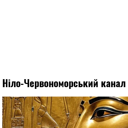
Ніло-Червономорський канал