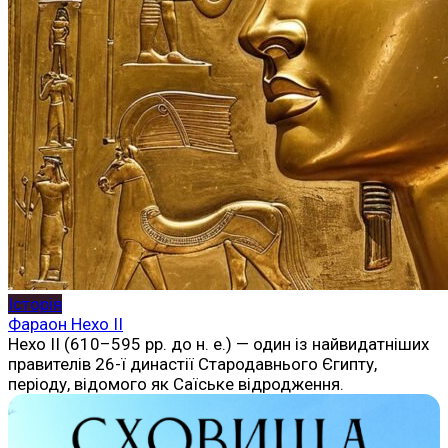
Історія
Фараон Нехо II
Нехо II (610–595 рр. до н. е.) — один із найвидатніших
правителів 26-ї династії Стародавнього Єгипту,
періоду, відомого як Саїське відродження.