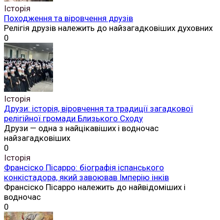
Історія
Походження та віровчення друзів
Релігія друзів належить до найзагадковіших духовних
0
Історія
Друзи: історія, віровчення та традиції загадкової
релігійної громади Близького Сходу
Друзи — одна з найцікавіших і водночас
найзагадковіших
0
Історія
Франсіско Пісарро: біографія іспанського
конкістадора, який завоював Імперію інків
Франсіско Пісарро належить до найвідоміших і
водночас
0