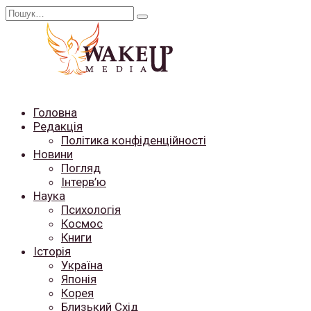
Перейти
Search
до
for:
вмісту
Головна
Редакція
Політика конфіденційності
Новини
Погляд
Інтерв’ю
Наука
Психологія
Космос
Книги
Історія
Україна
Японія
Корея
Близький Схід