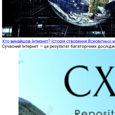
Хто винайшов Інтернет? Історія створення Всесвітньої 
Сучасний Інтернет — це результат багаторічних дослідже