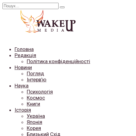
Перейти
Search
до
for:
вмісту
Головна
Редакція
Політика конфіденційності
Новини
Погляд
Інтерв’ю
Наука
Психологія
Космос
Книги
Історія
Україна
Японія
Корея
Близький Схід