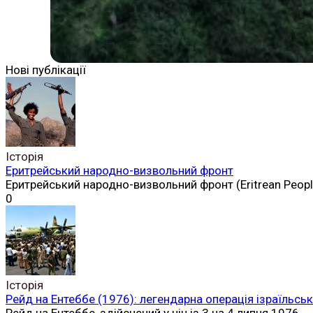
Нові публікації
Історія
Еритрейський народно-визвольний фронт
Еритрейський народно-визвольний фронт (Eritrean Peopl
0
Історія
Рейд на Ентеббе (1976): легендарна операція ізраїльськ