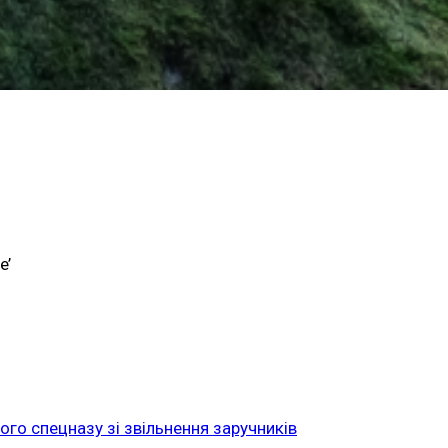
e’
ого спецназу зі звільнення заручників