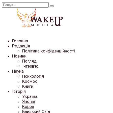
Перейти
Search
до
for:
вмісту
Головна
Редакція
Політика конфіденційності
Новини
Погляд
Інтерв’ю
Наука
Психологія
Космос
Книги
Історія
Україна
Японія
Корея
Близький Схід