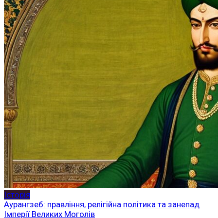
Історія
Аурангзеб: правління, релігійна політика та занепад
Імперії Великих Моголів