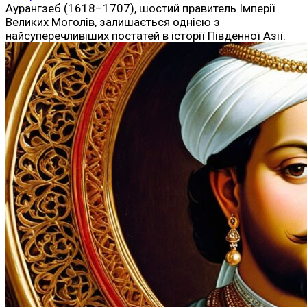
Аурангзеб (1618–1707), шостий правитель Імперії
Великих Моголів, залишається однією з
найсуперечливіших постатей в історії Південної Азії.