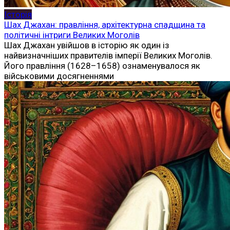
Історія
Шах Джахан: правління, архітектурна спадщина та
політичні інтриги Великих Моголів
Шах Джахан увійшов в історію як один із
найвизначніших правителів імперії Великих Моголів.
Його правління (1628–1658) ознаменувалося як
військовими досягненнями