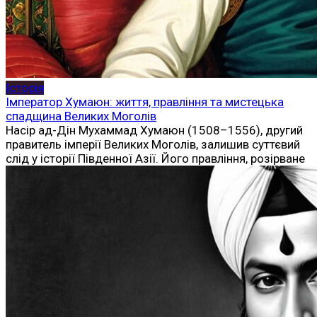
Історія
Імператор Хумаюн: життя, правління та мистецька
спадщина Великих Моголів
Насір ад-Дін Мухаммад Хумаюн (1508–1556), другий
правитель імперії Великих Моголів, залишив суттєвий
слід у історії Південної Азії. Його правління, розірване