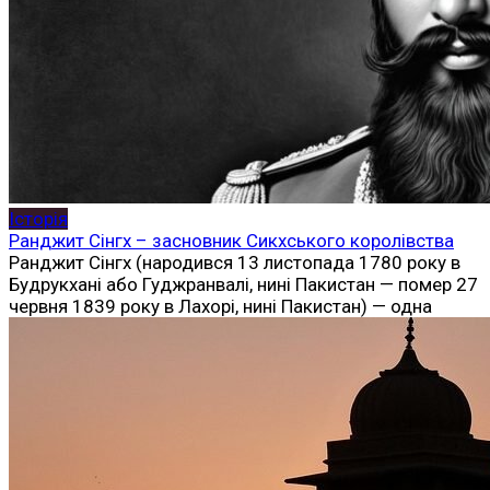
Історія
Ранджит Сінгх – засновник Сикхського королівства
Ранджит Сінгх (народився 13 листопада 1780 року в
Будрукхані або Гуджранвалі, нині Пакистан — помер 27
червня 1839 року в Лахорі, нині Пакистан) — одна