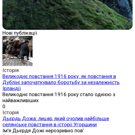
Нові публікації
Історія
Великоднє повстання 1916 року: як повстання в
Дубліні започаткувало боротьбу за незалежність
Ірландії
Великоднє повстання 1916 року стало однією з
найважливіших
0
Історія
Дьєрдь Дожа: лицар, який очолив найбільше
селянське повстання в історії Угорщини
Ім’я Дьєрдя Дожі нерозривно пов’