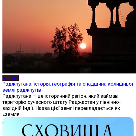
Історія
Раджпутана: історія, географія та спадщина колишньої
землі раджпутів
Раджпутана — це історичний регіон, який займав
територію сучасного штату Раджастан у північно-
західній Індії. Назва цієї землі перекладається як
«земля