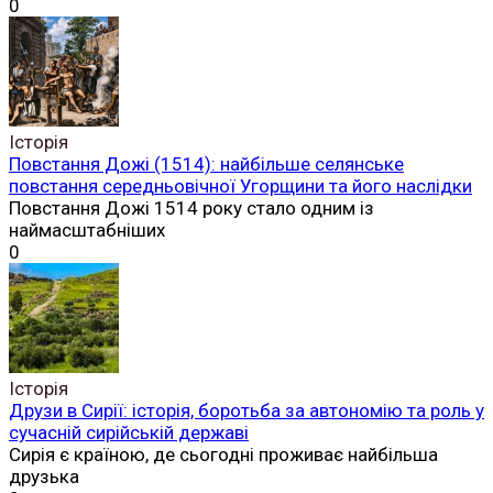
0
Історія
Повстання Дожі (1514): найбільше селянське
повстання середньовічної Угорщини та його наслідки
Повстання Дожі 1514 року стало одним із
наймасштабніших
0
Історія
Друзи в Сирії: історія, боротьба за автономію та роль у
сучасній сирійській державі
Сирія є країною, де сьогодні проживає найбільша
друзька