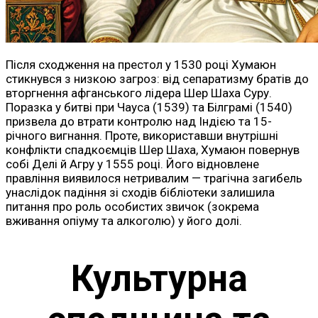
Після сходження на престол у 1530 році Хумаюн
стикнувся з низкою загроз: від сепаратизму братів до
вторгнення афганського лідера Шер Шаха Суру.
Поразка у битві при Чауса (1539) та Білграмі (1540)
призвела до втрати контролю над Індією та 15-
річного вигнання. Проте, використавши внутрішні
конфлікти спадкоємців Шер Шаха, Хумаюн повернув
собі Делі й Агру у 1555 році. Його відновлене
правління виявилося нетривалим — трагічна загибель
унаслідок падіння зі сходів бібліотеки залишила
питання про роль особистих звичок (зокрема
вживання опіуму та алкоголю) у його долі.
Культурна