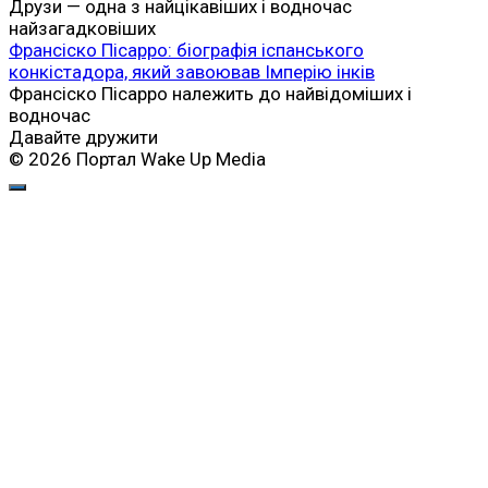
Друзи — одна з найцікавіших і водночас
найзагадковіших
Франсіско Пісарро: біографія іспанського
конкістадора, який завоював Імперію інків
Франсіско Пісарро належить до найвідоміших і
водночас
Давайте дружити
© 2026 Портал Wake Up Media