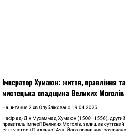
Імператор Хумаюн: життя, правління та
мистецька спадщина Великих Моголів
На читання
2 хв
Опубліковано
19.04.2025
Насір ад-Дін Мухаммад Хумаюн (1508–1556), другий
правитель імперії Великих Моголів, залишив суттєвий
слід у історії Південної Азії. Його правління, розірване