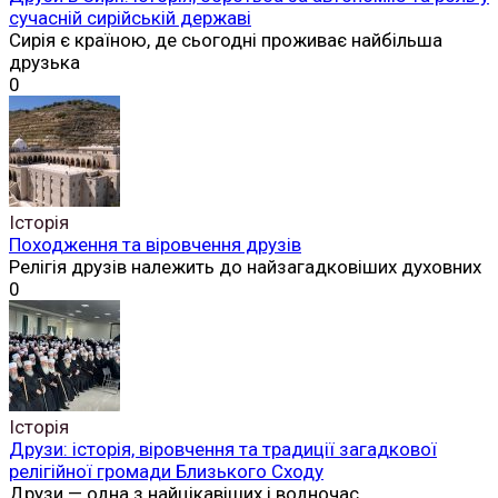
сучасній сирійській державі
Сирія є країною, де сьогодні проживає найбільша
друзька
0
Історія
Походження та віровчення друзів
Релігія друзів належить до найзагадковіших духовних
0
Історія
Друзи: історія, віровчення та традиції загадкової
релігійної громади Близького Сходу
Друзи — одна з найцікавіших і водночас