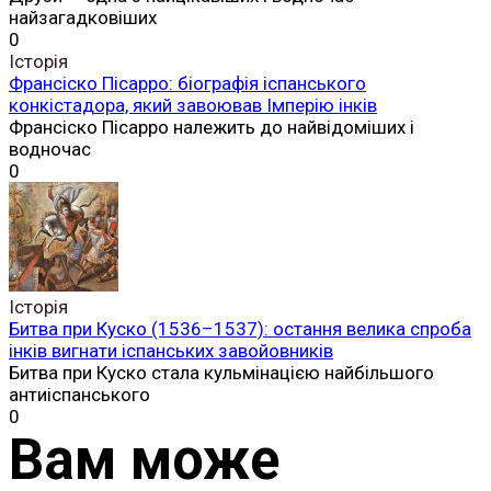
найзагадковіших
0
Історія
Франсіско Пісарро: біографія іспанського
конкістадора, який завоював Імперію інків
Франсіско Пісарро належить до найвідоміших і
водночас
0
Історія
Битва при Куско (1536–1537): остання велика спроба
інків вигнати іспанських завойовників
Битва при Куско стала кульмінацією найбільшого
антиіспанського
0
Вам може