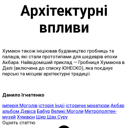
Архітектурні
впливи
Хумаюн також ініціював будівництво гробниць та
палаців, які стали прототипами для шедеврів епохи
Акбара. Найвідоміший приклад — Гробниця Хумаюна в
Делі (включена до списку ЮНЕСКО), яка поєднує
перські та місцеві архітектурні традиції.
Данило
Ігнатенко
імперія Моголів
історія Індії
історичні мініатюри
Акбар
альбом Девіса
Бабур
Великі Моголи
Метрополітен-
музей
Хумаюн
Шер Шах Суру
Оцініть статтю