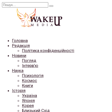
Перейти
Search
до
for:
вмісту
Головна
Редакція
Політика конфіденційності
Новини
Погляд
Інтерв’ю
Наука
Психологія
Космос
Книги
Історія
Україна
Японія
Корея
Близький Схід