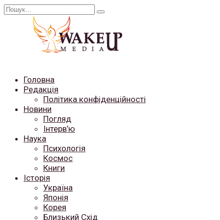
Перейти
Search
до
for:
вмісту
Головна
Редакція
Політика конфіденційності
Новини
Погляд
Інтерв’ю
Наука
Психологія
Космос
Книги
Історія
Україна
Японія
Корея
Близький Схід