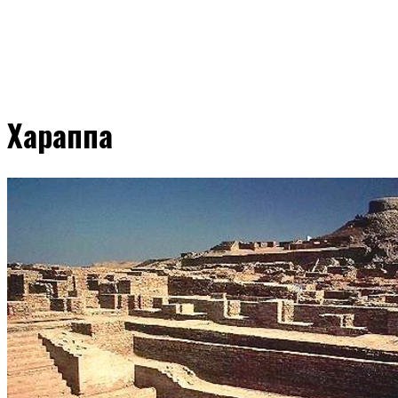
Хараппа