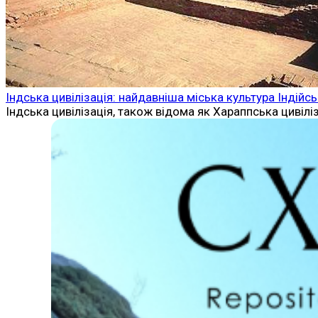
Індська цивілізація: найдавніша міська культура Індійс
Індська цивілізація, також відома як Хараппська цивіліза