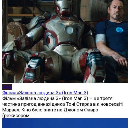
Кіно
Фільм «Залізна людина 3» (Iron Man 3)
Фільм «Залізна людина 3» (Iron Man 3) – це третя
частина пригод винахідника Тоні Старка в кіновсесвіті
Марвел. Кіно було зняте не Джоном Фавро
(режисером