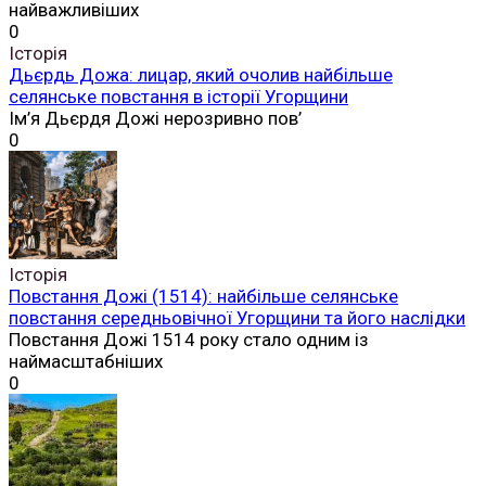
найважливіших
0
Історія
Дьєрдь Дожа: лицар, який очолив найбільше
селянське повстання в історії Угорщини
Ім’я Дьєрдя Дожі нерозривно пов’
0
Історія
Повстання Дожі (1514): найбільше селянське
повстання середньовічної Угорщини та його наслідки
Повстання Дожі 1514 року стало одним із
наймасштабніших
0