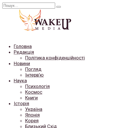
Перейти
Search
до
for:
вмісту
Головна
Редакція
Політика конфіденційності
Новини
Погляд
Інтерв’ю
Наука
Психологія
Космос
Книги
Історія
Україна
Японія
Корея
Близький Схід