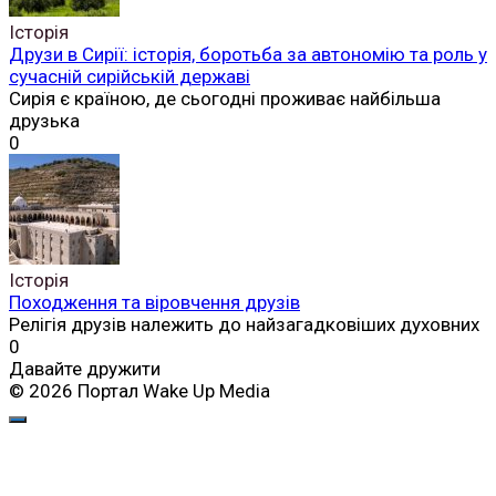
Історія
Друзи в Сирії: історія, боротьба за автономію та роль у
сучасній сирійській державі
Сирія є країною, де сьогодні проживає найбільша
друзька
0
Історія
Походження та віровчення друзів
Релігія друзів належить до найзагадковіших духовних
0
Давайте дружити
© 2026 Портал Wake Up Media