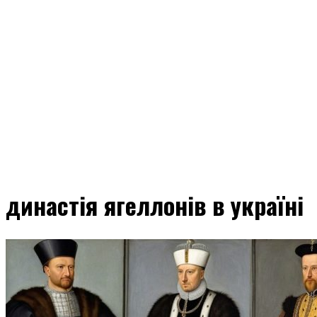
династія ягеллонів в україні