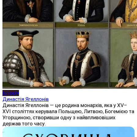
Історія
Династія Ягеллонів
Династія Ягеллонів — це родина монархів, яка у XV–
XVI століттях керувала Польщею, Литвою, Богемією та
Угорщиною, створивши одну з найвпливовіших
держав того часу.