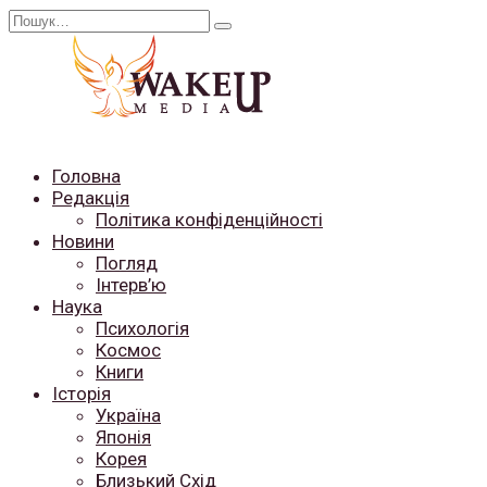
Перейти
Search
до
for:
вмісту
Головна
Редакція
Політика конфіденційності
Новини
Погляд
Інтерв’ю
Наука
Психологія
Космос
Книги
Історія
Україна
Японія
Корея
Близький Схід