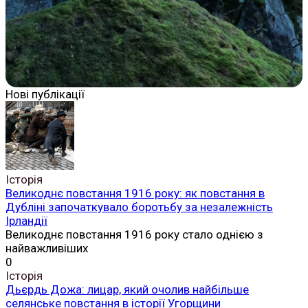
Нові публікації
Історія
Великоднє повстання 1916 року: як повстання в
Дубліні започаткувало боротьбу за незалежність
Ірландії
Великоднє повстання 1916 року стало однією з
найважливіших
0
Історія
Дьєрдь Дожа: лицар, який очолив найбільше
селянське повстання в історії Угорщини