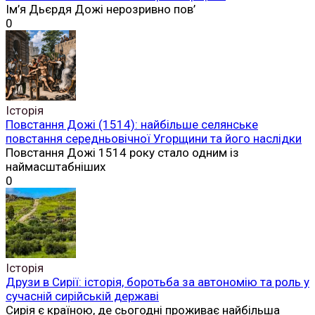
Ім’я Дьєрдя Дожі нерозривно пов’
0
Історія
Повстання Дожі (1514): найбільше селянське
повстання середньовічної Угорщини та його наслідки
Повстання Дожі 1514 року стало одним із
наймасштабніших
0
Історія
Друзи в Сирії: історія, боротьба за автономію та роль у
сучасній сирійській державі
Сирія є країною, де сьогодні проживає найбільша