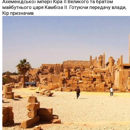
Ахеменідської імперії Кіра II Великого та братом
майбутнього царя Камбіза II. Готуючи передачу влади,
Кір призначив