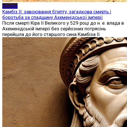
Історія
Камбіз II: завоювання Єгипту, загадкова смерть і
боротьба за спадщину Ахеменідської імперії
Після смерті Кіра II Великого у 529 році до н. е. влада в
Ахеменідській імперії без серйозних потрясінь
перейшла до його старшого сина Камбіза II.