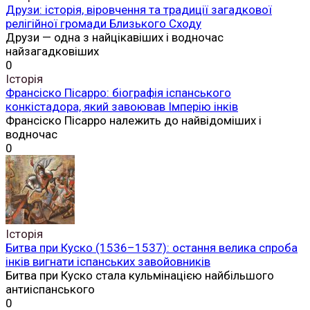
Друзи: історія, віровчення та традиції загадкової
релігійної громади Близького Сходу
Друзи — одна з найцікавіших і водночас
найзагадковіших
0
Історія
Франсіско Пісарро: біографія іспанського
конкістадора, який завоював Імперію інків
Франсіско Пісарро належить до найвідоміших і
водночас
0
Історія
Битва при Куско (1536–1537): остання велика спроба
інків вигнати іспанських завойовників
Битва при Куско стала кульмінацією найбільшого
антиіспанського
0