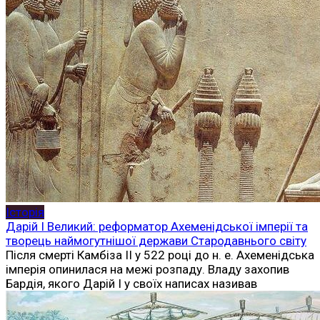
Історія
Дарій I Великий: реформатор Ахеменідської імперії та
творець наймогутнішої держави Стародавнього світу
Після смерті Камбіза II у 522 році до н. е. Ахеменідська
імперія опинилася на межі розпаду. Владу захопив
Бардія, якого Дарій I у своїх написах називав