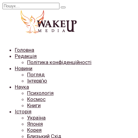
Перейти
Search
до
for:
вмісту
Головна
Редакція
Політика конфіденційності
Новини
Погляд
Інтерв’ю
Наука
Психологія
Космос
Книги
Історія
Україна
Японія
Корея
Близький Схід