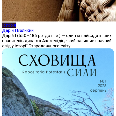
Історія
Дарій I Великий
Дарій I (550–486 рр. до н. е.) — один із найвидатніших
правителів династії Ахеменідів, який залишив значний
слід у історії Стародавнього світу.