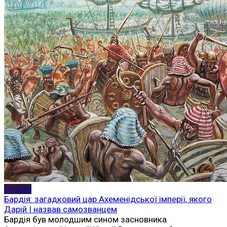
Історія
Бардія: загадковий цар Ахеменідської імперії, якого
Дарій I назвав самозванцем
Бардія був молодшим сином засновника