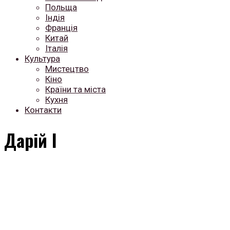
Польща
Індія
Франція
Китай
Італія
Культура
Мистецтво
Кіно
Країни та міста
Кухня
Контакти
Дарій I