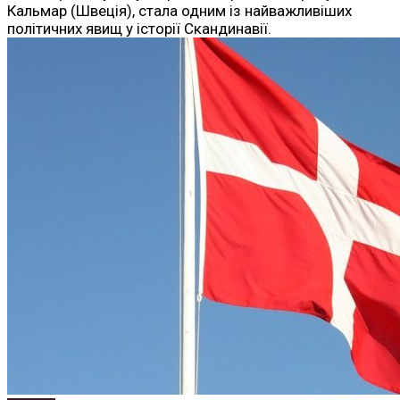
Кальмар (Швеція), стала одним із найважливіших
політичних явищ у історії Скандинавії.