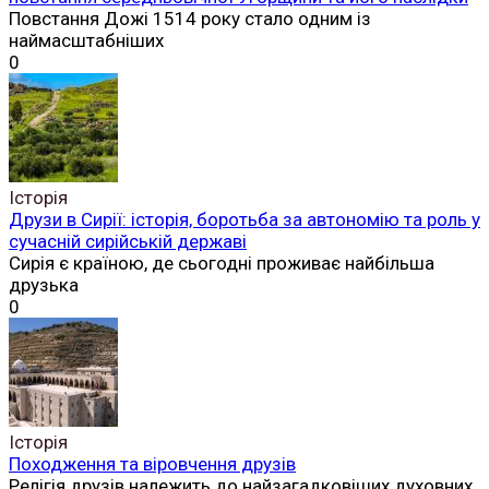
Повстання Дожі 1514 року стало одним із
наймасштабніших
0
Історія
Друзи в Сирії: історія, боротьба за автономію та роль у
сучасній сирійській державі
Сирія є країною, де сьогодні проживає найбільша
друзька
0
Історія
Походження та віровчення друзів
Релігія друзів належить до найзагадковіших духовних