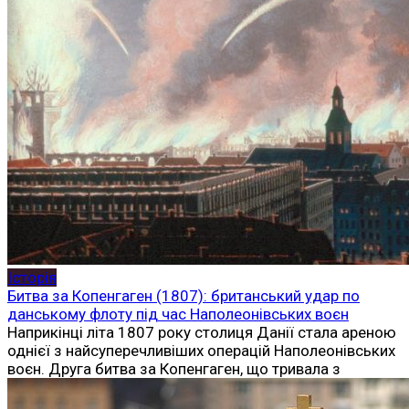
Історія
Битва за Копенгаген (1807): британський удар по
данському флоту під час Наполеонівських воєн
Наприкінці літа 1807 року столиця Данії стала ареною
однієї з найсуперечливіших операцій Наполеонівських
воєн. Друга битва за Копенгаген, що тривала з