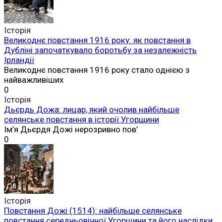
Історія
Великоднє повстання 1916 року: як повстання в
Дубліні започаткувало боротьбу за незалежність
Ірландії
Великоднє повстання 1916 року стало однією з
найважливіших
0
Історія
Дьєрдь Дожа: лицар, який очолив найбільше
селянське повстання в історії Угорщини
Ім’я Дьєрдя Дожі нерозривно пов’
0
Історія
Повстання Дожі (1514): найбільше селянське
повстання середньовічної Угорщини та його наслідки