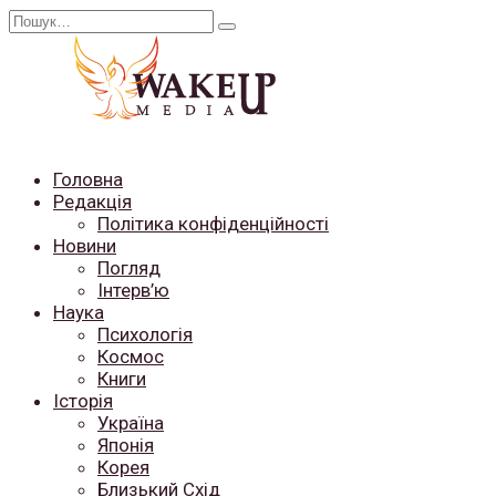
Перейти
Search
до
for:
вмісту
Головна
Редакція
Політика конфіденційності
Новини
Погляд
Інтерв’ю
Наука
Психологія
Космос
Книги
Історія
Україна
Японія
Корея
Близький Схід