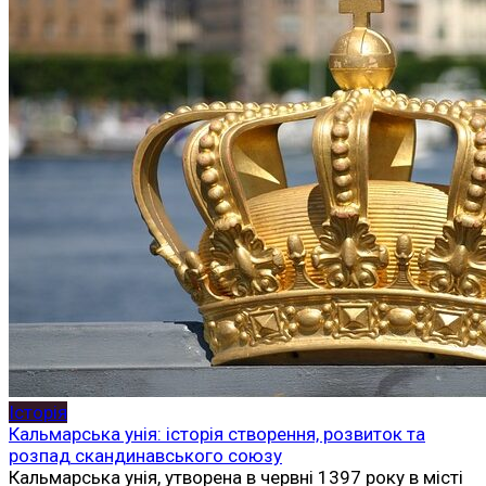
Історія
Кальмарська унія: історія створення, розвиток та
розпад скандинавського союзу
Кальмарська унія, утворена в червні 1397 року в місті