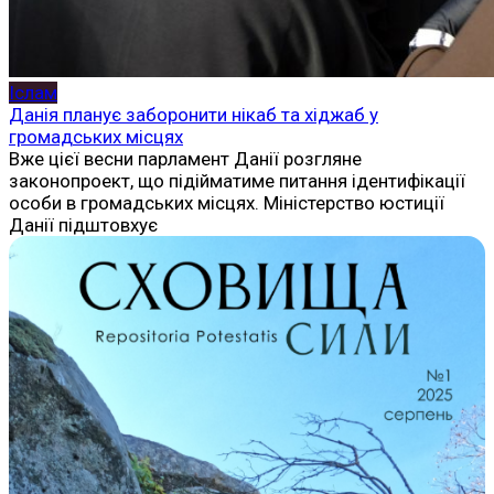
Іслам
Данія планує заборонити нікаб та хіджаб у
громадських місцях
Вже цієї весни парламент Данії розгляне
законопроект, що підійматиме питання ідентифікації
особи в громадських місцях. Міністерство юстиції
Данії підштовхує