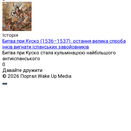
Історія
Битва при Куско (1536–1537): остання велика спроба
інків вигнати іспанських завойовників
Битва при Куско стала кульмінацією найбільшого
антиіспанського
0
Давайте дружити
© 2026 Портал Wake Up Media