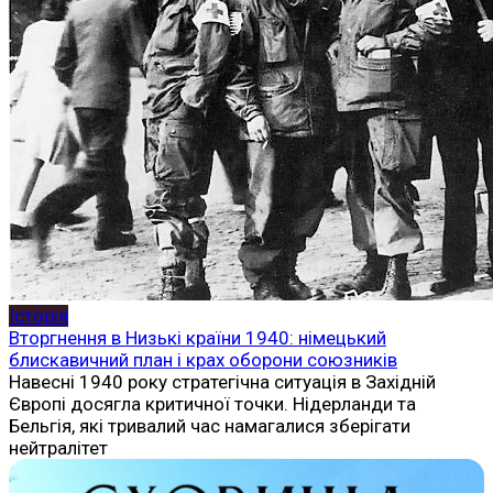
Історія
Вторгнення в Низькі країни 1940: німецький
блискавичний план і крах оборони союзників
Навесні 1940 року стратегічна ситуація в Західній
Європі досягла критичної точки. Нідерланди та
Бельгія, які тривалий час намагалися зберігати
нейтралітет