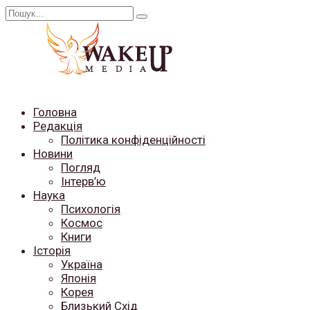
Перейти
Search
до
for:
вмісту
Головна
Редакція
Політика конфіденційності
Новини
Погляд
Інтерв’ю
Наука
Психологія
Космос
Книги
Історія
Україна
Японія
Корея
Близький Схід