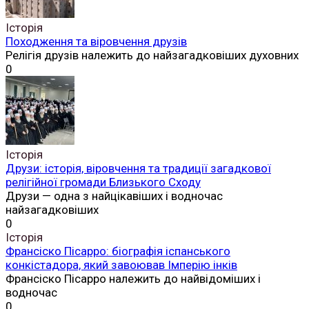
Історія
Походження та віровчення друзів
Релігія друзів належить до найзагадковіших духовних
0
Історія
Друзи: історія, віровчення та традиції загадкової
релігійної громади Близького Сходу
Друзи — одна з найцікавіших і водночас
найзагадковіших
0
Історія
Франсіско Пісарро: біографія іспанського
конкістадора, який завоював Імперію інків
Франсіско Пісарро належить до найвідоміших і
водночас
0