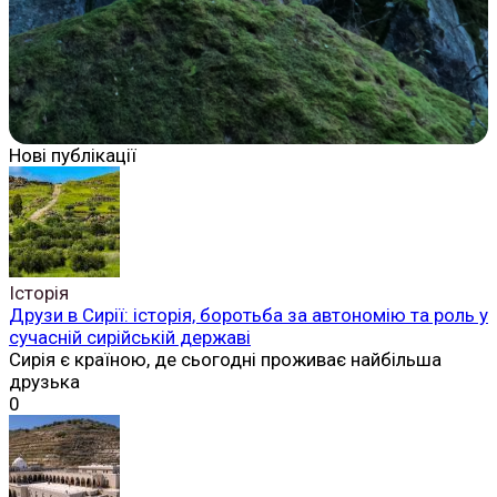
Нові публікації
Історія
Друзи в Сирії: історія, боротьба за автономію та роль у
сучасній сирійській державі
Сирія є країною, де сьогодні проживає найбільша
друзька
0