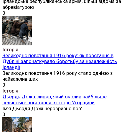
Ірландська республіканська армія, більш відома за
абревіатурою
0
Історія
Великоднє повстання 1916 року: як повстання в
Дубліні започаткувало боротьбу за незалежність
Ірландії
Великоднє повстання 1916 року стало однією з
найважливіших
0
Історія
Дьєрдь Дожа: лицар, який очолив найбільше
селянське повстання в історії Угорщини
Ім’я Дьєрдя Дожі нерозривно пов’
0