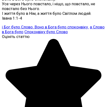
Усе через Нього повстало, і ніщо, що повстало, не
повстало без Нього.
І життя було в Нім, а життя було Світлом людей.
Івана 1:1-4
і Бог було Слово. Воно в Бога було споконвіку.
а Слово
в Бога було
Споконвіку було Слово
Оцініть статтю