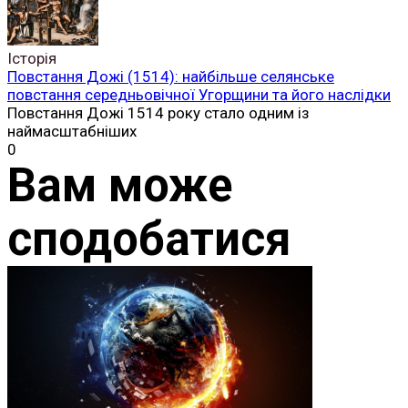
Історія
Повстання Дожі (1514): найбільше селянське
повстання середньовічної Угорщини та його наслідки
Повстання Дожі 1514 року стало одним із
наймасштабніших
0
Вам може
сподобатися