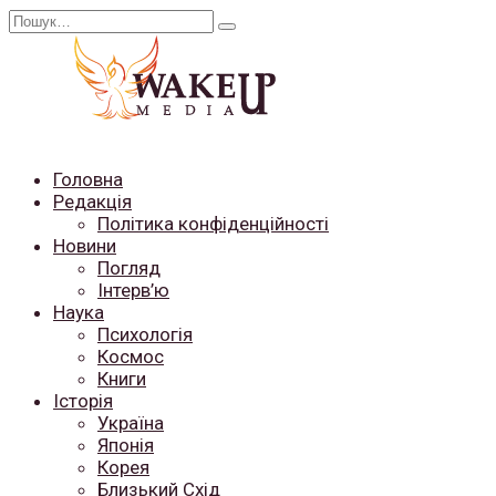
Перейти
Search
до
for:
вмісту
Головна
Редакція
Політика конфіденційності
Новини
Погляд
Інтерв’ю
Наука
Психологія
Космос
Книги
Історія
Україна
Японія
Корея
Близький Схід