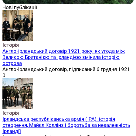
Нові публікації
Історія
Англо-ірландський договір 1921 року: як угода між
Великою Британією та Ірландією змінила історію
острова
Англо-ірландський договір, підписаний 6 грудня 1921
0
Історія
Ірландська республіканська армія (ІРА): історія
створення, Майкл Коллінз і боротьба за незалежність
Ірландії