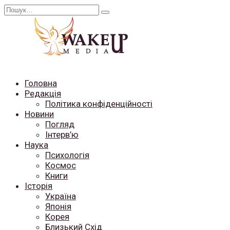
Перейти
Search
до
for:
вмісту
Головна
Редакція
Політика конфіденційності
Новини
Погляд
Інтерв’ю
Наука
Психологія
Космос
Книги
Історія
Україна
Японія
Корея
Близький Схід