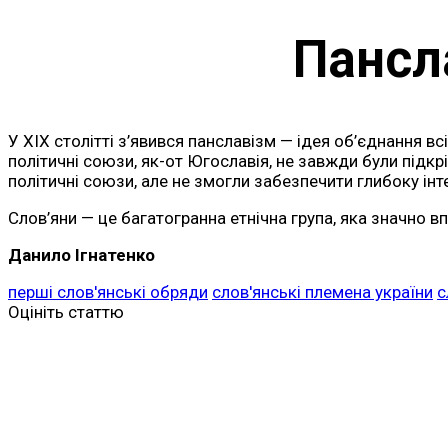
Пансл
У XIX столітті з’явився панславізм — ідея об’єднання вс
політичні союзи, як-от Югославія, не завжди були підкр
політичні союзи, але не змогли забезпечити глибоку інт
Слов’яни — це багатогранна етнічна група, яка значно вп
Данило Ігнатенко
перші слов'янські обряди
слов'янські племена україни
с
Оцініть статтю