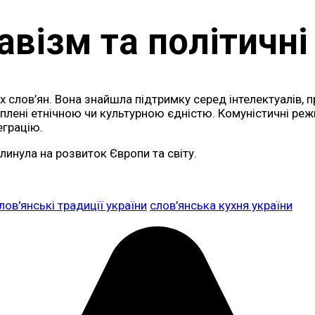
авізм та політичні
іх слов’ян. Вона знайшла підтримку серед інтелектуалів, п
іплені етнічною чи культурною єдністю. Комуністичні режи
еграцію.
линула на розвиток Європи та світу.
лов'янські традиції україни
слов'янська кухня україни