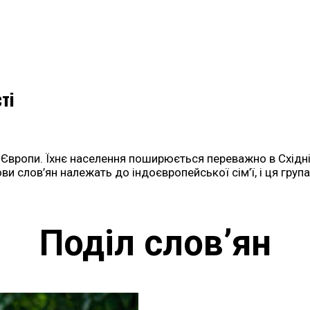
ті
п Європи. Їхнє населення поширюється переважно в Східні
Мови слов’ян належать до індоєвропейської сім’ї, і ця гру
Поділ слов’ян