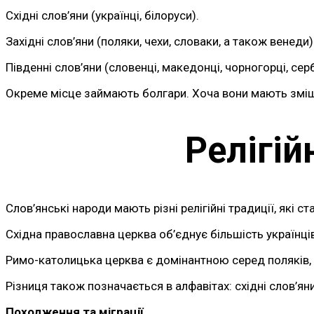
Східні слов’яни (українці, білоруси).
Західні слов’яни (поляки, чехи, словаки, а також венеди)
Південні слов’яни (словенці, македонці, чорногорці, серби
Окреме місце займають болгари. Хоча вони мають зміша
Релігій
Слов’янські народи мають різні релігійні традиції, які
Східна православна церква об’єднує більшість українців,
Римо-католицька церква є домінантною серед поляків, че
Різниця також позначається в алфавітах: східні слов’я
Походження та міграції