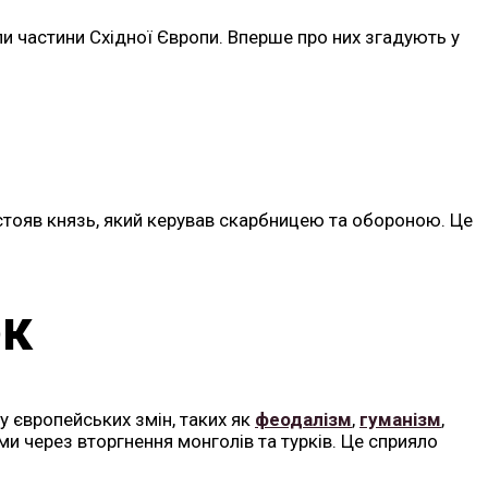
и частини Східної Європи. Вперше про них згадують у
 стояв князь, який керував скарбницею та обороною. Це
ок
ву європейських змін, таких як
феодалізм
,
гуманізм
,
ми через вторгнення монголів та турків. Це сприяло