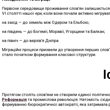
Первісне середовище проживання слов’ян залишається т
VI столітті нашої ери, коли вони почали активно мігрува
на захід — до земель між Одером та Ельбою;
на південь — до Богемії, Моравії, Угорщини та Балкан;
на північ — до верхів’я Дніпра.
Міграційні процеси призвели до утворення перших слов’
стало початком формування класової структури.
І
Протягом століть слов’яни не створили єдиної політично
Реформація
та промислова революція. Натомість східні
формуванню бюрократичної автократії, яка затримала р