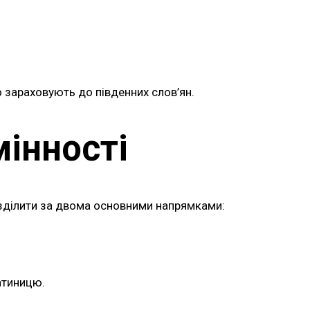
 зараховують до південних слов’ян.
мінності
 розділити за двома основними напрямками:
атиницю.