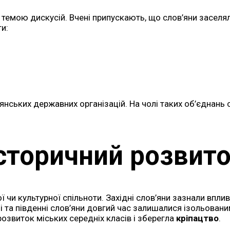
емою дискусій. Вчені припускають, що слов’яни заселял
ти:
янських державних організацій. На чолі таких об’єднань
сторичний розвит
ї чи культурної спільноти. Західні слов’яни зазнали впли
 та південні слов’яни довгий час залишалися ізольовани
озвиток міських середніх класів і зберегла
кріпацтво
.