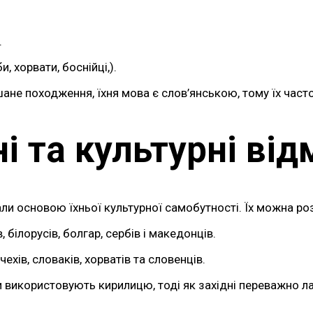
.
, хорвати, боснійці,).
не походження, їхня мова є слов’янською, тому їх часто
ні та культурні від
 стали основою їхньої культурної самобутності. Їх можна
 білорусів, болгар, сербів і македонців.
хів, словаків, хорватів та словенців.
ни використовують кирилицю, тоді як західні переважно л