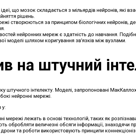
ідеї, що мозок складається з мільярдів нейронів, які в
ийняття рішень.
ежі створюються за принципом біологічних нейронів, де 
я.
стей нейронних мереж є здатність до навчання. Подібно
ї моделі шляхом коригування зв’язків між вузлами.
в на штучний інт
у штучного інтелекту. Моделі, запропоновані МакКаллох
ибокі нейронні мережі.
 у:
і мережі лежать в основі технологій, таких як розпізнав
ь обробляти величезні обсяги інформації, знаходячи пр
 дрони та роботи використовують принципи коннекціонізм