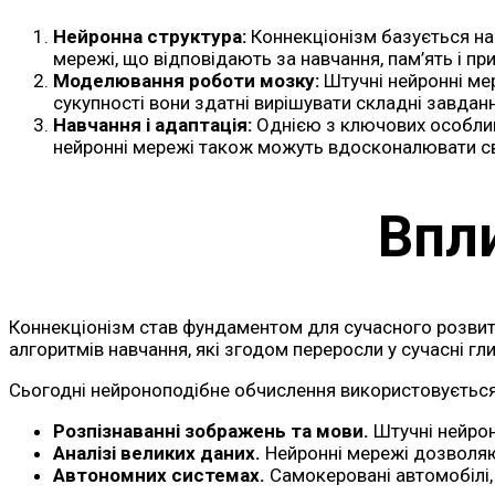
Нейронна структура:
Коннекціонізм базується на 
мережі, що відповідають за навчання, пам’ять і пр
Моделювання роботи мозку:
Штучні нейронні мер
сукупності вони здатні вирішувати складні завданн
Навчання і адаптація:
Однією з ключових особливо
нейронні мережі також можуть вдосконалювати сво
Впли
Коннекціонізм став фундаментом для сучасного розвитк
алгоритмів навчання, які згодом переросли у сучасні гл
Сьогодні нейроноподібне обчислення використовується
Розпізнаванні зображень та мови.
Штучні нейронн
Аналізі великих даних.
Нейронні мережі дозволяют
Автономних системах.
Самокеровані автомобілі,