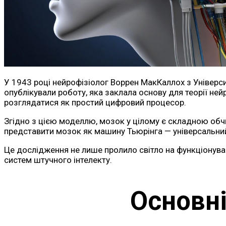
У 1943 році нейрофізіолог Воррен МакКаллох з Універси
опублікували роботу, яка заклала основу для теорії не
розглядатися як простий цифровий процесор.
Згідно з цією моделлю, мозок у цілому є складною об
представити мозок як машину Тьюрінга — універсальни
Це дослідження не лише пролило світло на функціонуван
систем штучного інтелекту.
Основні