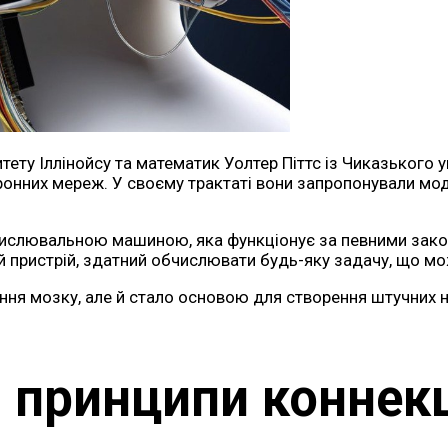
тету Іллінойсу та математик Уолтер Піттс із Чиказького 
йронних мереж. У своєму трактаті вони запропонували мо
числювальною машиною, яка функціонує за певними закон
й пристрій, здатний обчислювати будь-яку задачу, що м
ня мозку, але й стало основою для створення штучних н
 принципи коннек