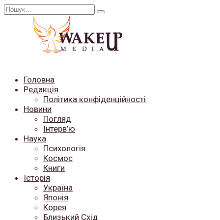
Перейти
Search
до
for:
вмісту
Головна
Редакція
Політика конфіденційності
Новини
Погляд
Інтерв’ю
Наука
Психологія
Космос
Книги
Історія
Україна
Японія
Корея
Близький Схід