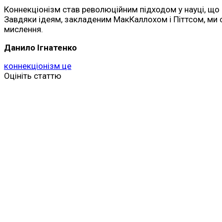
Коннекціонізм став революційним підходом у науці, щ
Завдяки ідеям, закладеним МакКаллохом і Піттсом, ми 
мислення.
Данило Ігнатенко
коннекціонізм це
Оцініть статтю