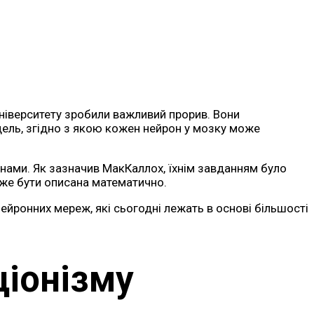
університету зробили важливий прорив. Вони
дель, згідно з якою кожен нейрон у мозку може
ами. Як зазначив МакКаллох, їхнім завданням було
оже бути описана математично.
ейронних мереж, які сьогодні лежать в основі більшості
ціонізму