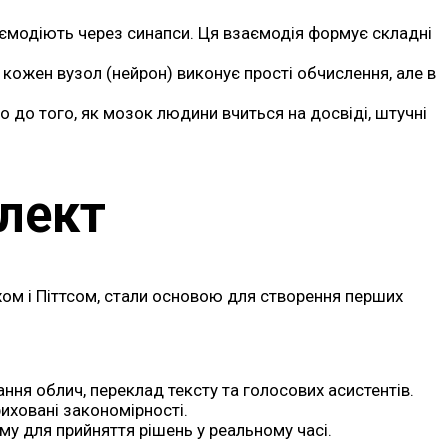
заємодіють через синапси. Ця взаємодія формує складні
кожен вузол (нейрон) виконує прості обчислення, але в
 до того, як мозок людини вчиться на досвіді, штучні
елект
ом і Піттсом, стали основою для створення перших
ання облич, переклад тексту та голосових асистентів.
иховані закономірності.
у для прийняття рішень у реальному часі.