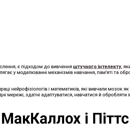
ислення, є підходом до вивчення
штучного інтелекту
, я
лягає у моделюванні механізмів навчання, пам’яті та обро
праці нейрофізіологів і математиків, які вивчали мозок 
ні мережі, здатні адаптуватися, навчатися й обробляти
МакКаллох і Піттс