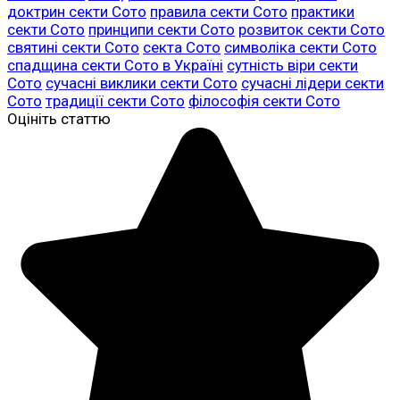
доктрин секти Сото
правила секти Сото
практики
секти Сото
принципи секти Сото
розвиток секти Сото
святині секти Сото
секта Сото
символіка секти Сото
спадщина секти Сото в Україні
сутність віри секти
Сото
сучасні виклики секти Сото
сучасні лідери секти
Сото
традиції секти Сото
філософія секти Сото
Оцініть статтю