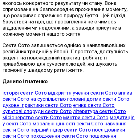
якогось конкретного результату чи стану. Вона
спрямована на безпосереднє проживання моменту,
що розкриває справжню природу буття. Цей підхід
базується на ідеї, що просвітлення не є чимось
віддаленим чи недосяжним, а завжди присутнє в
кожному моменті нашого життя.
Секта Сото залишається однією з найвпливовіших
релігійних традицій у Японії. Її простота, доступність і
акцент на повсякденній практиці роблять її
привабливою для сучасних людей, які шукають
гармонії у швидкому ритмі життя.
Данило Ігнатенко
історія секти Сото
відкриття учення секти Сото
вплив
секти Сото на суспільство
головні догми секти Сото.
духовні практики секти Сото
етика секти Сото
культові споруди секти Сото
література секти Сото
місіонерство секти Сото
мантри секти Сото
медитація
у секті Сото
моральні цінності секти Сото
навчання
секти Сото
перший лідер секти Сото
послідовники
секти Сото
походження секти Сото
поширення