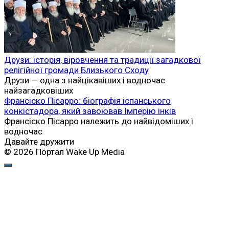
Друзи: історія, віровчення та традиції загадкової
релігійної громади Близького Сходу
Друзи — одна з найцікавіших і водночас
найзагадковіших
Франсіско Пісарро: біографія іспанського
конкістадора, який завоював Імперію інків
Франсіско Пісарро належить до найвідоміших і
водночас
Давайте дружити
© 2026 Портал Wake Up Media