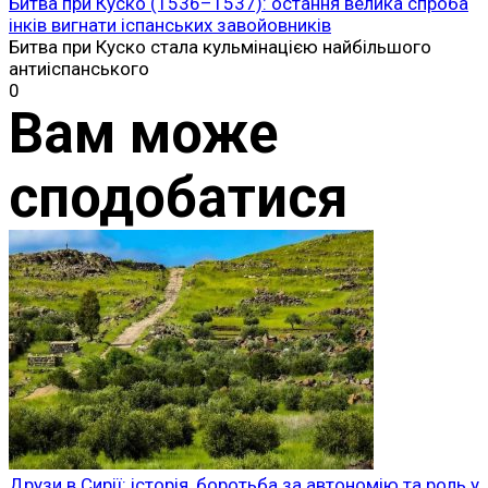
Битва при Куско (1536–1537): остання велика спроба
інків вигнати іспанських завойовників
Битва при Куско стала кульмінацією найбільшого
антиіспанського
0
Вам може
сподобатися
Друзи в Сирії: історія, боротьба за автономію та роль у