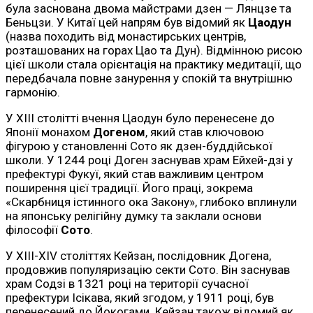
була заснована двома майстрами дзен — Лянцзе та
Беньцзи. У Китаї цей напрям був відомий як
Цаодун
(назва походить від монастирських центрів,
розташованих на горах Цао та Дун). Відмінною рисою
цієї школи стала орієнтація на практику медитації, що
передбачала повне занурення у спокій та внутрішню
гармонію.
У XIII столітті вчення Цаодун було перенесене до
Японії монахом
Догеном
, який став ключовою
фігурою у становленні Сото як дзен-буддійської
школи. У 1244 році Доген заснував храм Ейхей-дзі у
префектурі Фукуї, який став важливим центром
поширення цієї традиції. Його праці, зокрема
«Скарбниця істинного ока Закону», глибоко вплинули
на японську релігійну думку та заклали основи
філософії
Сото
.
У XIII-XIV століттях Кейзан, послідовник Догена,
продовжив популяризацію секти Сото. Він заснував
храм Содзі в 1321 році на території сучасної
префектури Ісікава, який згодом, у 1911 році, був
перенесений до Йокогами. Кейзан також відомий як