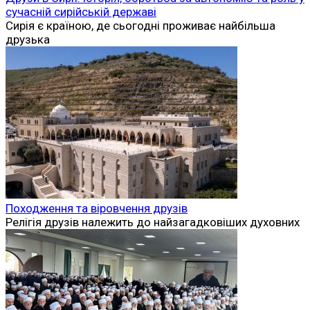
сучасній сирійській державі
Сирія є країною, де сьогодні проживає найбільша
друзька
Походження та віровчення друзів
Релігія друзів належить до найзагадковіших духовних