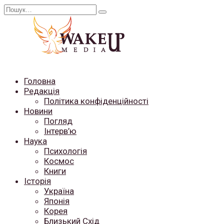
Перейти
Search
до
for:
вмісту
Головна
Редакція
Політика конфіденційності
Новини
Погляд
Інтерв’ю
Наука
Психологія
Космос
Книги
Історія
Україна
Японія
Корея
Близький Схід