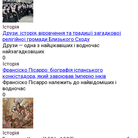
Історія
Друзи: історія, віровчення та традиції загадкової
релігійної громади Близького Сходу
Друзи — одна з найцікавіших і водночас
найзагадковіших
0
Історія
Франсіско Пісарро: біографія іспанського
конкістадора, який завоював Імперію інків
Франсіско Пісарро належить до найвідоміших і
водночас
0
Історія