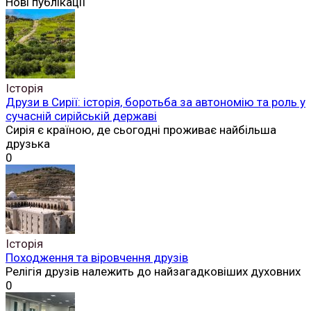
Нові публікації
Історія
Друзи в Сирії: історія, боротьба за автономію та роль у
сучасній сирійській державі
Сирія є країною, де сьогодні проживає найбільша
друзька
0
Історія
Походження та віровчення друзів
Релігія друзів належить до найзагадковіших духовних
0