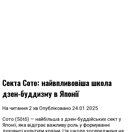
Секта Сото: найвпливовіша школа
дзен-буддизму в Японії
На читання
2 хв
Опубліковано
24.01.2025
Сото (Sōtō) — найбільша з дзен-буддійських сект у
Японії, яка відіграє важливу роль у формуванні
духовної культури країни. Ця школа зосереджена на