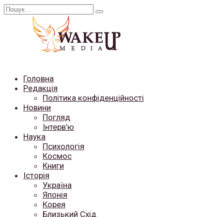
Перейти
Search
до
for:
вмісту
Головна
Редакція
Політика конфіденційності
Новини
Погляд
Інтерв’ю
Наука
Психологія
Космос
Книги
Історія
Україна
Японія
Корея
Близький Схід