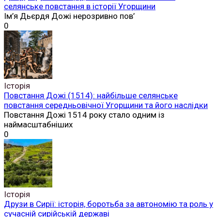
селянське повстання в історії Угорщини
Ім’я Дьєрдя Дожі нерозривно пов’
0
Історія
Повстання Дожі (1514): найбільше селянське
повстання середньовічної Угорщини та його наслідки
Повстання Дожі 1514 року стало одним із
наймасштабніших
0
Історія
Друзи в Сирії: історія, боротьба за автономію та роль у
сучасній сирійській державі