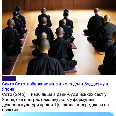
Історія
Секта Сото: найвпливовіша школа дзен-буддизму в
Японії
Сото (Sōtō) — найбільша з дзен-буддійських сект у
Японії, яка відіграє важливу роль у формуванні
духовної культури країни. Ця школа зосереджена на
практиці