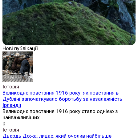
Нові публікації
Історія
Великоднє повстання 1916 року: як повстання в
Дубліні започаткувало боротьбу за незалежність
Ірландії
Великоднє повстання 1916 року стало однією з
найважливіших
0
Історія
Дьєрдь Дожа: лицар, який очолив найбільше