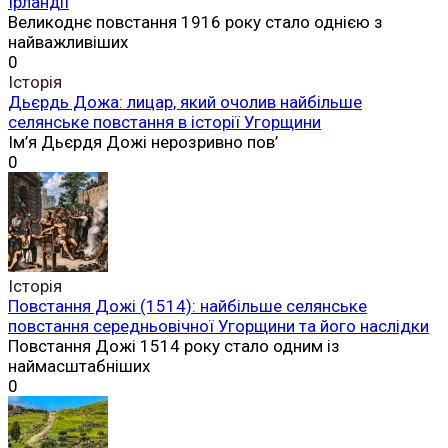
Ірландії
Великоднє повстання 1916 року стало однією з
найважливіших
0
Історія
Дьєрдь Дожа: лицар, який очолив найбільше
селянське повстання в історії Угорщини
Ім’я Дьєрдя Дожі нерозривно пов’
0
Історія
Повстання Дожі (1514): найбільше селянське
повстання середньовічної Угорщини та його наслідки
Повстання Дожі 1514 року стало одним із
наймасштабніших
0