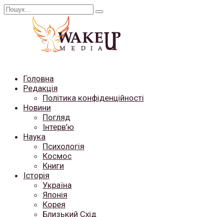
Перейти
Search
до
for:
вмісту
Головна
Редакція
Політика конфіденційності
Новини
Погляд
Інтерв’ю
Наука
Психологія
Космос
Книги
Історія
Україна
Японія
Корея
Близький Схід