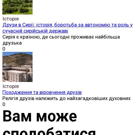
Історія
Друзи в Сирії: історія, боротьба за автономію та роль у
сучасній сирійській державі
Сирія є країною, де сьогодні проживає найбільша
друзька
0
Історія
Походження та віровчення друзів
Релігія друзів належить до найзагадковіших духовних
0
Вам може
сподобатися