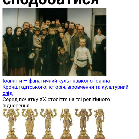
Іоанніти — фанатичний культ навколо Іоанна
Кронштадтського: історія, віровчення та культурний
слід
Серед початку XX століття на тлі релігійного
піднесення