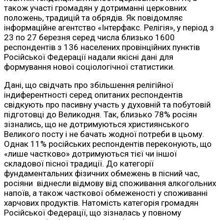
також участі громадян у дотриманні церковних
положень, традицій та обрядів. Як повідомляє
інформаційне агентство «Інтерфакс. Релігія», у період з
23 по 27 березня серед числа близько 1600
респондентів з 136 населених провінційних пунктів
Російської Федерації надали якісні дані для
формування нової соціологічної статистики.
Дані, що свідчать про збільшення релігійної
індиферентності серед опитаних респондентів
свідкують про пасивну участь у духовній та побутовій
підготовці до Великодня. Так, близько 78% росіян
зізнались, що не дотримуються християнського
Великого посту і не бачать жодної потреби в цьому.
Однак 11% російських респондентів переконують, що
«лише частково» дотримуються тієї чи іншої
складової пісної традиції. До категорії
фундаментальних фізичних обмежень в пісний час,
росіяни віднесли відмову від споживання алкогольних
напоїв, а також часткової обмеженості у споживанні
харчових продуктів. Натомість категорія громадян
Російської Федерації, що зізналась у повному