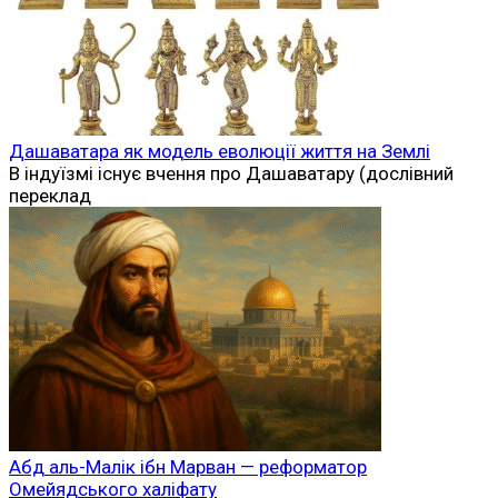
Дашаватара як модель еволюції життя на Землі
В індуїзмі існує вчення про Дашаватару (дослівний
переклад
Абд аль-Малік ібн Марван — реформатор
Омейядського халіфату