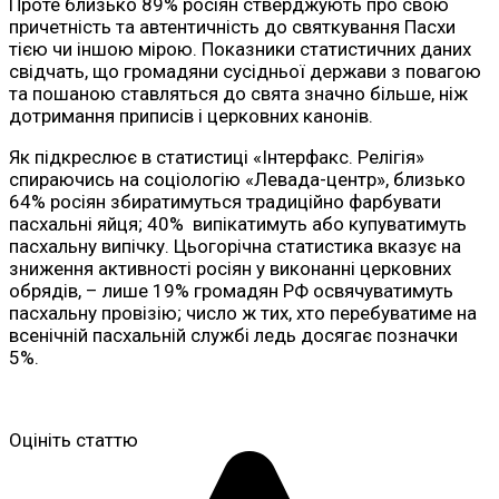
Проте близько 89% росіян стверджують про свою
причетність та автентичність до святкування Пасхи
тією чи іншою мірою. Показники статистичних даних
свідчать, що громадяни сусідньої держави з повагою
та пошаною ставляться до свята значно більше, ніж
дотримання приписів і церковних канонів.
Як підкреслює в статистиці «Інтерфакс. Релігія»
спираючись на соціологію «Левада-центр», близько
64% росіян збиратимуться традиційно фарбувати
пасхальні яйця; 40% випікатимуть або купуватимуть
пасхальну випічку. Цьогорічна статистика вказує на
зниження активності росіян у виконанні церковних
обрядів, – лише 19% громадян РФ освячуватимуть
пасхальну провізію; число ж тих, хто перебуватиме на
всенічній пасхальній службі ледь досягає позначки
5%.
Оцініть статтю