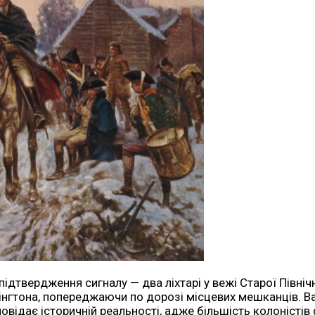
 підтвердження сигналу — два ліхтарі у вежі Старої Півні
ксінгтона, попереджаючи по дорозі місцевих мешканців. 
дповідає історичній реальності, адже більшість колоніс