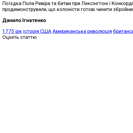
Поїздка Пола Ревіра та битви при Лексінгтоні і Конкор
продемонстрували, що колоністи готові чинити збройний 
Данило Ігнатенко
1775 рік
історія США
Американська революція
британсь
Оцініть статтю