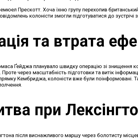
емюел Прескотт. Хоча їхню групу перехопив британський 
відомлень колоністи змогли підготуватися до зустрічі 
ація та втрата ефе
маса Ґейджа планувало швидку операцію зі знищення коло
Проте через масштабність підготовки та витік інформаці
апрямку Кембриджа, колоністи вже були поінформовані. Т
полчення.
итва при Лексінгто
інгтона після виснажливого маршу через болотисту місцев