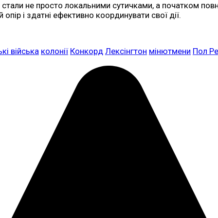
ді стали не просто локальними сутичками, а початком по
опір і здатні ефективно координувати свої дії.
кі війська
колонії
Конкорд
Лексінгтон
мінютмени
Пол Ре