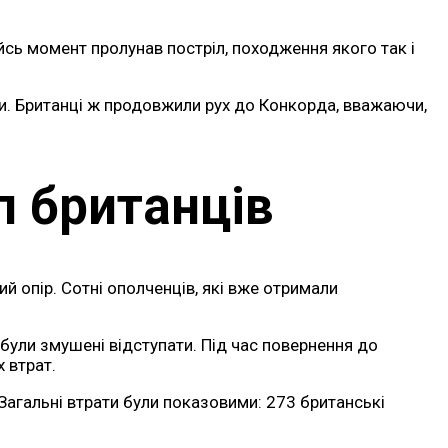
сь момент пролунав постріл, походження якого так і
или. Британці ж продовжили рух до Конкорда, вважаючи,
п британців
ий опір. Сотні ополченців, які вже отримали
були змушені відступати. Під час повернення до
 втрат.
Загальні втрати були показовими: 273 британські