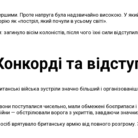
ершими. Проте напруга була надзвичайно високою. У який
ю як «постріл, який почули в усьому світі».
 загинуло вісім колоністів, після чого їхні сили відступ
Конкорді та відсту
итанські війська зустріли значно більший і організованіш
вони поступалися чисельно, мали обмежені боєприпаси і 
ійни — обстрілювали ворога з укриттів, завдаючи значних
осіб врятувало британську армію від повного розгрому. 