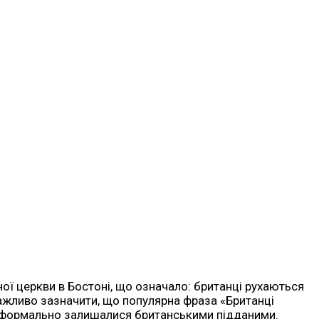
чної церкви в Бостоні, що означало: британці рухаються
Важливо зазначити, що популярна фраза «Британці
тів формально залишалися британськими підданими.