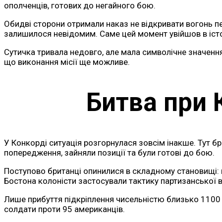
ополченців, готових до негайного бою.
Обидві сторони отримали наказ не відкривати вогонь п
залишилося невідомим. Саме цей момент увійшов в історі
Сутичка тривала недовго, але мала символічне значення:
що виконання місії ще можливе.
Битва при 
У Конкорді ситуація розгорнулася зовсім інакше. Тут бр
попередження, зайняли позиції та були готові до бою.
Поступово британці опинилися в складному становищі: 
Бостона колоністи застосували тактику партизанської в
Лише прибуття підкріплення чисельністю близько 1100 
солдати проти 95 американців.