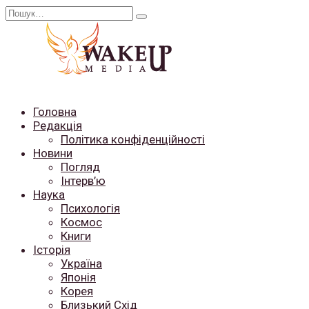
Перейти
Search
до
for:
вмісту
Головна
Редакція
Політика конфіденційності
Новини
Погляд
Інтерв’ю
Наука
Психологія
Космос
Книги
Історія
Україна
Японія
Корея
Близький Схід