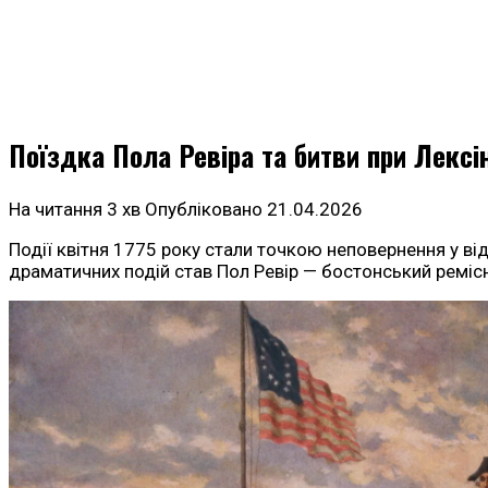
Поїздка Пола Ревіра та битви при Лексін
На читання
3 хв
Опубліковано
21.04.2026
Події квітня 1775 року стали точкою неповернення у в
драматичних подій став Пол Ревір — бостонський ремісн