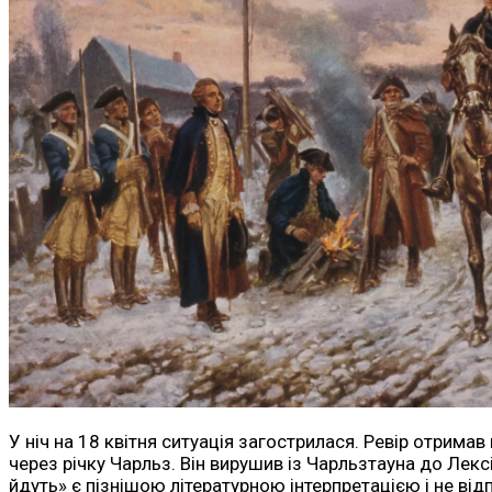
У ніч на 18 квітня ситуація загострилася. Ревір отримав
через річку Чарльз. Він вирушив із Чарльзтауна до Ле
йдуть» є пізнішою літературною інтерпретацією і не ві