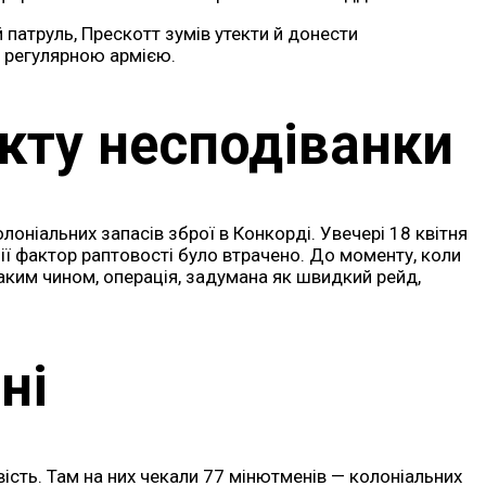
патруль, Прескотт зумів утекти й донести
з регулярною армією.
кту несподіванки
ніальних запасів зброї в Конкорді. Увечері 18 квітня
ї фактор раптовості було втрачено. До моменту, коли
аким чином, операція, задумана як швидкий рейд,
ні
ість. Там на них чекали 77 мінютменів — колоніальних