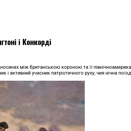
гтоні і Конкорді
ідносинах між британською короною та її північноамери
ик і активний учасник патріотичного руху, чия нічна пої