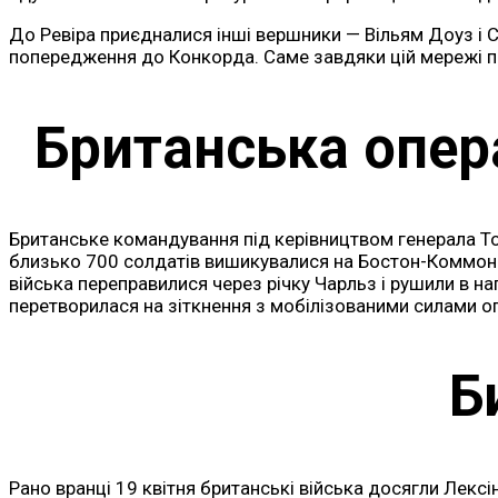
До Ревіра приєдналися інші вершники — Вільям Доуз і С
попередження до Конкорда. Саме завдяки цій мережі по
Британська опер
Британське командування під керівництвом генерала То
близько 700 солдатів вишикувалися на Бостон-Коммон. 
війська переправилися через річку Чарльз і рушили в н
перетворилася на зіткнення з мобілізованими силами о
Б
Рано вранці 19 квітня британські війська досягли Лекс