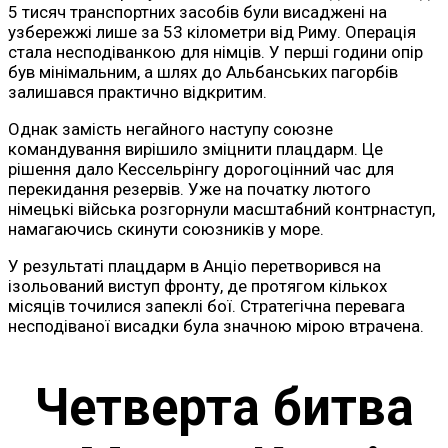
5 тисяч транспортних засобів були висаджені на
узбережжі лише за 53 кілометри від Риму. Операція
стала несподіванкою для німців. У перші години опір
був мінімальним, а шлях до Альбанських пагорбів
залишався практично відкритим.
Однак замість негайного наступу союзне
командування вирішило зміцнити плацдарм. Це
рішення дало Кессельрінгу дорогоцінний час для
перекидання резервів. Уже на початку лютого
німецькі війська розгорнули масштабний контрнаступ,
намагаючись скинути союзників у море.
У результаті плацдарм в Анціо перетворився на
ізольований виступ фронту, де протягом кількох
місяців точилися запеклі бої. Стратегічна перевага
несподіваної висадки була значною мірою втрачена.
Четверта битва