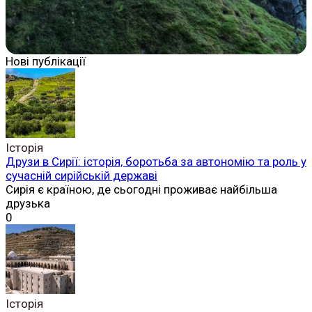
Нові публікації
Історія
Друзи в Сирії: історія, боротьба за автономію та роль у
сучасній сирійській державі
Сирія є країною, де сьогодні проживає найбільша
друзька
0
Історія