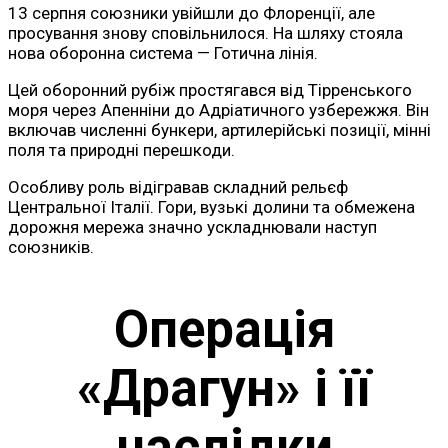
13 серпня союзники увійшли до Флоренції, але
просування знову сповільнилося. На шляху стояла
нова оборонна система — Готична лінія.
Цей оборонний рубіж простягався від Тірренського
моря через Апенніни до Адріатичного узбережжя. Він
включав численні бункери, артилерійські позиції, мінні
поля та природні перешкоди.
Особливу роль відігравав складний рельєф
Центральної Італії. Гори, вузькі долини та обмежена
дорожня мережа значно ускладнювали наступ
союзників.
Операція
«Драгун» і її
наслідки