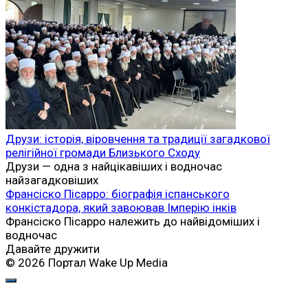
Друзи: історія, віровчення та традиції загадкової
релігійної громади Близького Сходу
Друзи — одна з найцікавіших і водночас
найзагадковіших
Франсіско Пісарро: біографія іспанського
конкістадора, який завоював Імперію інків
Франсіско Пісарро належить до найвідоміших і
водночас
Давайте дружити
© 2026 Портал Wake Up Media