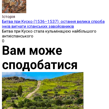
Історія
Битва при Куско (1536–1537): остання велика спроба
інків вигнати іспанських завойовників
Битва при Куско стала кульмінацією найбільшого
антиіспанського
0
Вам може
сподобатися