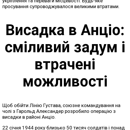
укріплення та переваги місцевості. Будь-яке
просування супроводжувалося великими втратами.
Висадка в Анціо:
сміливий задум і
втрачені
можливості
Щоб обійти Лінію Густава, союзне командування на
чолі з Гарольд Александер розробило операцію з
висадки в районі Анціо.
22 січня 1944 року близько 50 тисяч солдатів і понад