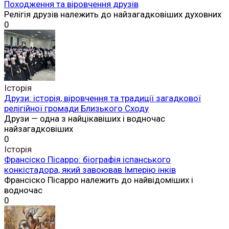
Походження та віровчення друзів
Релігія друзів належить до найзагадковіших духовних
0
Історія
Друзи: історія, віровчення та традиції загадкової
релігійної громади Близького Сходу
Друзи — одна з найцікавіших і водночас
найзагадковіших
0
Історія
Франсіско Пісарро: біографія іспанського
конкістадора, який завоював Імперію інків
Франсіско Пісарро належить до найвідоміших і
водночас
0