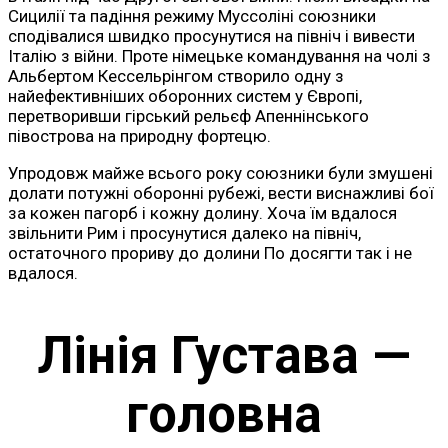
Сицилії та падіння режиму Муссоліні союзники
сподівалися швидко просунутися на північ і вивести
Італію з війни. Проте німецьке командування на чолі з
Альбертом Кессельрінгом створило одну з
найефективніших оборонних систем у Європі,
перетворивши гірський рельєф Апеннінського
півострова на природну фортецю.
Упродовж майже всього року союзники були змушені
долати потужні оборонні рубежі, вести виснажливі бої
за кожен пагорб і кожну долину. Хоча їм вдалося
звільнити Рим і просунутися далеко на північ,
остаточного прориву до долини По досягти так і не
вдалося.
Лінія Густава —
головна