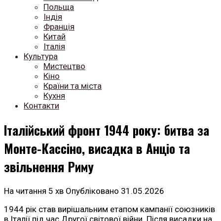
Польща
Індія
Франція
Китай
Італія
Культура
Мистецтво
Кіно
Країни та міста
Кухня
Контакти
Італійський фронт 1944 року: битва за
Монте-Кассіно, висадка в Анціо та
звільнення Риму
На читання
5 хв
Опубліковано
31.05.2026
1944 рік став вирішальним етапом кампанії союзників
в Італії під час Другої світової війни. Після висадки на