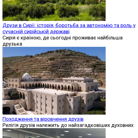
Друзи в Сирії: історія, боротьба за автономію та роль у
сучасній сирійській державі
Сирія є країною, де сьогодні проживає найбільша
друзька
Походження та віровчення друзів
Релігія друзів належить до найзагадковіших духовних