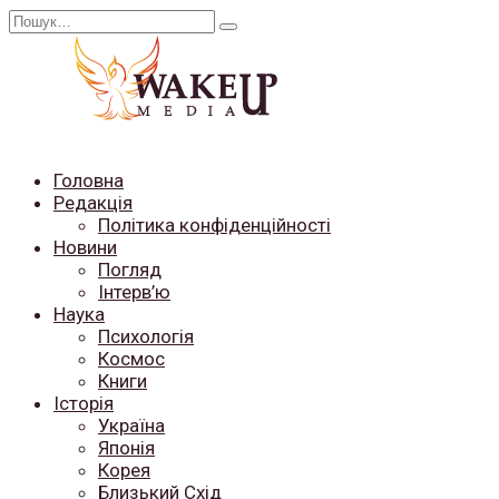
Перейти
Search
до
for:
вмісту
Головна
Редакція
Політика конфіденційності
Новини
Погляд
Інтерв’ю
Наука
Психологія
Космос
Книги
Історія
Україна
Японія
Корея
Близький Схід