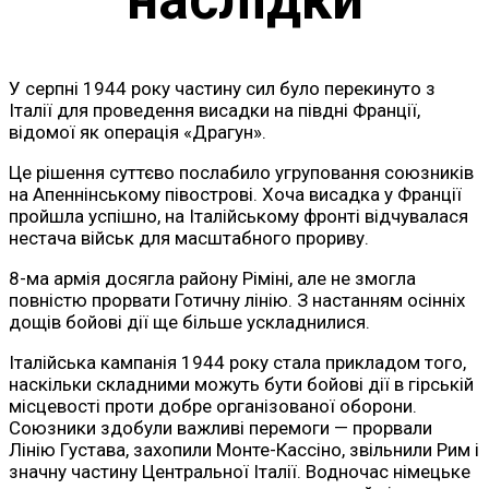
У серпні 1944 року частину сил було перекинуто з
Італії для проведення висадки на півдні Франції,
відомої як операція «Драгун».
Це рішення суттєво послабило угруповання союзників
на Апеннінському півострові. Хоча висадка у Франції
пройшла успішно, на Італійському фронті відчувалася
нестача військ для масштабного прориву.
8-ма армія досягла району Ріміні, але не змогла
повністю прорвати Готичну лінію. З настанням осінніх
дощів бойові дії ще більше ускладнилися.
Італійська кампанія 1944 року стала прикладом того,
наскільки складними можуть бути бойові дії в гірській
місцевості проти добре організованої оборони.
Союзники здобули важливі перемоги — прорвали
Лінію Густава, захопили Монте-Кассіно, звільнили Рим і
значну частину Центральної Італії. Водночас німецьке