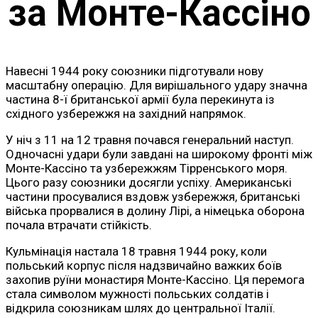
за Монте-Кассіно
Навесні 1944 року союзники підготували нову
масштабну операцію. Для вирішального удару значна
частина 8-ї британської армії була перекинута із
східного узбережжя на західний напрямок.
У ніч з 11 на 12 травня почався генеральний наступ.
Одночасні удари були завдані на широкому фронті між
Монте-Кассіно та узбережжям Тірренського моря.
Цього разу союзники досягли успіху. Американські
частини просувалися вздовж узбережжя, британські
війська прорвалися в долину Лірі, а німецька оборона
почала втрачати стійкість.
Кульмінація настала 18 травня 1944 року, коли
польський корпус після надзвичайно важких боїв
захопив руїни монастиря Монте-Кассіно. Ця перемога
стала символом мужності польських солдатів і
відкрила союзникам шлях до центральної Італії.