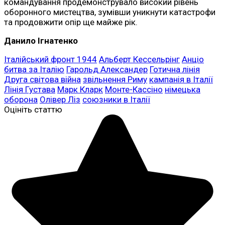
командування продемонструвало високий рівень
оборонного мистецтва, зумівши уникнути катастрофи
та продовжити опір ще майже рік.
Данило Ігнатенко
Італійський фронт 1944
Альберт Кессельрінг
Анціо
битва за Італію
Гарольд Александер
Готична лінія
Друга світова війна
звільнення Риму
кампанія в Італії
Лінія Густава
Марк Кларк
Монте-Кассіно
німецька
оборона
Олівер Ліз
союзники в Італії
Оцініть статтю