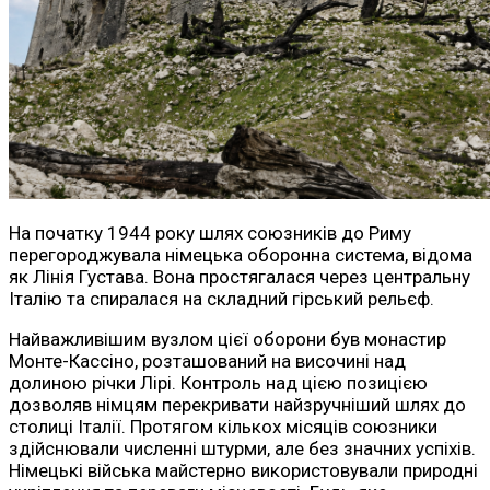
На початку 1944 року шлях союзників до Риму
перегороджувала німецька оборонна система, відома
як Лінія Густава. Вона простягалася через центральну
Італію та спиралася на складний гірський рельєф.
Найважливішим вузлом цієї оборони був монастир
Монте-Кассіно, розташований на височині над
долиною річки Лірі. Контроль над цією позицією
дозволяв німцям перекривати найзручніший шлях до
столиці Італії. Протягом кількох місяців союзники
здійснювали численні штурми, але без значних успіхів.
Німецькі війська майстерно використовували природні