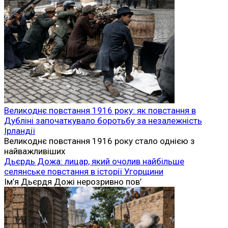
Великоднє повстання 1916 року: як повстання в
Дубліні започаткувало боротьбу за незалежність
Ірландії
Великоднє повстання 1916 року стало однією з
найважливіших
Дьєрдь Дожа: лицар, який очолив найбільше
селянське повстання в історії Угорщини
Ім’я Дьєрдя Дожі нерозривно пов’