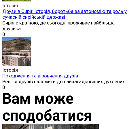
Історія
Друзи в Сирії: історія, боротьба за автономію та роль у
сучасній сирійській державі
Сирія є країною, де сьогодні проживає найбільша
друзька
0
Історія
Походження та віровчення друзів
Релігія друзів належить до найзагадковіших духовних
0
Вам може
сподобатися