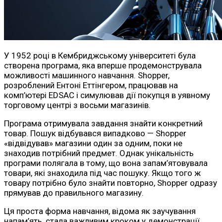
У 1952 році в Кембриджському університеті була
створена програма, яка вперше продемонструвала
можливості машинного навчання. Shopper,
розроблений Ентоні Еттінгером, працював на
комп’ютері EDSAC і симулював дії покупця в уявному
торговому центрі з восьми магазинів.
Програма отримувала завдання знайти конкретний
товар. Пошук відбувався випадково — Shopper
«відвідував» магазини один за одним, поки не
знаходив потрібний предмет. Однак унікальність
програми полягала в тому, що вона запам’ятовувала
товари, які знаходила під час пошуку. Якщо того ж
товару потрібно було знайти повторно, Shopper одразу
прямував до правильного магазину.
Ця проста форма навчання, відома як заучування
напам’ять, стала важливим кроком у демонстрації