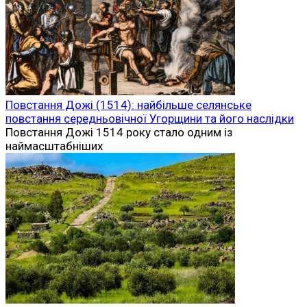
Повстання Дожі (1514): найбільше селянське
повстання середньовічної Угорщини та його наслідки
Повстання Дожі 1514 року стало одним із
наймасштабніших