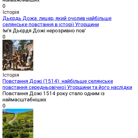
0
Історія
Дьєрдь Дожа: лицар, який очолив найбільше
селянське повстання в історії Угорщини
Ім’я Дьєрдя Дожі нерозривно пов’
0
Історія
Повстання Дожі (1514): найбільше селянське
повстання середньовічної Угорщини та його наслідки
Повстання Дожі 1514 року стало одним із
наймасштабніших
0