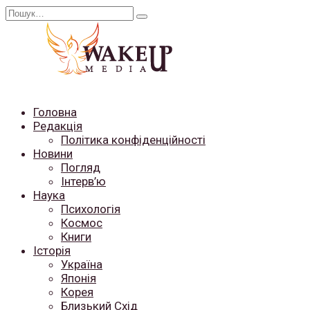
Перейти
Search
до
for:
вмісту
Головна
Редакція
Політика конфіденційності
Новини
Погляд
Інтерв’ю
Наука
Психологія
Космос
Книги
Історія
Україна
Японія
Корея
Близький Схід