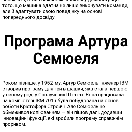
того, що машина здатна не лише виконувати команди,
але й адаптувати свою поведінку на основі
попереднього досвіду.
Програма Артура
Семюеля
Роком пізніше, у 1952-му, Артур Семюель, інженер IBM,
створив програму для гри в шашки, яка стала першою
у своєму роді у Сполучених Штатах. Вона працювала
на комп’ютері IBM 701 і була побудована на основі
роботи Крістофера Стрейчі. Але Семюель не
обмежився копіюванням — він пішов далі, додавши
інноваційні функції, які зробили програму справжнім
проривом.