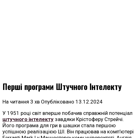
Перші програми Штучного Інтелекту
На читання
3 хв
Опубліковано
13.12.2024
У 1951 році світ вперше побачив справжній потенціал
штучного інтелекту
завдяки Крістоферу Стрейчі.
Його програма для гри в шашки стала першою
успішною реалізацією ШІ. Він працював на комп’ютері
Ferranti Mark I у Манчестерському університеті, Англія.