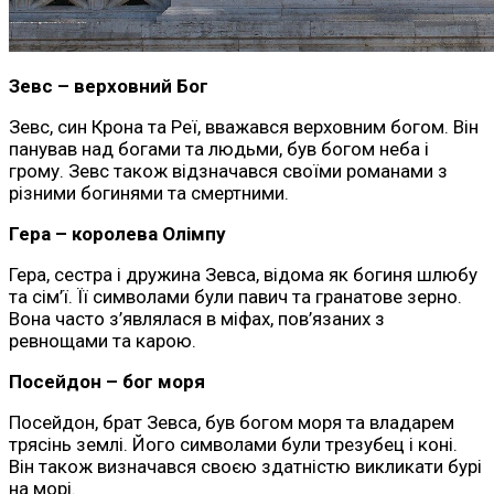
Зевс – верховний Бог
Зевс, син Крона та Реї, вважався верховним богом. Він
панував над богами та людьми, був богом неба і
грому. Зевс також відзначався своїми романами з
різними богинями та смертними.
Гера – королева Олімпу
Гера, сестра і дружина Зевса, відома як богиня шлюбу
та сім’ї. Її символами були павич та гранатове зерно.
Вона часто з’являлася в міфах, пов’язаних з
ревнощами та карою.
Посейдон – бог моря
Посейдон, брат Зевса, був богом моря та владарем
трясінь землі. Його символами були трезубец і коні.
Він також визначався своєю здатністю викликати бурі
на морі.