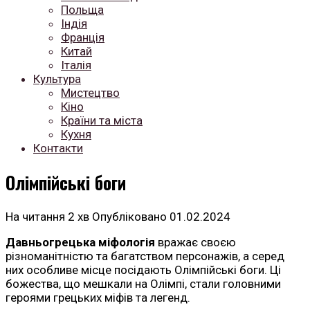
Польща
Індія
Франція
Китай
Італія
Культура
Мистецтво
Кіно
Країни та міста
Кухня
Контакти
Олімпійські боги
На читання
2 хв
Опубліковано
01.02.2024
Давньогрецька міфологія
вражає своєю
різноманітністю та багатством персонажів, а серед
них особливе місце посідають Олімпійські боги. Ці
божества, що мешкали на Олімпі, стали головними
героями грецьких міфів та легенд.