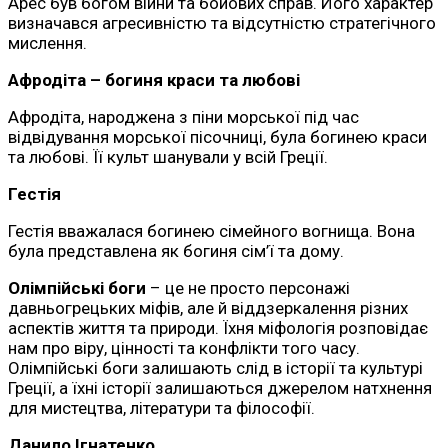
Арес був богом війни та бойових справ. Його характер
визначався агресивністю та відсутністю стратегічного
мислення.
Афродіта – богиня краси та любові
Афродіта, народжена з піни морської під час
відвідування морської пісочниці, була богинею краси
та любові. Її культ шанували у всій Греції.
Гестія
Гестія вважалася богинею сімейного вогнища. Вона
була представлена як богиня сім’ї та дому.
Олімпійські боги
– це не просто персонажі
давньогрецьких міфів, але й віддзеркалення різних
аспектів життя та природи. Їхня міфологія розповідає
нам про віру, цінності та конфлікти того часу.
Олімпійські боги залишають слід в історії та культурі
Греції, а їхні історії залишаються джерелом натхнення
для мистецтва, літератури та філософії.
Данило Ігнатенко