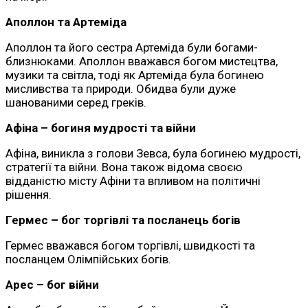
Аполлон та Артеміда
Аполлон та його сестра Артеміда були богами-
близнюками. Аполлон вважався богом мистецтва,
музики та світла, тоді як Артеміда була богинею
мисливства та природи. Обидва були дуже
шанованими серед греків.
Афіна – богиня мудрості та війни
Афіна, виникла з голови Зевса, була богинею мудрості,
стратегії та війни. Вона також відома своєю
відданістю місту Афіни та впливом на політичні
рішення.
Гермес – бог торгівлі та посланець богів
Гермес вважався богом торгівлі, швидкості та
посланцем Олімпійських богів.
Арес – бог війни