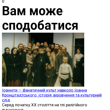
0
Вам може
сподобатися
Іоанніти — фанатичний культ навколо Іоанна
Кронштадтського: історія, віровчення та культурний
слід
Серед початку XX століття на тлі релігійного
піднесення