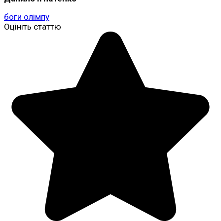
боги олімпу
Оцініть статтю