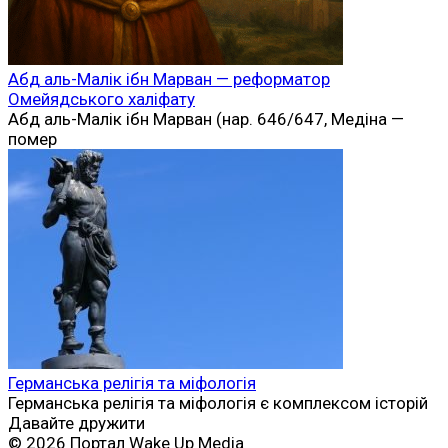
Абд аль-Малік ібн Марван — реформатор
Омейядського халіфату
Абд аль-Малік ібн Марван (нар. 646/647, Медіна —
помер
Германська релігія та міфологія
Германська релігія та міфологія є комплексом історій
Давайте дружити
© 2026 Портал Wake Up Media