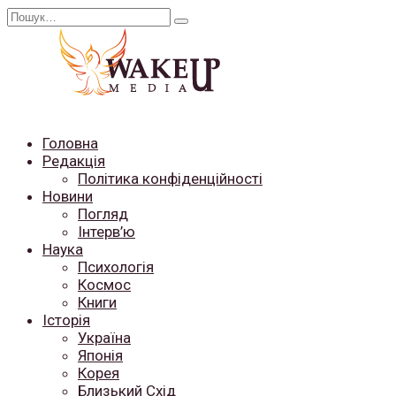
Перейти
Search
до
for:
вмісту
Головна
Редакція
Політика конфіденційності
Новини
Погляд
Інтерв’ю
Наука
Психологія
Космос
Книги
Історія
Україна
Японія
Корея
Близький Схід