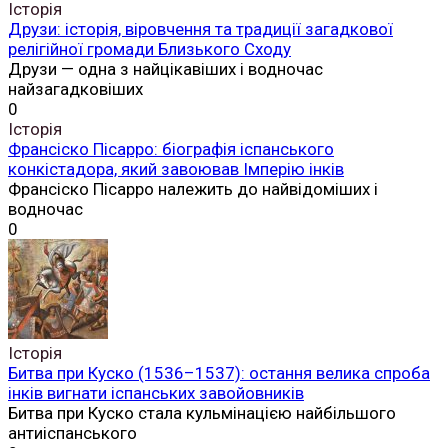
Історія
Друзи: історія, віровчення та традиції загадкової
релігійної громади Близького Сходу
Друзи — одна з найцікавіших і водночас
найзагадковіших
0
Історія
Франсіско Пісарро: біографія іспанського
конкістадора, який завоював Імперію інків
Франсіско Пісарро належить до найвідоміших і
водночас
0
Історія
Битва при Куско (1536–1537): остання велика спроба
інків вигнати іспанських завойовників
Битва при Куско стала кульмінацією найбільшого
антиіспанського