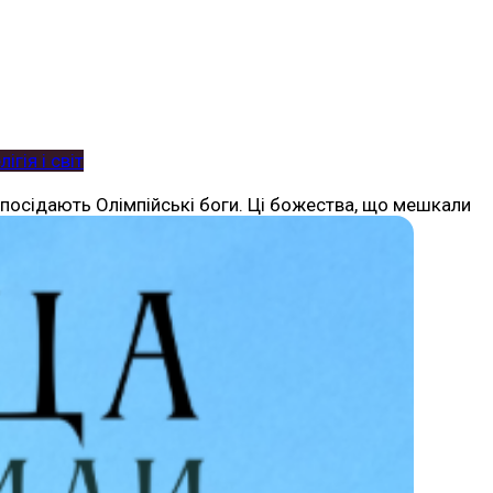
лігія і світ
 посідають Олімпійські боги. Ці божества, що мешкали