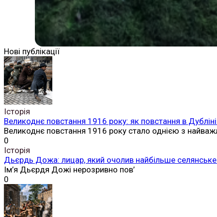
Нові публікації
Історія
Великоднє повстання 1916 року: як повстання в Дубліні
Великоднє повстання 1916 року стало однією з найваж
0
Історія
Дьєрдь Дожа: лицар, який очолив найбільше селянське 
Ім’я Дьєрдя Дожі нерозривно пов’
0