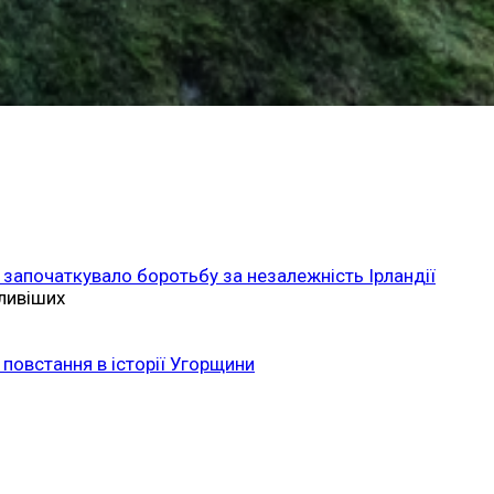
 започаткувало боротьбу за незалежність Ірландії
ливіших
повстання в історії Угорщини