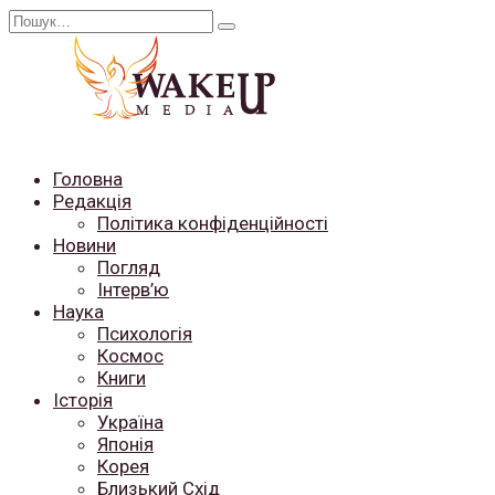
Перейти
Search
до
for:
вмісту
Головна
Редакція
Політика конфіденційності
Новини
Погляд
Інтерв’ю
Наука
Психологія
Космос
Книги
Історія
Україна
Японія
Корея
Близький Схід