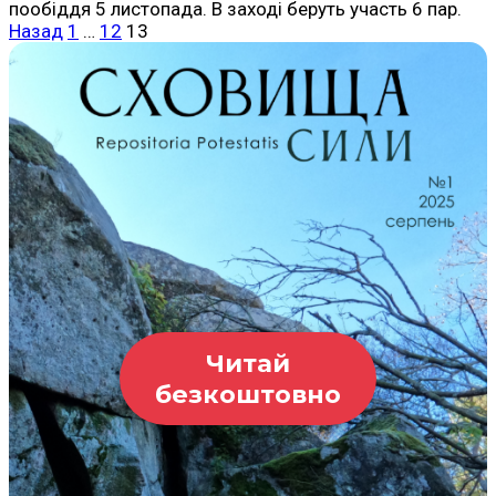
пообіддя 5 листопада. В заході беруть участь 6 пар.
Пагінація
Назад
1
…
12
13
записів
Читай
безкоштовно