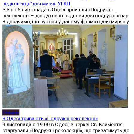
редколекції”для мирян УГКЦ
З 3 по 5 листопада в Одесі пройшли «Подружні
реколекції» – дні духовної віднови для подружніх пар.
Відзначимо, що зустріч у даному форматі для мирян у
Новини
В Одесі тривають «Подружні реколекції»
3 листопада о 19.00 в Одесі, в церкві Св. Климентія
стартували «Подружні реколекції», що триватимуть до