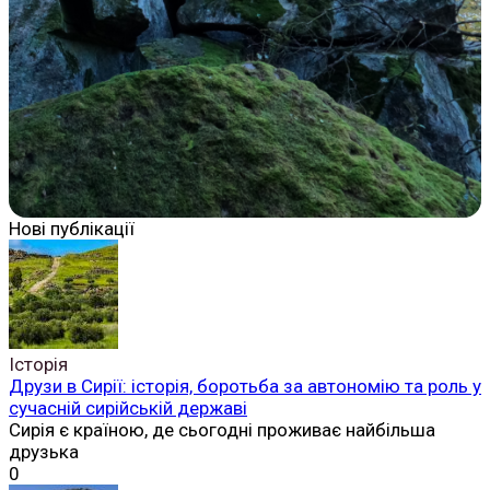
Нові публікації
Історія
Друзи в Сирії: історія, боротьба за автономію та роль у
сучасній сирійській державі
Сирія є країною, де сьогодні проживає найбільша
друзька
0