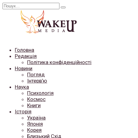
Перейти
Search
до
for:
вмісту
Головна
Редакція
Політика конфіденційності
Новини
Погляд
Інтерв’ю
Наука
Психологія
Космос
Книги
Історія
Україна
Японія
Корея
Близький Схід