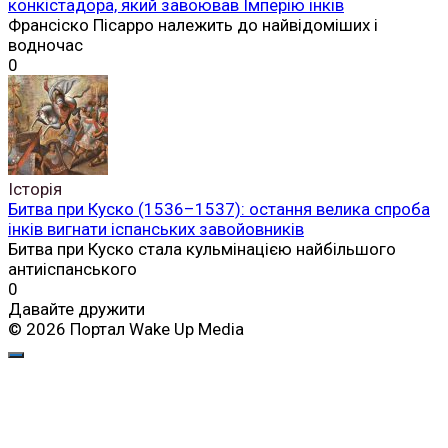
конкістадора, який завоював Імперію інків
Франсіско Пісарро належить до найвідоміших і
водночас
0
Історія
Битва при Куско (1536–1537): остання велика спроба
інків вигнати іспанських завойовників
Битва при Куско стала кульмінацією найбільшого
антиіспанського
0
Давайте дружити
© 2026 Портал Wake Up Media