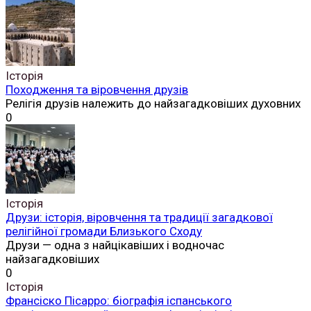
Історія
Походження та віровчення друзів
Релігія друзів належить до найзагадковіших духовних
0
Історія
Друзи: історія, віровчення та традиції загадкової
релігійної громади Близького Сходу
Друзи — одна з найцікавіших і водночас
найзагадковіших
0
Історія
Франсіско Пісарро: біографія іспанського