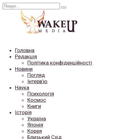
Перейти
Search
до
for:
вмісту
Головна
Редакція
Політика конфіденційності
Новини
Погляд
Інтерв’ю
Наука
Психологія
Космос
Книги
Історія
Україна
Японія
Корея
Близький Схід