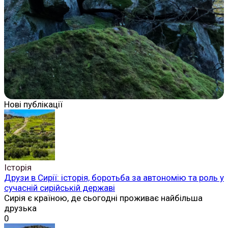
Нові публікації
Історія
Друзи в Сирії: історія, боротьба за автономію та роль у
сучасній сирійській державі
Сирія є країною, де сьогодні проживає найбільша
друзька
0