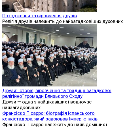
Походження та віровчення друзів
Релігія друзів належить до найзагадковіших духовних
Друзи: історія, віровчення та традиції загадкової
релігійної громади Близького Сходу
Друзи — одна з найцікавіших і водночас
найзагадковіших
Франсіско Пісарро: біографія іспанського
конкістадора, який завоював Імперію інків
Франсіско Пісарро належить до найвідоміших і