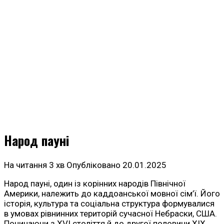
Народ пауні
На читання
3 хв
Опубліковано
20.01.2025
Народ пауні, один із корінних народів Північної
Америки, належить до каддоанської мовної сім’ї. Його
історія, культура та соціальна структура формувалися
в умовах рівнинних територій сучасної Небраски, США.
Починаючи з XVI століття й до другої половини XIX