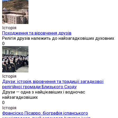
Історія
Походження та віровчення друзів
Релігія друзів належить до найзагадковіших духовних
0
Історія
Друзи: історія, віровчення та традиції загадкової
релігійної громади Близького Сходу
Друзи — одна з найцікавіших і водночас
найзагадковіших
0
Історія
Франсіско Пісарро: біографія іспанського