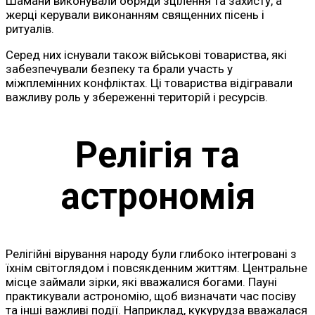
Шамани виконували обряди зцілення та захисту, а
жерці керували виконанням священних пісень і
ритуалів.
Серед них існували також військові товариства, які
забезпечували безпеку та брали участь у
міжплемінних конфліктах. Ці товариства відігравали
важливу роль у збереженні територій і ресурсів.
Релігія та
астрономія
Релігійні вірування народу були глибоко інтегровані з
їхнім світоглядом і повсякденним життям. Центральне
місце займали зірки, які вважалися богами. Пауні
практикували астрономію, щоб визначати час посіву
та інші важливі події. Наприклад, кукурудза вважалася