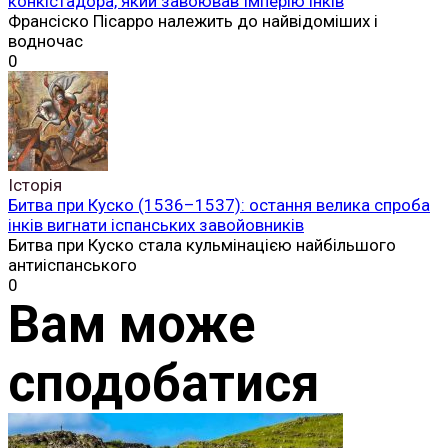
конкістадора, який завоював Імперію інків
Франсіско Пісарро належить до найвідоміших і
водночас
0
Історія
Битва при Куско (1536–1537): остання велика спроба
інків вигнати іспанських завойовників
Битва при Куско стала кульмінацією найбільшого
антиіспанського
0
Вам може
сподобатися