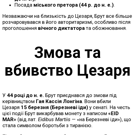
Посада
міського претора (44 р. до н. е.)
.
Незважаючи на близькість до Цезаря, Брут все більше
розчаровувався в його авторитаризмі, особливо після
проголошення
вічного диктатора
та обожнювання.
Змова та
вбивство Цезаря
У
44 році до н. е.
Брут приєднався до змови під
керівництвом
Гая Кассія Лонгіна
. Вони вбили
Цезаря
15 березня (Березневі іди)
у сенаті. На честь
цієї події Брут викарбував монету з написом
«EID
MAR»
(від лат.
Eidibus Martiis
— «на Березневі іди»), що
стала символом боротьби з тиранією.