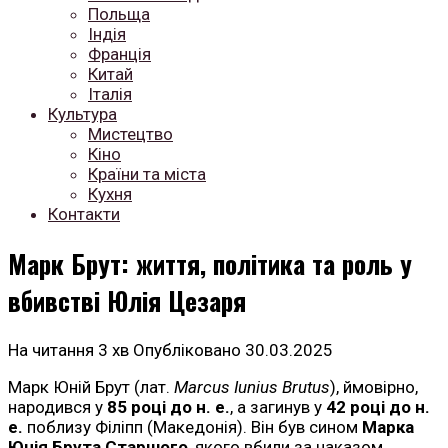
Польща
Індія
Франція
Китай
Італія
Культура
Мистецтво
Кіно
Країни та міста
Кухня
Контакти
Марк Брут: життя, політика та роль у
вбивстві Юлія Цезаря
На читання
3 хв
Опубліковано
30.03.2025
Марк Юній Брут (лат.
Marcus Iunius Brutus
), ймовірно,
народився у
85 році до н. е.
, а загинув у
42 році до н.
е.
поблизу Філіпп (Македонія). Він був сином
Марка
Юнія Брута Старшого
, якого вбили за наказом