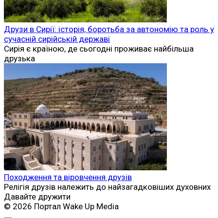
Друзи в Сирії: історія, боротьба за автономію та роль у
сучасній сирійській державі
Сирія є країною, де сьогодні проживає найбільша
друзька
Походження та віровчення друзів
Релігія друзів належить до найзагадковіших духовних
Давайте дружити
© 2026 Портал Wake Up Media