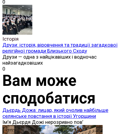
0
Історія
Друзи: історія, віровчення та традиції загадкової
релігійної громади Близького Сходу
Друзи — одна з найцікавіших і водночас
найзагадковіших
0
Вам може
сподобатися
Дьєрдь Дожа: лицар, який очолив найбільше
селянське повстання в історії Угорщини
Ім’я Дьєрдя Дожі нерозривно пов’