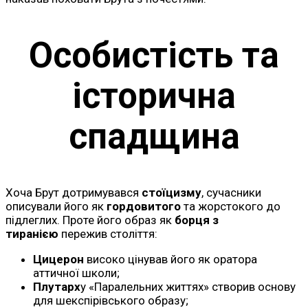
Особистість та
історична
спадщина
Хоча Брут дотримувався
стоїцизму
, сучасники
описували його як
гордовитого
та жорстокого до
підлеглих. Проте його образ як
борця з
тиранією
пережив століття:
Цицерон
високо цінував його як оратора
аттичної школи;
Плутарх
у «Паралельних життях» створив основу
для шекспірівського образу;