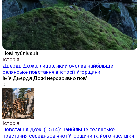
Нові публікації
Історія
Дьєрдь Дожа: лицар, який очолив найбільше
селянське повстання в історії Угорщини
Ім’я Дьєрдя Дожі нерозривно пов’
0
Історія
Повстання Дожі (1514): найбільше селянське
повстання середньовічної Угорщини та його наслідки