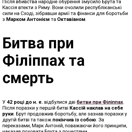
Після вбивства народне обурення змусило Брута та
Кассія втекти з Риму. Вони очолили республіканські
сили на Сході, зібравши армії та фінанси для боротьби
з
Марком Антонієм
та
Октавіаном
.
Битва при
Філіппах та
смерть
У
42 році до н. е.
відбулися дві
битви при Філіппах
.
Після поразки у першій битві
Кассій наклав на себе
руки
. Брут продовжив боротьбу, але зазнав поразки у
другій битві та також
покінчив із собою
. За
переказами, Марк Антоній, поважаючи його принципи,
наказав поховати Брута з почестями.