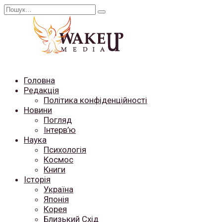
Перейти
Search
до
for:
вмісту
Головна
Редакція
Політика конфіденційності
Новини
Погляд
Інтерв’ю
Наука
Психологія
Космос
Книги
Історія
Україна
Японія
Корея
Близький Схід