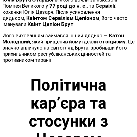
Помпея Великого у
77 році до н. е.
, та
Сервілії
,
коханки Юлія Цезаря. Після усиновлення
дядьком,
Квінтом Сервілієм Цепіоном
, його часто
іменували
Квінт Цепіон Брут
.
Його вихованням займався інший дядько —
Катон
Молодший
, який прищепив йому ідеали
стоїцизму
. Це
значно вплинуло на світогляд Брута, зробивши його
прихильником республіканських цінностей та
противником тиранії.
Політична
кар’єра та
стосунки з