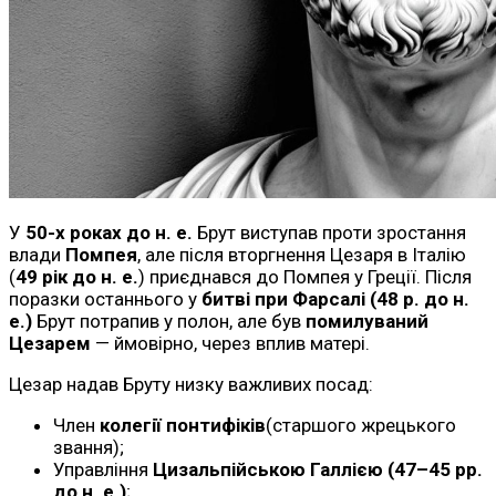
У
50-х роках до н. е.
Брут виступав проти зростання
влади
Помпея
, але після вторгнення Цезаря в Італію
(
49 рік до н. е.
) приєднався до Помпея у Греції. Після
поразки останнього у
битві при Фарсалі (48 р. до н.
е.)
Брут потрапив у полон, але був
помилуваний
Цезарем
— ймовірно, через вплив матері.
Цезар надав Бруту низку важливих посад:
Член
колегії понтифіків
(старшого жрецького
звання);
Управління
Цизальпійською Галлією (47–45 рр.
до н. е.)
;