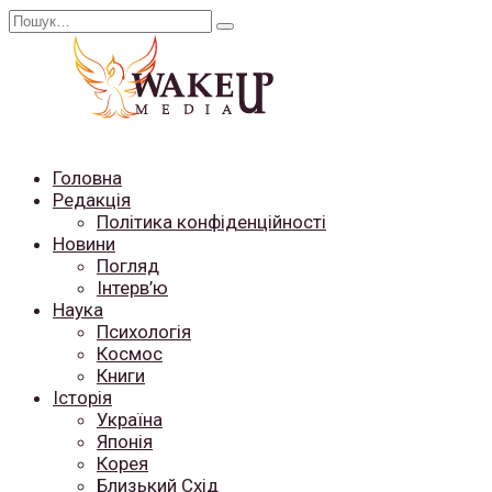
Перейти
Search
до
for:
вмісту
Головна
Редакція
Політика конфіденційності
Новини
Погляд
Інтерв’ю
Наука
Психологія
Космос
Книги
Історія
Україна
Японія
Корея
Близький Схід