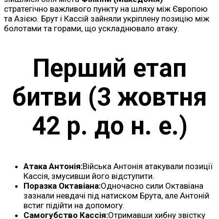
стратегічно важливого пункту на шляху між Європою
та Азією. Брут і Кассій зайняли укріплену позицію між
болотами та горами, що ускладнювало атаку.
Перший етап
битви (3 жовтня
42 р. до н. е.)
Атака Антонія:
Війська Антонія атакували позиції
Кассія, змусивши його відступити.
Поразка Октавіана:
Одночасно сили Октавіана
зазнали невдачі під натиском Брута, але Антоній
встиг підійти на допомогу.
Самогубство Кассія:
Отримавши хибну звістку