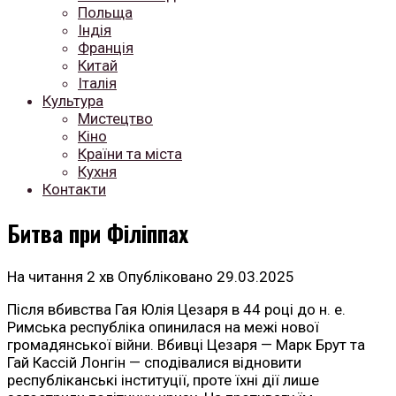
Польща
Індія
Франція
Китай
Італія
Культура
Мистецтво
Кіно
Країни та міста
Кухня
Контакти
Битва при Філіппах
На читання
2 хв
Опубліковано
29.03.2025
Після вбивства Гая Юлія Цезаря в 44 році до н. е.
Римська республіка опинилася на межі нової
громадянської війни. Вбивці Цезаря — Марк Брут та
Гай Кассій Лонгін — сподівалися відновити
республіканські інституції, проте їхні дії лише