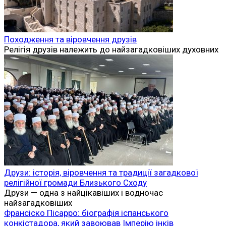
Походження та віровчення друзів
Релігія друзів належить до найзагадковіших духовних
Друзи: історія, віровчення та традиції загадкової
релігійної громади Близького Сходу
Друзи — одна з найцікавіших і водночас
найзагадковіших
Франсіско Пісарро: біографія іспанського
конкістадора, який завоював Імперію інків