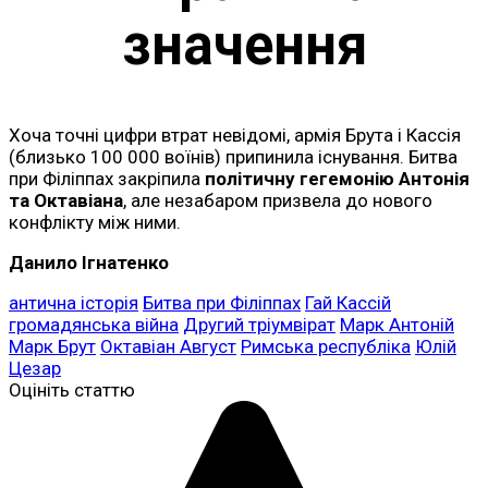
значення
Хоча точні цифри втрат невідомі, армія Брута і Кассія
(близько 100 000 воїнів) припинила існування. Битва
при Філіппах закріпила
політичну гегемонію Антонія
та Октавіана
, але незабаром призвела до нового
конфлікту між ними.
Данило Ігнатенко
антична історія
Битва при Філіппах
Гай Кассій
громадянська війна
Другий тріумвірат
Марк Антоній
Марк Брут
Октавіан Август
Римська республіка
Юлій
Цезар
Оцініть статтю