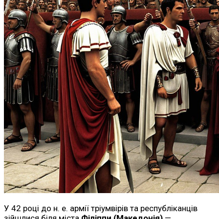
У 42 році до н. е. армії тріумвірів та республіканців
зійшлися біля міста
Філіппи (Македонія)
—