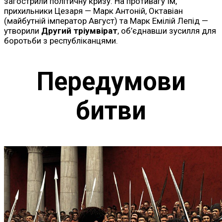
загострили політичну кризу. На противагу їм,
прихильники Цезаря — Марк Антоній, Октавіан
(майбутній імператор Август) та Марк Емілій Лепід —
утворили
Другий тріумвірат
, об’єднавши зусилля для
боротьби з республіканцями.
Передумови
битви