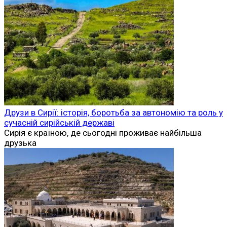
Друзи в Сирії: історія, боротьба за автономію та роль у
сучасній сирійській державі
Сирія є країною, де сьогодні проживає найбільша
друзька