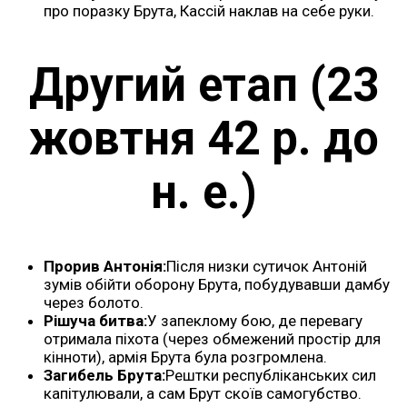
про поразку Брута, Кассій наклав на себе руки.
Другий етап (23
жовтня 42 р. до
н. е.)
Прорив Антонія:
Після низки сутичок Антоній
зумів обійти оборону Брута, побудувавши дамбу
через болото.
Рішуча битва:
У запеклому бою, де перевагу
отримала піхота (через обмежений простір для
кінноти), армія Брута була розгромлена.
Загибель Брута:
Рештки республіканських сил
капітулювали, а сам Брут скоїв самогубство.