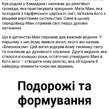
був родом з Хамадана і належав до релігійної
громади, яка практикувала хрещення. Мати Мані, яка
походила з парфянської царської сім’ї, зв’язала його з
вищими верствами суспільства. Саме в цьому
середовищі Мані отримав свої перші духовні
натхнення.
Ще в дитинстві Мані пережив два важливі видіння. У
першому з них йому явився ангел, якого він назвав
«Близнюком». Цей ангел відкрив йому таємниці світу
та покликав до духовного служіння. Друге видіння, яке
сталося в юнацькі роки, остаточно утвердило Мані в
його місії – створити нову релігію, яка об’єднала б
найкращі елементи існуючих вірувань.
Подорожі та
формування