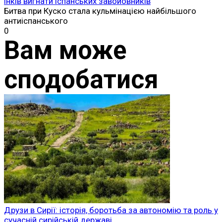
інків вигнати іспанських завойовників
Битва при Куско стала кульмінацією найбільшого
антиіспанського
0
Вам може
сподобатися
Друзи в Сирії: історія, боротьба за автономію та роль у
сучасній сирійській державі