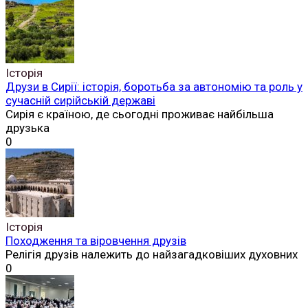
Історія
Друзи в Сирії: історія, боротьба за автономію та роль у
сучасній сирійській державі
Сирія є країною, де сьогодні проживає найбільша
друзька
0
Історія
Походження та віровчення друзів
Релігія друзів належить до найзагадковіших духовних
0