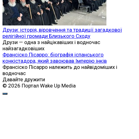
Друзи: історія, віровчення та традиції загадкової
релігійної громади Близького Сходу
Друзи — одна з найцікавіших і водночас
найзагадковіших
Франсіско Пісарро: біографія іспанського
конкістадора, який завоював Імперію інків
Франсіско Пісарро належить до найвідоміших і
водночас
Давайте дружити
© 2026 Портал Wake Up Media