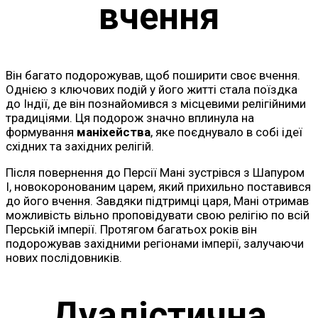
вчення
Він багато подорожував, щоб поширити своє вчення.
Однією з ключових подій у його житті стала поїздка
до Індії, де він познайомився з місцевими релігійними
традиціями. Ця подорож значно вплинула на
формування
маніхейства
, яке поєднувало в собі ідеї
східних та західних релігій.
Після повернення до Персії Мані зустрівся з Шапуром
I, новокоронованим царем, який прихильно поставився
до його вчення. Завдяки підтримці царя, Мані отримав
можливість вільно проповідувати свою релігію по всій
Перській імперії. Протягом багатьох років він
подорожував західними регіонами імперії, залучаючи
нових послідовників.
Дуалістична