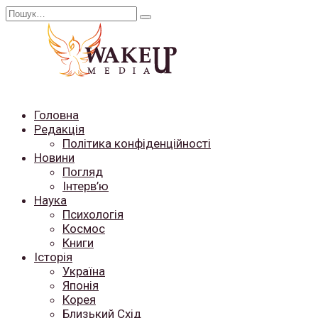
Перейти
Search
до
for:
вмісту
Головна
Редакція
Політика конфіденційності
Новини
Погляд
Інтерв’ю
Наука
Психологія
Космос
Книги
Історія
Україна
Японія
Корея
Близький Схід