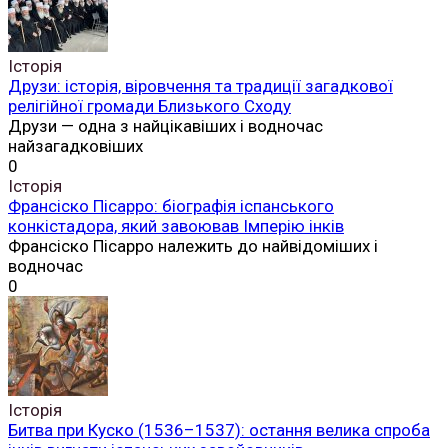
Історія
Друзи: історія, віровчення та традиції загадкової
релігійної громади Близького Сходу
Друзи — одна з найцікавіших і водночас
найзагадковіших
0
Історія
Франсіско Пісарро: біографія іспанського
конкістадора, який завоював Імперію інків
Франсіско Пісарро належить до найвідоміших і
водночас
0
Історія
Битва при Куско (1536–1537): остання велика спроба