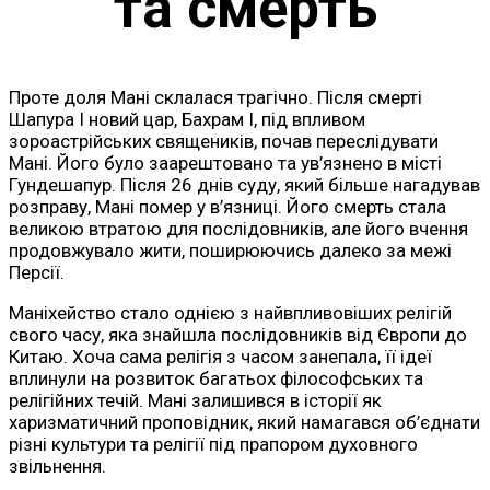
та смерть
Проте доля Мані склалася трагічно. Після смерті
Шапура I новий цар, Бахрам I, під впливом
зороастрійських священиків, почав переслідувати
Мані. Його було заарештовано та ув’язнено в місті
Гундешапур. Після 26 днів суду, який більше нагадував
розправу, Мані помер у в’язниці. Його смерть стала
великою втратою для послідовників, але його вчення
продовжувало жити, поширюючись далеко за межі
Персії.
Маніхейство стало однією з найвпливовіших релігій
свого часу, яка знайшла послідовників від Європи до
Китаю. Хоча сама релігія з часом занепала, її ідеї
вплинули на розвиток багатьох філософських та
релігійних течій. Мані залишився в історії як
харизматичний проповідник, який намагався об’єднати
різні культури та релігії під прапором духовного
звільнення.