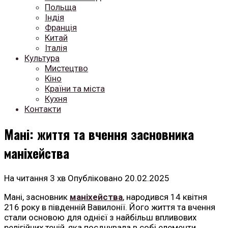
Польща
Індія
Франція
Китай
Італія
Культура
Мистецтво
Кіно
Країни та міста
Кухня
Контакти
Мані: життя та вчення засновника
маніхейства
На читання
3 хв
Опубліковано
20.02.2025
Мані, засновник
маніхейства
, народився 14 квітня
216 року в південній Вавилонії. Його життя та вчення
стали основою для однієї з найбільш впливових
релігійних течій, яка поєднувала в собі елементи