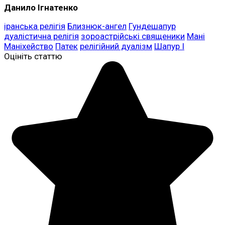
Данило Ігнатенко
іранська релігія
Близнюк-ангел
Гундешапур
дуалістична релігія
зороастрійські священики
Мані
Маніхейство
Патек
релігійний дуалізм
Шапур I
Оцініть статтю