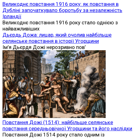
Великоднє повстання 1916 року: як повстання в
Дубліні започаткувало боротьбу за незалежність
Ірландії
Великоднє повстання 1916 року стало однією з
найважливіших
Дьєрдь Дожа: лицар, який очолив найбільше
селянське повстання в історії Угорщини
Ім’я Дьєрдя Дожі нерозривно пов’
Повстання Дожі (1514): найбільше селянське
повстання середньовічної Угорщини та його наслідки
Повстання Дожі 1514 року стало одним із