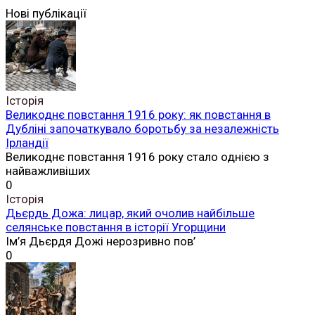
Нові публікації
безкоштовно
Історія
Великоднє повстання 1916 року: як повстання в
Дубліні започаткувало боротьбу за незалежність
Ірландії
Великоднє повстання 1916 року стало однією з
найважливіших
0
Історія
Дьєрдь Дожа: лицар, який очолив найбільше
селянське повстання в історії Угорщини
Ім’я Дьєрдя Дожі нерозривно пов’
0