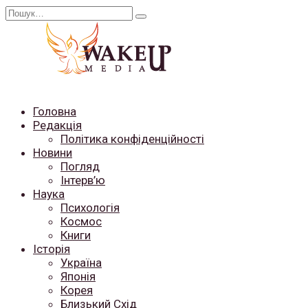
Перейти
Search
до
for:
вмісту
Головна
Редакція
Політика конфіденційності
Новини
Погляд
Інтерв’ю
Наука
Психологія
Космос
Книги
Історія
Україна
Японія
Корея
Близький Схід