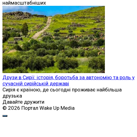
наймасштабніших
Друзи в Сирії: історія, боротьба за автономію та роль у
сучасній сирійській державі
Сирія є країною, де сьогодні проживає найбільша
друзька
Давайте дружити
© 2026 Портал Wake Up Media