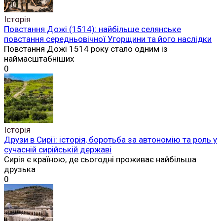
Історія
Повстання Дожі (1514): найбільше селянське
повстання середньовічної Угорщини та його наслідки
Повстання Дожі 1514 року стало одним із
наймасштабніших
0
Історія
Друзи в Сирії: історія, боротьба за автономію та роль у
сучасній сирійській державі
Сирія є країною, де сьогодні проживає найбільша
друзька
0