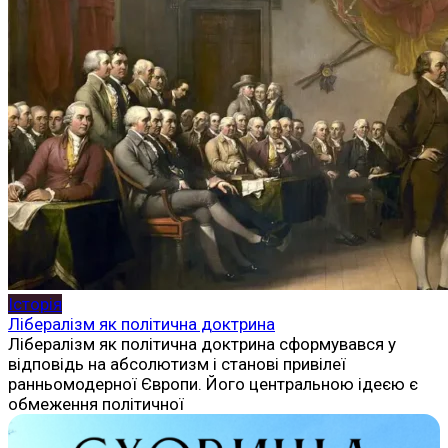
Історія
Лібералізм як політична доктрина
Лібералізм як політична доктрина сформувався у
відповідь на абсолютизм і станові привілеї
ранньомодерної Європи. Його центральною ідеєю є
обмеження політичної