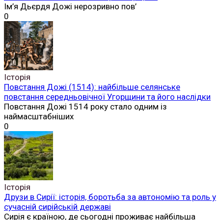
Ім’я Дьєрдя Дожі нерозривно пов’
0
Історія
Повстання Дожі (1514): найбільше селянське
повстання середньовічної Угорщини та його наслідки
Повстання Дожі 1514 року стало одним із
наймасштабніших
0
Історія
Друзи в Сирії: історія, боротьба за автономію та роль у
сучасній сирійській державі
Сирія є країною, де сьогодні проживає найбільша