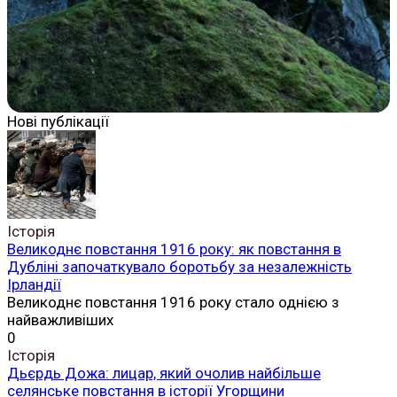
Нові публікації
Історія
Великоднє повстання 1916 року: як повстання в
Дубліні започаткувало боротьбу за незалежність
Ірландії
Великоднє повстання 1916 року стало однією з
найважливіших
0
Історія
Дьєрдь Дожа: лицар, який очолив найбільше
селянське повстання в історії Угорщини