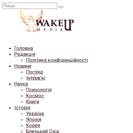
Перейти
Search
до
for:
вмісту
Головна
Редакція
Політика конфіденційності
Новини
Погляд
Інтерв’ю
Наука
Психологія
Космос
Книги
Історія
Україна
Японія
Корея
Близький Схід