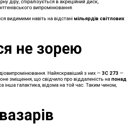
рну діру, спіралізується в акреційний диск,
рентгенівського випромінювання.
тися видимими навіть на відстані
мільярдів світлових
ся не зорею
радіовипромінювання. Найяскравіший з них —
3C 273
—
воне зміщення, що свідчило про віддаленість на
понад
ка інша галактика, відома на той час. Таким чином,
вазарів