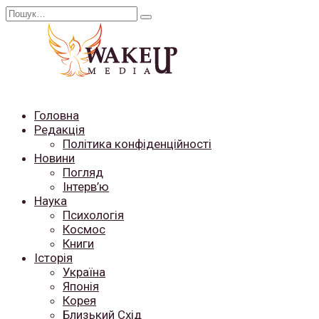
Перейти
Search
до
for:
вмісту
Головна
Редакція
Політика конфіденційності
Новини
Погляд
Інтерв’ю
Наука
Психологія
Космос
Книги
Історія
Україна
Японія
Корея
Близький Схід