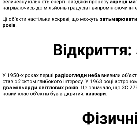
величезну кількість енергії завдяки процесу
акреції ма
нагріваючись до мільйонів градусів і випромінюючи інт
Ці об’єкти настільки яскраві, що можуть
затьмарювати 
років
.
Відкриття:
У 1950-х роках перші
радіоогляди неба
виявили об’єкт
став об’єктом глибокого інтересу. У 1963 році астроно
два мільярди світлових років
. Це означало, що 3C 27
новий клас об’єктів був відкритий:
квазари
.
Фізичн