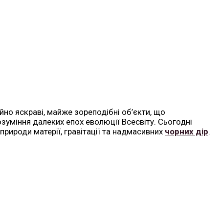
айно яскраві, майже зореподібні об’єкти, що
озуміння далеких епох еволюції Всесвіту. Сьогодні
рироди матерії, гравітації та надмасивних
чорних дір
.