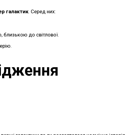
ер галактик
. Серед них:
, близькою до світлової.
ерію.
лідження