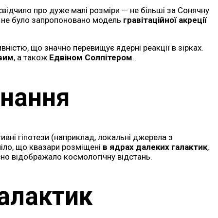
 свідчило про дуже малі розміри — не більші за Сонячну
ки не було запропоновано модель
гравітаційної акреції
вністю, що значно перевищує ядерні реакції в зірках.
овим
, а також
Едвіном Солпітером
.
знання
ивні гіпотези (наприклад, локальні джерела з
міло, що квазари розміщені
в ядрах далеких галактик
,
сно відображало космологічну відстань.
галактик