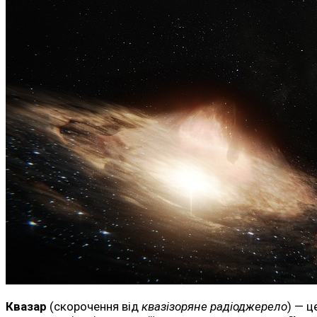
Квазар
(скорочення від
квазізоряне радіоджерело
) — ц