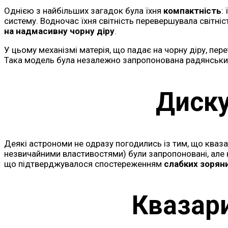
Однією з найбільших загадок була їхня
компактність
:
систему. Водночас їхня світність перевершувала світн
на надмасивну чорну діру
.
У цьому механізмі матерія, що падає на чорну діру, пер
Така модель була незалежно запропонована радянсь
Диску
Деякі астрономи не одразу погодились із тим, що кваза
незвичайними властивостями) були запропоновані, але 
що підтверджувалося спостереженням
слабких зоряни
Квазари