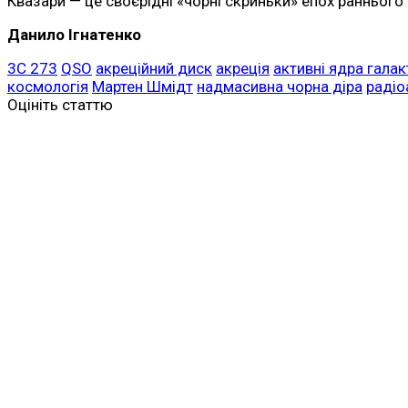
Квазари — це своєрідні «чорні скриньки» епох раннього 
Данило Ігнатенко
3C 273
QSO
акреційний диск
акреція
активні ядра галак
космологія
Мартен Шмідт
надмасивна чорна діра
радіо
Оцініть статтю