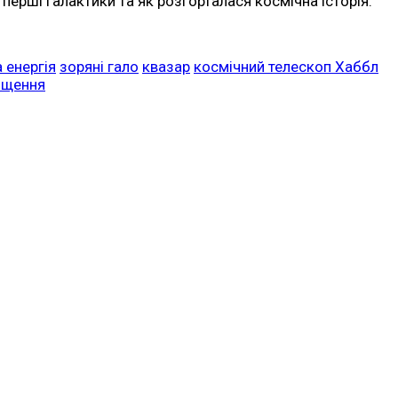
 перші галактики та як розгорталася космічна історія.
а енергія
зоряні гало
квазар
космічний телескоп Хаббл
іщення