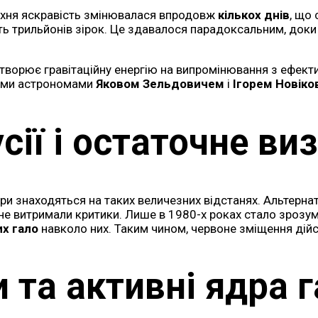
 їхня яскравість змінювалася впродовж
кількох днів
, що
ість трильйонів зірок. Це здавалося парадоксальним, до
етворює гравітаційну енергію на випромінювання з ефекти
кими астрономами
Яковом Зельдовичем
і
Ігорем Новік
сії і остаточне ви
ри знаходяться на таких величезних відстанях. Альтернат
не витримали критики. Лише в 1980-х роках стало зрозу
х гало
навколо них. Таким чином, червоне зміщення дій
 та активні ядра 