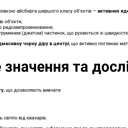
рхівкою айсберга ширшого класу об’єктів —
активних яд
і об’єкти;
о радіовипромінювання;
руменем (джетом) частинок, що рухаються зі швидкістю
дмасивну чорну діру в центрі
, що активно поглинає мат
 значення та дос
ту
, що дозволяють вивчати:
ь світло від квазарів.