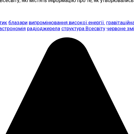
Всесвіту, які містять інформацію про те, як утворювались
тик
блазари
випромінювання високої енергії.
гравітаційн
астрономія
радіоджерела
структура Всесвіту
червоне зм