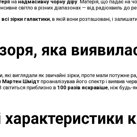
терії
на
надмасивну чорну діру
. Матерія, що падає на чо
енсивне світло в різних діапазонах — від радіохвиль до 
всі зірки галактики
, в якій вони розташовані, і залиша
 зоря, яка виявила
и, які виглядали як звичайні зірки, проте мали потужне 
м
Мартен Шмідт
проаналізував його спектр і виявив чер
3 світиться приблизно в
100 разів яскравіше
, ніж будь-я
і характеристики к