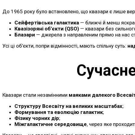
До 1965 року було встановлено, що квазари є лише ве
Сейфертівська галактика
— ближчі й менш яскрав
Квазізоряні об’єкти (QSO)
— квазари без сильног
Блазари
— джерела з направленим прямо на нас ст
Усі ці об’єкти, попри відмінності, мають спільну суть:
на
Сучасне
Квазари стали незамінними
маяками далекого Всесві
Структуру Всесвіту на великих масштабах
;
Формування та еволюцію галактик
;
Фізику чорних дір
;
Міжгалактичне середовище
, через яке проходит