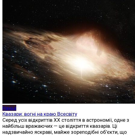
Наука
Квазари: вогні на краю Всесвіту
Серед усіх відкриттів ХХ століття в астрономії, одне з
найбільш вражаючих — це відкриття квазарів. Ці
надзвичайно яскраві, майже зореподібні об’єкти, що