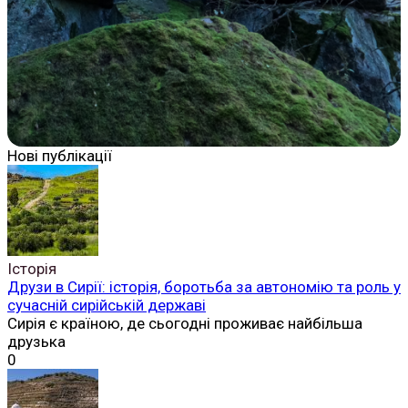
Нові публікації
Історія
Друзи в Сирії: історія, боротьба за автономію та роль у
сучасній сирійській державі
Сирія є країною, де сьогодні проживає найбільша
друзька
0