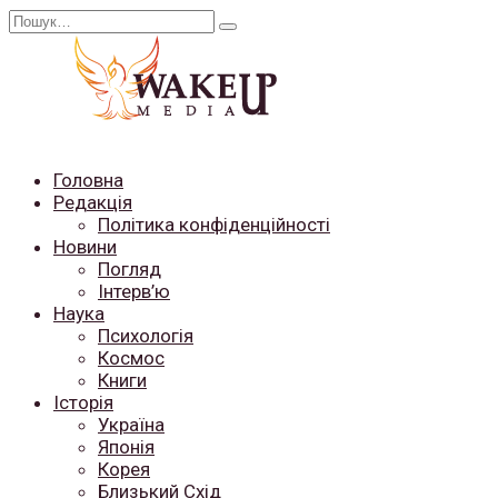
Перейти
Search
до
for:
вмісту
Головна
Редакція
Політика конфіденційності
Новини
Погляд
Інтерв’ю
Наука
Психологія
Космос
Книги
Історія
Україна
Японія
Корея
Близький Схід