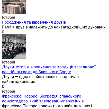
Історія
Походження та віровчення друзів
Релігія друзів належить до найзагадковіших духовних
0
Історія
Друзи: історія, віровчення та традиції загадкової
релігійної громади Близького Сходу
Друзи — одна з найцікавіших і водночас
найзагадковіших
0
Історія
Франсіско Пісарро: біографія іспанського
конкістадора, який завоював Імперію інків
Франсіско Пісарро належить до найвідоміших і