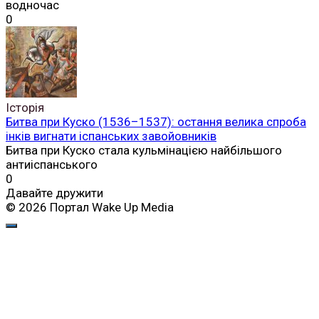
водночас
0
Історія
Битва при Куско (1536–1537): остання велика спроба
інків вигнати іспанських завойовників
Битва при Куско стала кульмінацією найбільшого
антиіспанського
0
Давайте дружити
© 2026 Портал Wake Up Media