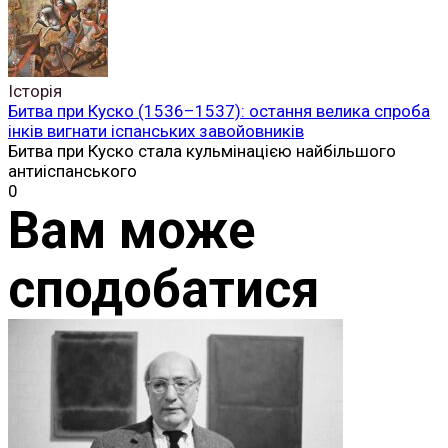
Історія
Битва при Куско (1536–1537): остання велика спроба
інків вигнати іспанських завойовників
Битва при Куско стала кульмінацією найбільшого
антиіспанського
0
Вам може
сподобатися