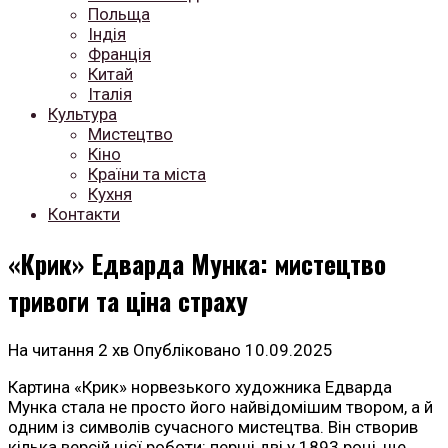
Польща
Індія
Франція
Китай
Італія
Культура
Мистецтво
Кіно
Країни та міста
Кухня
Контакти
«Крик» Едварда Мунка: мистецтво
тривоги та ціна страху
На читання
2 хв
Опубліковано
10.09.2025
Картина «Крик» норвезького художника Едварда
Мунка стала не просто його найвідомішим твором, а й
одним із символів сучасного мистецтва. Він створив
кілька версій цієї роботи: перші дві у 1893 році, ще