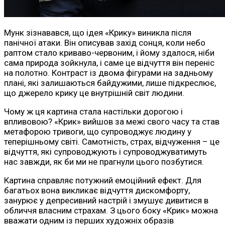
Мунк зізнавався, що ідея «Крику» виникла після
панічної атаки. Він описував захід сонця, коли небо
раптом стало криваво-червоним, і йому здалося, ніби
сама природа зойкнула, і саме це відчуття він переніс
на полотно. Контраст із двома фігурами на задньому
плані, які залишаються байдужими, лише підкреслює,
що джерело крику це внутрішній світ людини.
Чому ж ця картина стала настільки дорогою і
впливовою? «Крик» вийшов за межі свого часу та став
метафорою тривоги, що супроводжує людину у
теперішньому світі. Самотність, страх, відчуження – це
відчуття, які супроводжують і супроводжуватимуть
нас завжди, як би ми не прагнули цього позбутися.
Картина справляє потужний емоційний ефект. Для
багатьох вона викликає відчуття дискомфорту,
занурює у депресивний настрій і змушує дивитися в
обличчя власним страхам. З цього боку «Крик» можна
вважати одним із перших художніх образів