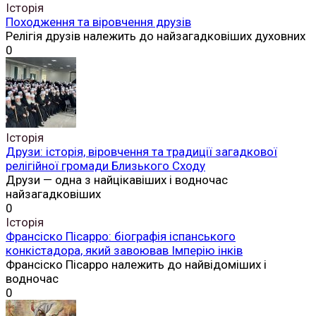
Історія
Походження та віровчення друзів
Релігія друзів належить до найзагадковіших духовних
0
Історія
Друзи: історія, віровчення та традиції загадкової
релігійної громади Близького Сходу
Друзи — одна з найцікавіших і водночас
найзагадковіших
0
Історія
Франсіско Пісарро: біографія іспанського
конкістадора, який завоював Імперію інків
Франсіско Пісарро належить до найвідоміших і
водночас
0