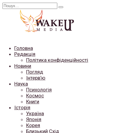
Перейти
Search
до
for:
вмісту
Головна
Редакція
Політика конфіденційності
Новини
Погляд
Інтерв’ю
Наука
Психологія
Космос
Книги
Історія
Україна
Японія
Корея
Близький Схід