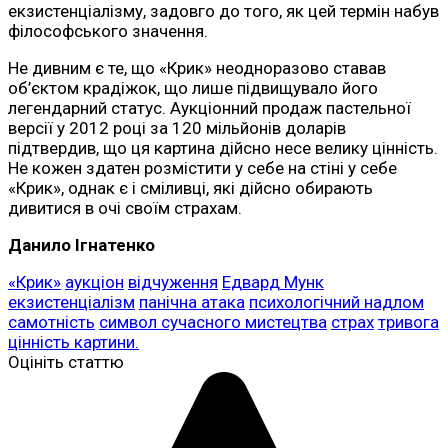
екзистенціалізму, задовго до того, як цей термін набув
філософського значення.
Не дивним є те, що «Крик» неодноразово ставав
об’єктом крадіжок, що лише підвищувало його
легендарний статус. Аукціонний продаж пастельної
версії у 2012 році за 120 мільйонів доларів
підтвердив, що ця картина дійсно несе велику цінність.
Не кожен здатен розмістити у себе на стіні у себе
«Крик», однак є і сміливці, які дійсно обирають
дивитися в очі своїм страхам.
Данило Ігнатенко
«Крик»
аукціон
відчуження
Едвард Мунк
екзистенціалізм
панічна атака
психологічний надлом
самотність
символ сучасного мистецтва
страх
тривога
цінність картини.
Оцініть статтю