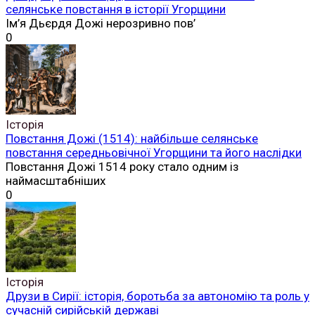
селянське повстання в історії Угорщини
Ім’я Дьєрдя Дожі нерозривно пов’
0
Історія
Повстання Дожі (1514): найбільше селянське
повстання середньовічної Угорщини та його наслідки
Повстання Дожі 1514 року стало одним із
наймасштабніших
0
Історія
Друзи в Сирії: історія, боротьба за автономію та роль у
сучасній сирійській державі