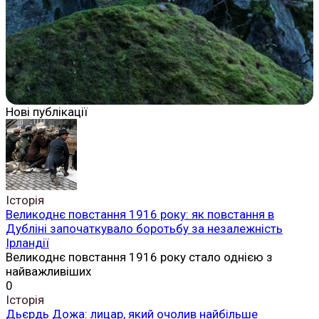
Нові публікації
Історія
Великоднє повстання 1916 року: як повстання в
Дубліні започаткувало боротьбу за незалежність
Ірландії
Великоднє повстання 1916 року стало однією з
найважливіших
0
Історія
Дьєрдь Дожа: лицар, який очолив найбільше