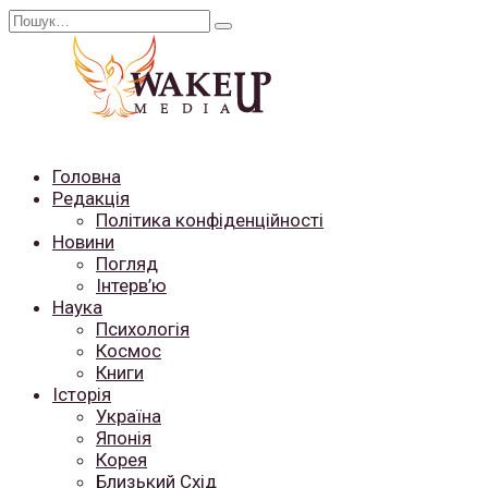
Перейти
Search
до
for:
вмісту
Головна
Редакція
Політика конфіденційності
Новини
Погляд
Інтерв’ю
Наука
Психологія
Космос
Книги
Історія
Україна
Японія
Корея
Близький Схід