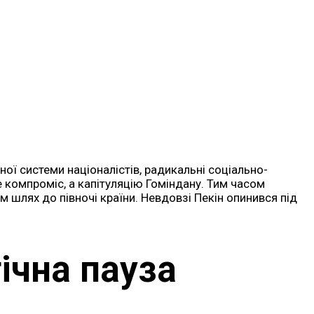
ої системи націоналістів, радикальні соціально-
е компроміс, а капітуляцію Гоміндану. Тим часом
м шлях до півночі країни. Невдовзі Пекін опинився під
ічна пауза