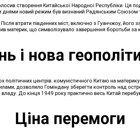
лосив створення Китайської Народної Республіки. Ця по
ми днями новий режим був визнаний Радянським Союзом т
Після втрати південних міст, включно з Гуанчжоу, його з
шив материк, що символізувало завершення боротьби за 
нь і нова геополіт
 політичних центрів: комуністичного Китаю на материку 
силами, дозволило Гоміндану зберегти контроль над остр
ладу. До кінця 1949 року практично весь Китай перебува
Ціна перемоги