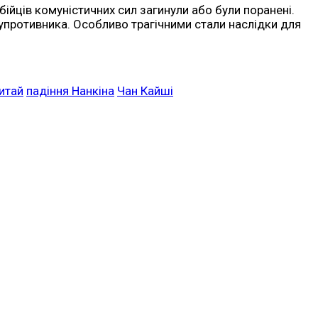
ійців комуністичних сил загинули або були поранені.
 супротивника. Особливо трагічними стали наслідки для
Китай
падіння Нанкіна
Чан Кайші