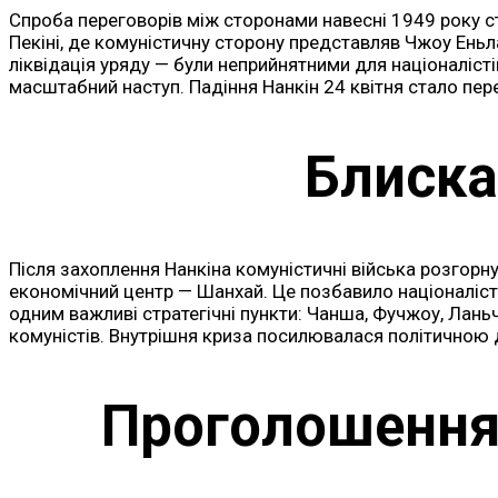
Спроба переговорів між сторонами навесні 1949 року ст
Пекіні, де комуністичну сторону представляв Чжоу Ень
ліквідація уряду — були неприйнятними для націоналісті
масштабний наступ. Падіння Нанкін 24 квітня стало пе
Блиска
Після захоплення Нанкіна комуністичні війська розгорнул
економічний центр — Шанхай. Це позбавило націоналістів
одним важливі стратегічні пункти: Чанша, Фучжоу, Ланьч
комуністів. Внутрішня криза посилювалася політичною 
Проголошення 