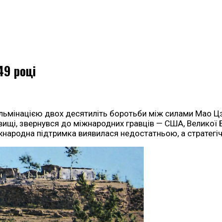
49 році
ульмінацією двох десятиліть боротьби між силами Мао Цз
ищі, звернувся до міжнародних гравців — США, Великої Б
жнародна підтримка виявилася недостатньою, а стратегіч