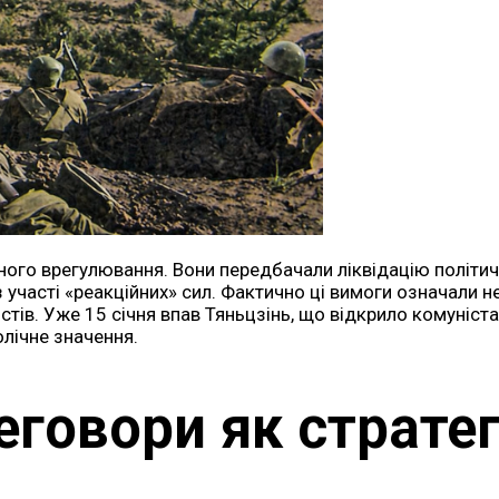
го врегулювання. Вони передбачали ліквідацію політичн
 участі «реакційних» сил. Фактично ці вимоги означали н
стів. Уже 15 січня впав Тяньцзінь, що відкрило комуніста
олічне значення.
еговори як стратег