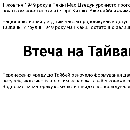
1 жовтня 1949 року в Пекіні Мао Цзедун урочисто прого
початком нової епохи в історії Китаю. Уже найближчи
Націоналістичний уряд тим часом продовжував відступ. 
Тайвань. У грудні 1949 року Чан Кайші остаточно зали
Втеча на Тайва
Перенесення уряду до Тайбей означало формування двох
ресурсів, включно із золотим запасом та військовими 
Водночас на материку комуністи швидко консолідували в