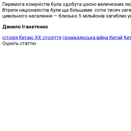
Перемога комуністів була здобута ціною величезних люд
Втрати націоналістів були ще більшими: сотні тисяч заг
цивільного населення — близько 5 мільйонів загиблих ун
Данило Іганатенко
історія Китаю ХХ століття
громадянська війна Китай
Ки
Оцініть статтю