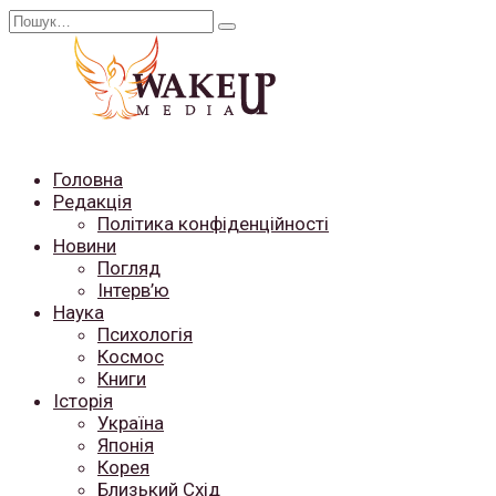
Перейти
Search
до
for:
вмісту
Головна
Редакція
Політика конфіденційності
Новини
Погляд
Інтерв’ю
Наука
Психологія
Космос
Книги
Історія
Україна
Японія
Корея
Близький Схід