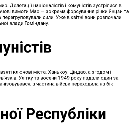
 Делегації націоналістів і комуністів зустрілися в
лючові вимоги Мао — зокрема форсування річки Янцзи та
о перегруповували сили. Уже в квітні вони розпочали
ної влади Гоміндану.
уністів
взяті ключові міста: Ханькоу, Ціндао, а згодом і
’язків. Улітку та восени 1949 року падали один за
анізовувався, а частина військ переходила на бік
ної Республіки