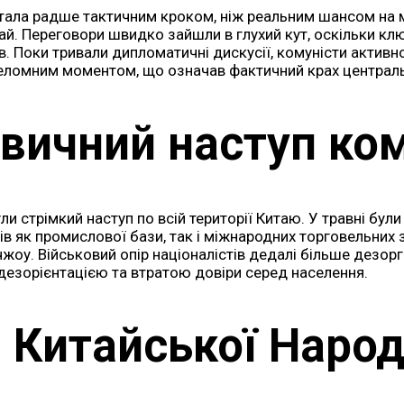
ала радше тактичним кроком, ніж реальним шансом на мир.
лай. Переговори швидко зайшли в глухий кут, оскільки к
в. Поки тривали дипломатичні дискусії, комуністи активн
реломним моментом, що означав фактичний крах централь
вичний наступ ком
и стрімкий наступ по всій території Китаю. У травні були 
 як промислової бази, так і міжнародних торговельних зв
жоу. Військовий опір націоналістів дедалі більше дезорг
дезорієнтацією та втратою довіри серед населення.
Китайської Народ