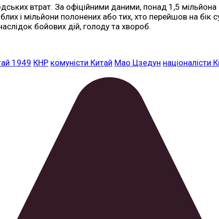
ських втрат. За офіційними даними, понад 1,5 мільйона б
иблих і мільйони полонених або тих, хто перейшов на бік
аслідок бойових дій, голоду та хвороб.
тай 1949
КНР
комуністи Китай
Мао Цзедун
націоналісти 