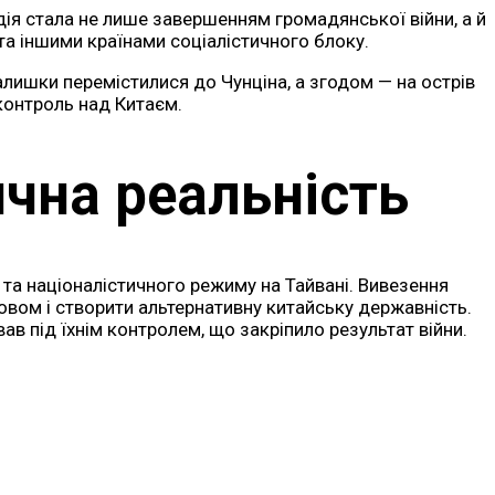
дія стала не лише завершенням громадянської війни, а й
а іншими країнами соціалістичного блоку.
алишки перемістилися до Чунціна, а згодом — на острів
контроль над Китаєм.
ична реальність
та націоналістичного режиму на Тайвані. Вивезення
овом і створити альтернативну китайську державність.
в під їхнім контролем, що закріпило результат війни.