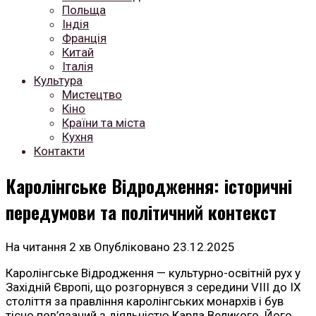
Польща
Індія
Франція
Китай
Італія
Культура
Мистецтво
Кіно
Країни та міста
Кухня
Контакти
Каролінгське Відродження: історичні
передумови та політичний контекст
На читання
2 хв
Опубліковано
23.12.2025
Каролінгське Відродження — культурно-освітній рух у
Західній Європі, що розгорнувся з середини VIII до IX
століття за правління каролінгських монархів і був
тісно пов’язаний з діяльністю Карла Великого. Його