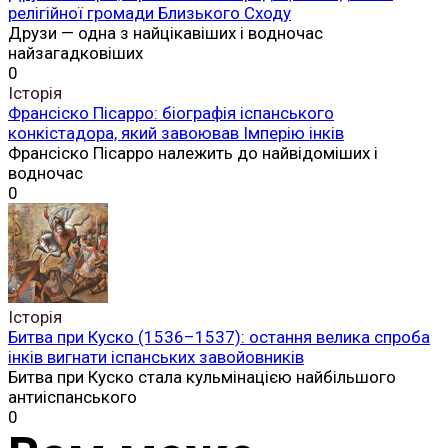
релігійної громади Близького Сходу
Друзи — одна з найцікавіших і водночас
найзагадковіших
0
Історія
Франсіско Пісарро: біографія іспанського
конкістадора, який завоював Імперію інків
Франсіско Пісарро належить до найвідоміших і
водночас
0
Історія
Битва при Куско (1536–1537): остання велика спроба
інків вигнати іспанських завойовників
Битва при Куско стала кульмінацією найбільшого
антиіспанського
0