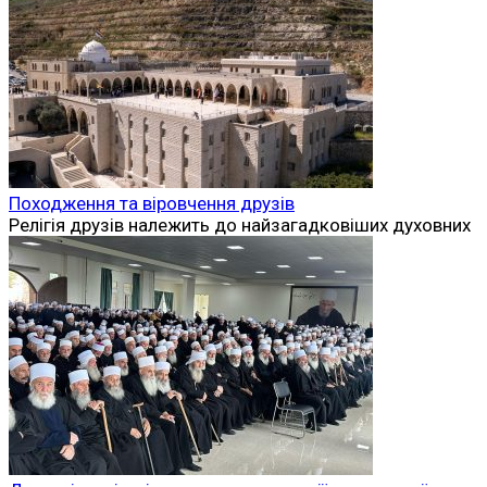
Походження та віровчення друзів
Релігія друзів належить до найзагадковіших духовних