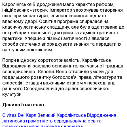
Каролінгське Відродження мало характер реформ,
ініційованих «згори». Імператор заохочував створення
шкіл при монастирях, єпископських кафедрах і
власному дворі. Освітня програма спиралася на
класичну латинську спадщину, але була адаптована до
потреб християнської доктрини та адміністративної
практики. Уперше з пізньої античності з’явилася
спроба системно впорядкувати знання та передати їх
наступним поколінням.
Попри відносну короткотривалість, Каролінгське
Відродження заклало основи інтелектуальної традиції
середньовічної Європи. Воно створило умови для
подальшого розвитку богослов’я, права, літератури та
філософії, ставши важливим етапом у переході від
раннього Середньовіччя до зрілої європейської
культури.
Данило Ігнатенко
Civitas Dei
Карл Великий
Каролінгське Відродження
латинська грамотність
середньовічна освіта
франкська імперія
церква і держава