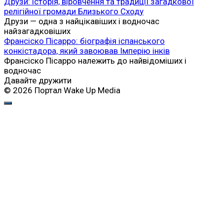
Друзи: історія, віровчення та традиції загадкової
релігійної громади Близького Сходу
Друзи — одна з найцікавіших і водночас
найзагадковіших
Франсіско Пісарро: біографія іспанського
конкістадора, який завоював Імперію інків
Франсіско Пісарро належить до найвідоміших і
водночас
Давайте дружити
© 2026 Портал Wake Up Media