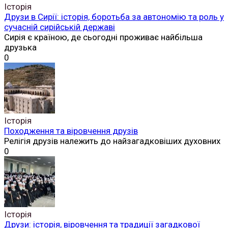
Історія
Друзи в Сирії: історія, боротьба за автономію та роль у
сучасній сирійській державі
Сирія є країною, де сьогодні проживає найбільша
друзька
0
Історія
Походження та віровчення друзів
Релігія друзів належить до найзагадковіших духовних
0
Історія
Друзи: історія, віровчення та традиції загадкової