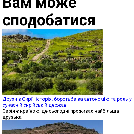
Вам може
сподобатися
Друзи в Сирії: історія, боротьба за автономію та роль у
сучасній сирійській державі
Сирія є країною, де сьогодні проживає найбільша
друзька