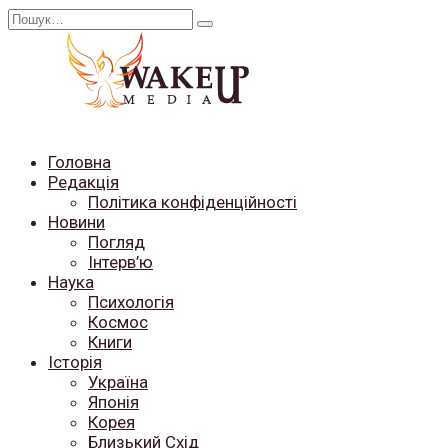
Перейти
Search
до
for:
вмісту
Головна
Редакція
Політика конфіденційності
Новини
Погляд
Інтерв’ю
Наука
Психологія
Космос
Книги
Історія
Україна
Японія
Корея
Близький Схід