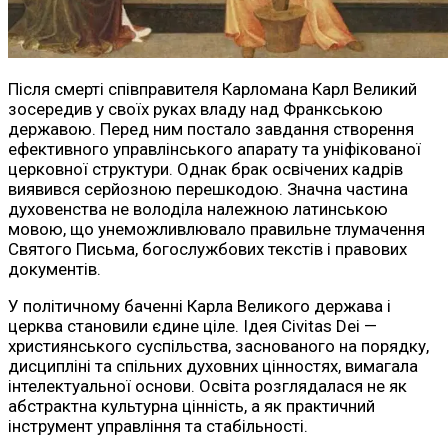
Після смерті співправителя Карломана Карл Великий
зосередив у своїх руках владу над Франкською
державою. Перед ним постало завдання створення
ефективного управлінського апарату та уніфікованої
церковної структури. Однак брак освічених кадрів
виявився серйозною перешкодою. Значна частина
духовенства не володіла належною латинською
мовою, що унеможливлювало правильне тлумачення
Святого Письма, богослужбових текстів і правових
документів.
У політичному баченні Карла Великого держава і
церква становили єдине ціле. Ідея Civitas Dei —
християнського суспільства, заснованого на порядку,
дисципліні та спільних духовних цінностях, вимагала
інтелектуальної основи. Освіта розглядалася не як
абстрактна культурна цінність, а як практичний
інструмент управління та стабільності.