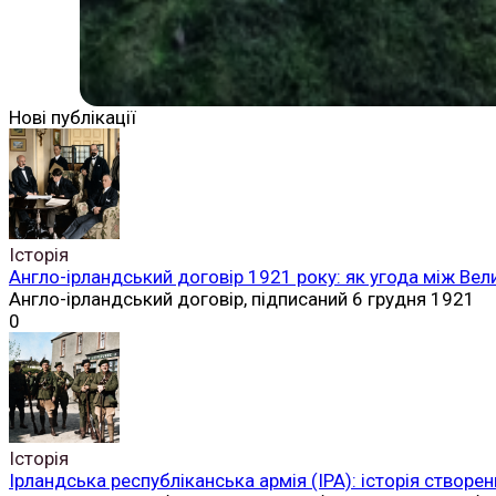
Нові публікації
Історія
Англо-ірландський договір 1921 року: як угода між Вел
Англо-ірландський договір, підписаний 6 грудня 1921
0
Історія
Ірландська республіканська армія (ІРА): історія створен