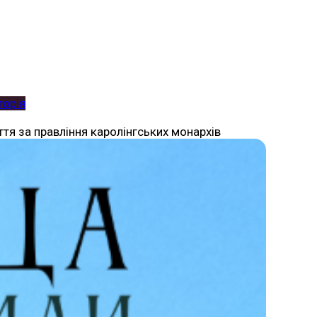
торія
ття за правління каролінгських монархів