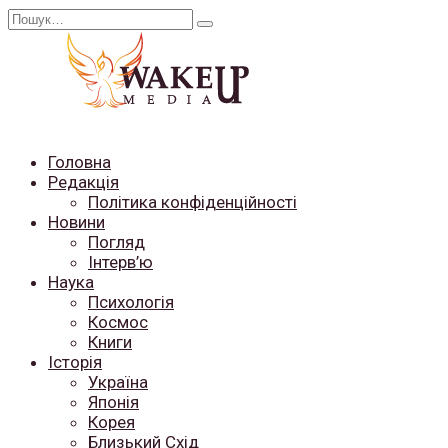
Перейти
Search
до
for:
вмісту
Головна
Редакція
Політика конфіденційності
Новини
Погляд
Інтерв’ю
Наука
Психологія
Космос
Книги
Історія
Україна
Японія
Корея
Близький Схід