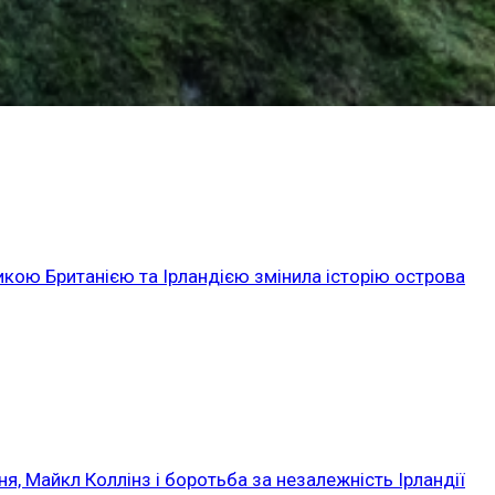
икою Британією та Ірландією змінила історію острова
ня, Майкл Коллінз і боротьба за незалежність Ірландії