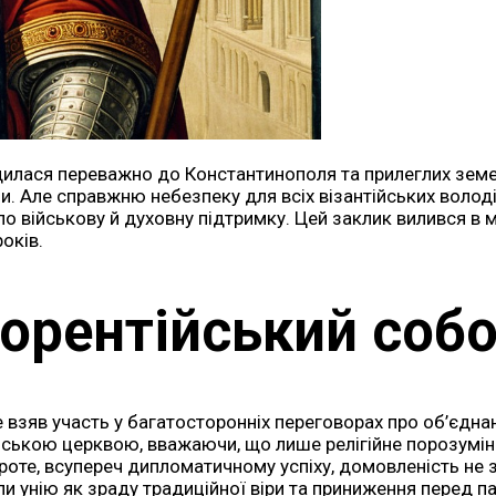
одилася переважно до Константинополя та прилеглих земе
Але справжню небезпеку для всіх візантійських володін
по військову й духовну підтримку. Цей заклик вилився в
оків.
рентійський собор 
 де взяв участь у багатосторонніх переговорах про об’єдн
нською церквою, вважаючи, що лише релігійне порозумін
Проте, всупереч дипломатичному успіху, домовленість не з
и унію як зраду традиційної віри та приниження перед п