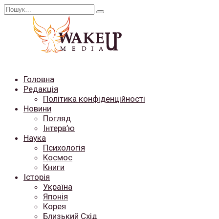
Перейти
Search
до
for:
вмісту
Головна
Редакція
Політика конфіденційності
Новини
Погляд
Інтерв’ю
Наука
Психологія
Космос
Книги
Історія
Україна
Японія
Корея
Близький Схід