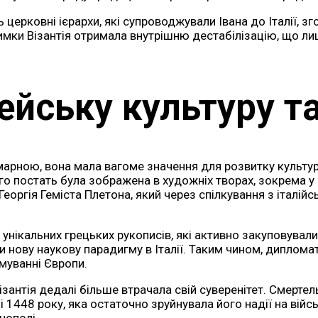
 церковні ієрархи, які супроводжували Івана до Італії, з
имки Візантія отримала внутрішню дестабілізацію, що ли
ейську культуру та
я марною, вона мала вагоме значення для розвитку культур
 його постать була зображена в художніх творах, зокрема
Георгія Геміста Плетона, який через спілкування з італі
унікальних грецьких рукописів, які активно закуповували
ову наукову парадигму в Італії. Таким чином, дипломатич
рмуванні Європи.
Візантія дедалі більше втрачала свій суверенітет. Смерт
і 1448 року, яка остаточно зруйнувала його надії на війс
нополі.