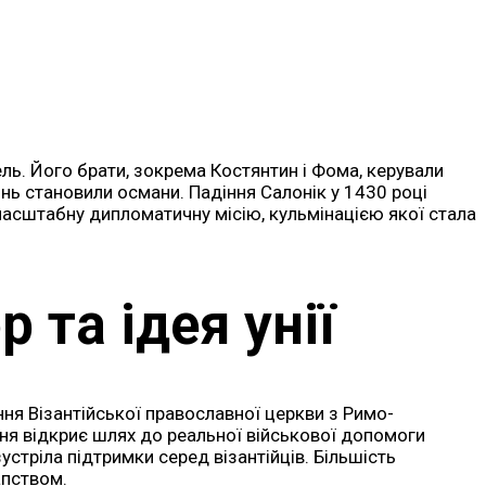
ль. Його брати, зокрема Костянтин і Фома, керували
ь становили османи. Падіння Салонік у 1430 році
 масштабну дипломатичну місію, кульмінацією якої стала
та ідея унії
ання Візантійської православної церкви з Римо-
ня відкриє шлях до реальної військової допомоги
устріла підтримки серед візантійців. Більшість
апством.