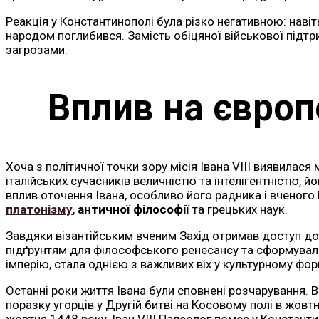
Реакція у Константинополі була різко негативною: навіть
народом поглибився. Замість обіцяної військової підтр
загрозами.
Вплив на європ
Хоча з політичної точки зору місія Івана VIII виявилас
італійських сучасників величністю та інтелігентністю,
вплив оточення Івана, особливо його радника і вченого 
платонізму
,
античної філософії
та грецьких наук.
Завдяки візантійським вченим Захід отримав доступ до 
підґрунтям для філософського ренесансу та сформували н
імперію, стала однією з важливих віх у культурному фо
Останні роки життя Івана були сповнені розчарування. 
поразку угорців у Другій битві на Косовому полі в жовтн
жовтня 1448 року, Іван VIII Палеолог помер у Константи