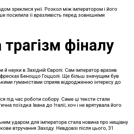
годом зреклися унії. Розкол між імператором і його
ше посилила її вразливість перед зовнішніми
 трагізм фіналу
и й науки в Західній Європі. Сам імператор вразив
 у фресках Беноццо Гоццолі. Ще більш значущим був
йськими гуманістами сприяв відродженню інтересу до
ся під час роботи собору. Саме ці тексти стали
на поїздка Івана до Італії, хоч і не врятувала його
ельним ударом для імператора стала новина про нищівну
ькове втручання Заходу. Невдовзі після цього, 31