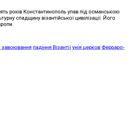
 п’ять років Константинополь упав під османською
турну спадщину візантійської цивілізації. Його
вропи.
і завоювання
падіння Візантії
унія церков
Ферраро-