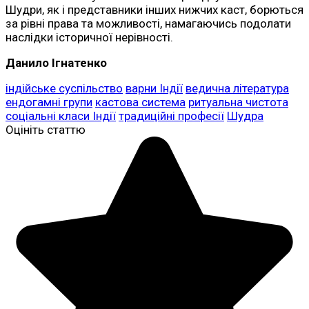
Шудри, як і представники інших нижчих каст, борються
за рівні права та можливості, намагаючись подолати
наслідки історичної нерівності.
Данило Ігнатенко
індійське суспільство
варни Індії
ведична література
ендогамні групи
кастова система
ритуальна чистота
соціальні класи Індії
традиційні професії
Шудра
Оцініть статтю