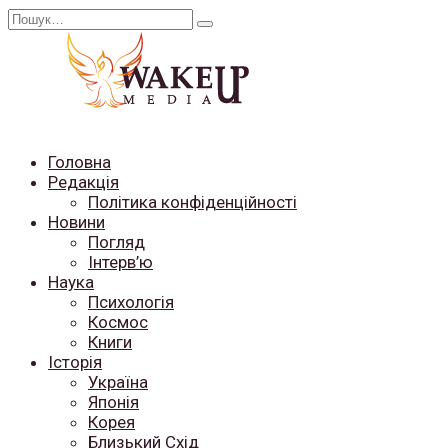
Перейти
Search
до
for:
вмісту
Головна
Редакція
Політика конфіденційності
Новини
Погляд
Інтерв’ю
Наука
Психологія
Космос
Книги
Історія
Україна
Японія
Корея
Близький Схід