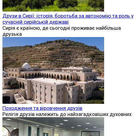
Друзи в Сирії: історія, боротьба за автономію та роль у
сучасній сирійській державі
Сирія є країною, де сьогодні проживає найбільша
друзька
Походження та віровчення друзів
Релігія друзів належить до найзагадковіших духовних