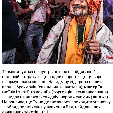
Термін «шудра» не зустрічається в найдавнішій
ведичній літературі, що свідчить про те, що ця варна
сформувалася пізніше. На відміну від трьох вищих
варн — брахманів (священиків і вчителів),
кшатріїв
(воїнів і знаті) та вайшіїв (торговців і землевласників)
— шудри не вважалися «двічі народженими» (двіджа).
Це означає, що їм не дозволялося проходити упанаяну
— обряд посвячення у вивчення Вед, найдавніших
священних текстів Індії.