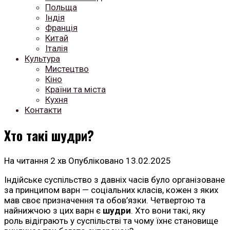
Польща
Індія
Франція
Китай
Італія
Культура
Мистецтво
Кіно
Країни та міста
Кухня
Контакти
Хто такі шудри?
На читання
2 хв
Опубліковано
13.02.2025
Індійське суспільство з давніх часів було організоване
за принципом варн — соціальних класів, кожен з яких
мав своє призначення та обов’язки. Четвертою та
найнижчою з цих варн є
шудри
. Хто вони такі, яку
роль відіграють у суспільстві та чому їхнє становище