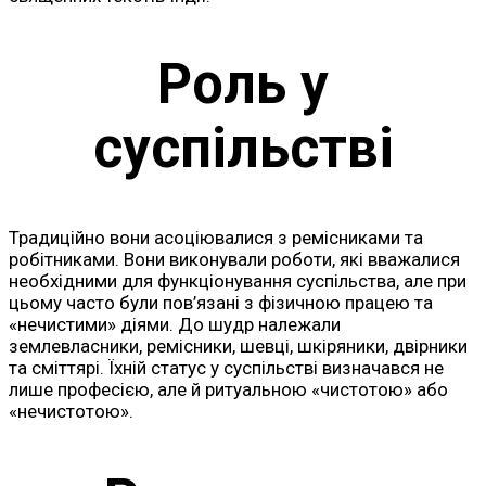
Роль у
суспільстві
Традиційно вони асоціювалися з ремісниками та
робітниками. Вони виконували роботи, які вважалися
необхідними для функціонування суспільства, але при
цьому часто були пов’язані з фізичною працею та
«нечистими» діями. До шудр належали
землевласники, ремісники, шевці, шкіряники, двірники
та сміттярі. Їхній статус у суспільстві визначався не
лише професією, але й ритуальною «чистотою» або
«нечистотою».