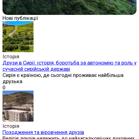
Нові публікації
Історія
Друзи в Сирії: історія, боротьба за автономію та роль у
сучасній сирійській державі
Сирія є країною, де сьогодні проживає найбільша
друзька
0
Історія
Походження та віровчення друзів
Релігія друзів належить до найзагадковіших духовних