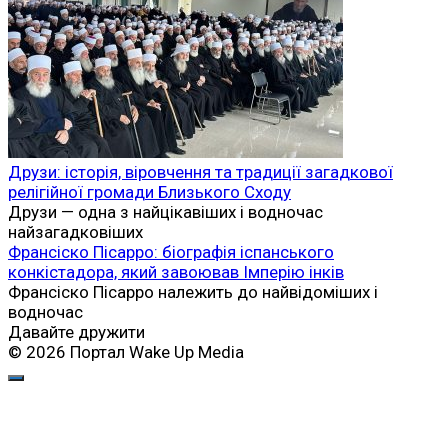
Друзи: історія, віровчення та традиції загадкової
релігійної громади Близького Сходу
Друзи — одна з найцікавіших і водночас
найзагадковіших
Франсіско Пісарро: біографія іспанського
конкістадора, який завоював Імперію інків
Франсіско Пісарро належить до найвідоміших і
водночас
Давайте дружити
© 2026 Портал Wake Up Media