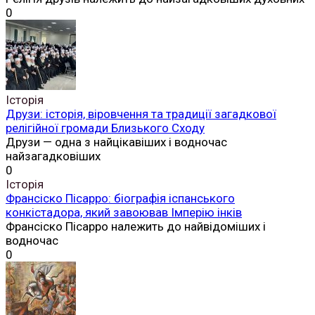
0
Історія
Друзи: історія, віровчення та традиції загадкової
релігійної громади Близького Сходу
Друзи — одна з найцікавіших і водночас
найзагадковіших
0
Історія
Франсіско Пісарро: біографія іспанського
конкістадора, який завоював Імперію інків
Франсіско Пісарро належить до найвідоміших і
водночас
0