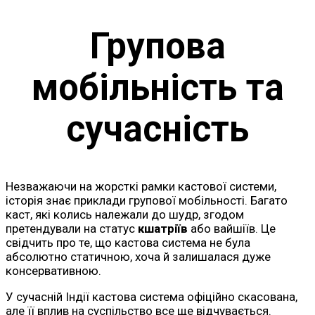
Групова
мобільність та
сучасність
Незважаючи на жорсткі рамки кастової системи,
історія знає приклади групової мобільності. Багато
каст, які колись належали до шудр, згодом
претендували на статус
кшатріїв
або вайшіїв. Це
свідчить про те, що кастова система не була
абсолютно статичною, хоча й залишалася дуже
консервативною.
У сучасній Індії кастова система офіційно скасована,
але її вплив на суспільство все ще відчувається.