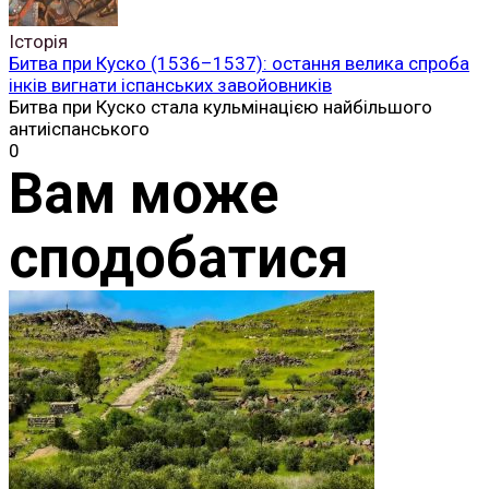
Історія
Битва при Куско (1536–1537): остання велика спроба
інків вигнати іспанських завойовників
Битва при Куско стала кульмінацією найбільшого
антиіспанського
0
Вам може
сподобатися