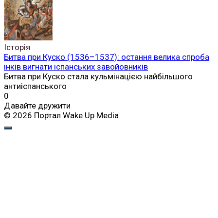
Історія
Битва при Куско (1536–1537): остання велика спроба
інків вигнати іспанських завойовників
Битва при Куско стала кульмінацією найбільшого
антиіспанського
0
Давайте дружити
© 2026 Портал Wake Up Media