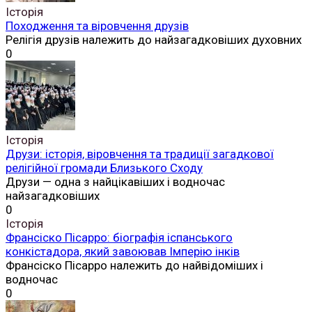
Історія
Походження та віровчення друзів
Релігія друзів належить до найзагадковіших духовних
0
Історія
Друзи: історія, віровчення та традиції загадкової
релігійної громади Близького Сходу
Друзи — одна з найцікавіших і водночас
найзагадковіших
0
Історія
Франсіско Пісарро: біографія іспанського
конкістадора, який завоював Імперію інків
Франсіско Пісарро належить до найвідоміших і
водночас
0