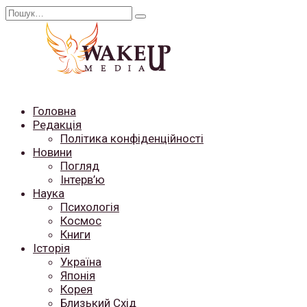
Перейти
Search
до
for:
вмісту
Головна
Редакція
Політика конфіденційності
Новини
Погляд
Інтерв’ю
Наука
Психологія
Космос
Книги
Історія
Україна
Японія
Корея
Близький Схід