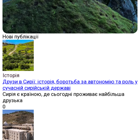
Нові публікації
Історія
Друзи в Сирії: історія, боротьба за автономію та роль у
сучасній сирійській державі
Сирія є країною, де сьогодні проживає найбільша
друзька
0