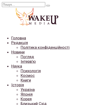
Перейти
Search
до
for:
вмісту
Головна
Редакція
Політика конфіденційності
Новини
Погляд
Інтерв’ю
Наука
Психологія
Космос
Книги
Історія
Україна
Японія
Корея
Близький Схід