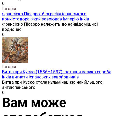
0
Історія
Франсіско Пісарро: біографія іспанського
конкістадора, який завоював Імперію інків
Франсіско Пісарро належить до найвідоміших і
водночас
0
Історія
Битва при Куско (1536–1537): остання велика спроба
інків вигнати іспанських завойовників
Битва при Куско стала кульмінацією найбільшого
антиіспанського
0
Вам може