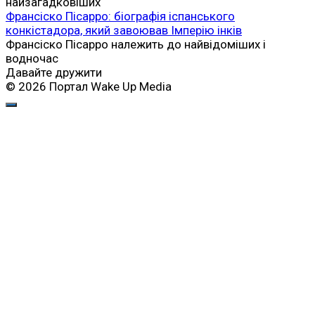
найзагадковіших
Франсіско Пісарро: біографія іспанського
конкістадора, який завоював Імперію інків
Франсіско Пісарро належить до найвідоміших і
водночас
Давайте дружити
© 2026 Портал Wake Up Media