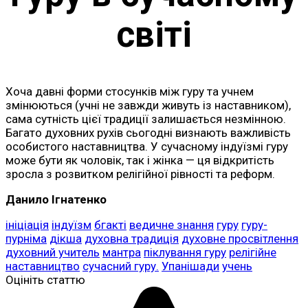
світі
Хоча давні форми стосунків між гуру та учнем
змінюються (учні не завжди живуть із наставником),
сама сутність цієї традиції залишається незмінною.
Багато духовних рухів сьогодні визнають важливість
особистого наставництва. У сучасному індуїзмі гуру
може бути як чоловік, так і жінка — ця відкритість
зросла з розвитком релігійної рівності та реформ.
Данило Ігнатенко
ініціація
індуїзм
бгакті
ведичне знання
гуру
гуру-
пурніма
дікша
духовна традиція
духовне просвітлення
духовний учитель
мантра
піклування гуру
релігійне
наставництво
сучасний гуру.
Упанішади
учень
Оцініть статтю