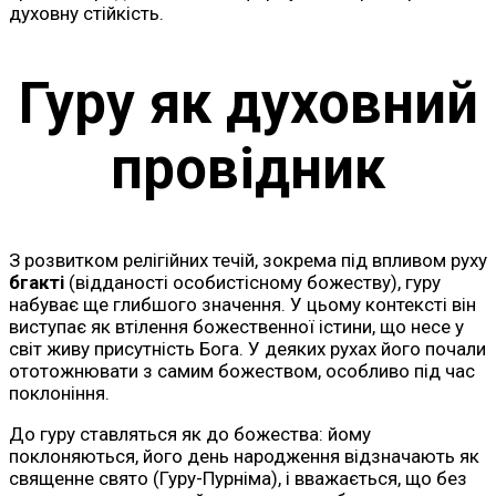
духовну стійкість.
Гуру як духовний
провідник
З розвитком релігійних течій, зокрема під впливом руху
бгакті
(відданості особистісному божеству), гуру
набуває ще глибшого значення. У цьому контексті він
виступає як втілення божественної істини, що несе у
світ живу присутність Бога. У деяких рухах його почали
ототожнювати з самим божеством, особливо під час
поклоніння.
До гуру ставляться як до божества: йому
поклоняються, його день народження відзначають як
священне свято (Гуру-Пурніма), і вважається, що без