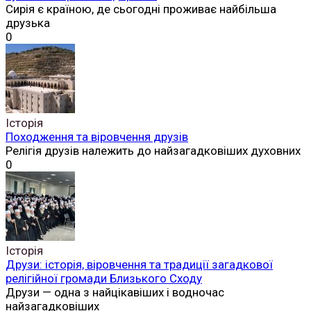
Сирія є країною, де сьогодні проживає найбільша
друзька
0
Історія
Походження та віровчення друзів
Релігія друзів належить до найзагадковіших духовних
0
Історія
Друзи: історія, віровчення та традиції загадкової
релігійної громади Близького Сходу
Друзи — одна з найцікавіших і водночас
найзагадковіших