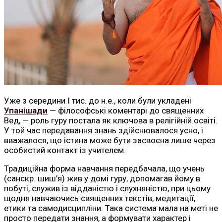
Уже з середини І тис. до н.е., коли були укладені
Упанішади
— філософські коментарі до священних
Вед, — роль гуру постала як ключова в релігійній освіті.
У той час передавання знань здійснювалося усно, і
вважалося, що істина може бути засвоєна лише через
особистий контакт із учителем.
Традиційна форма навчання передбачала, що учень
(санскр. шиш’я) жив у домі гуру, допомагав йому в
побуті, служив із відданістю і слухняністю, при цьому
щодня навчаючись священних текстів, медитації,
етики та самодисципліни. Така система мала на меті не
просто передати знання, а формувати характер і