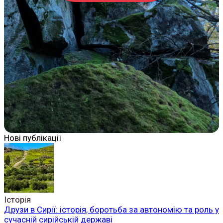
Нові публікації
Історія
Друзи в Сирії: історія, боротьба за автономію та роль у
сучасній сирійській державі