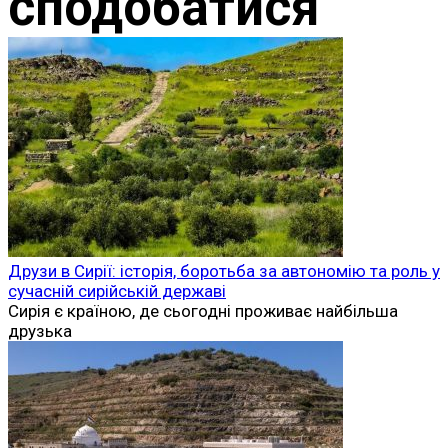
сподобатися
Друзи в Сирії: історія, боротьба за автономію та роль у
сучасній сирійській державі
Сирія є країною, де сьогодні проживає найбільша
друзька