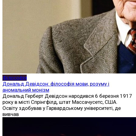
Філософія
Дональд Девідсон: філософія мови, розуму і
аномальний монізм
Дональд Герберт Девідсон народився 6 березня 1917
року в місті Спрінгфілд, штат Массачусетс, США.
Освіту здобував у Гарвардському університеті, де
вивчав