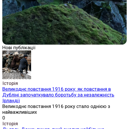
Нові публікації
Історія
Великоднє повстання 1916 року: як повстання в
Дубліні започаткувало боротьбу за незалежність
Ірландії
Великоднє повстання 1916 року стало однією з
найважливіших
0
Історія