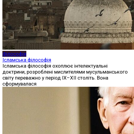
Філософія
Ісламська філософія
Ісламська філософія охоплює інтелектуальні
доктрини, розроблені мислителями мусульманського
світу переважно у період ІХ–ХІІ століть. Вона
сформувалася