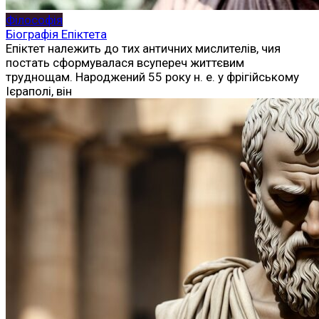
Філософія
Біографія Епіктета
Епіктет належить до тих античних мислителів, чия
постать сформувалася всупереч життєвим
труднощам. Народжений 55 року н. е. у фрігійському
Ієраполі, він