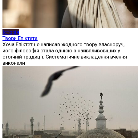
Історія
Твори Епіктета
Хоча Епіктет не написав жодного твору власноруч,
його філософія стала однією з найвпливовіших у
стоїчній традиції. Систематичне викладення вчення
виконали