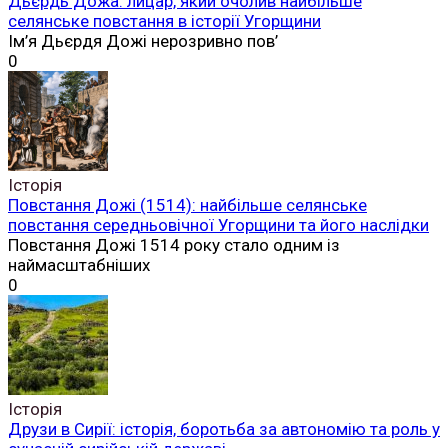
Дьєрдь Дожа: лицар, який очолив найбільше
селянське повстання в історії Угорщини
Ім’я Дьєрдя Дожі нерозривно пов’
0
Історія
Повстання Дожі (1514): найбільше селянське
повстання середньовічної Угорщини та його наслідки
Повстання Дожі 1514 року стало одним із
наймасштабніших
0
Історія
Друзи в Сирії: історія, боротьба за автономію та роль у