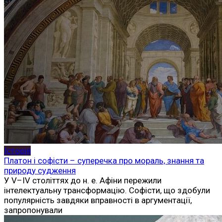
Історія
Платон і софісти – суперечка про мораль, знання та
природу судження
У V–IV століттях до н. е. Афіни пережили
інтелектуальну трансформацію. Софісти, що здобули
популярність завдяки вправності в аргументації,
запропонували