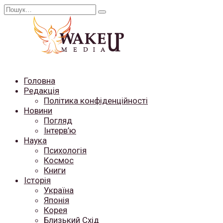
Перейти
Search
до
for:
вмісту
Головна
Редакція
Політика конфіденційності
Новини
Погляд
Інтерв’ю
Наука
Психологія
Космос
Книги
Історія
Україна
Японія
Корея
Близький Схід