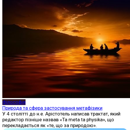
Філософія
Природа та сфера застосування метафізики
У 4 столітті до н.е. Арістотель написав трактат, який
редактор пізніше назвав «Ta meta ta physika», що
перекладається як «те, що за природою».