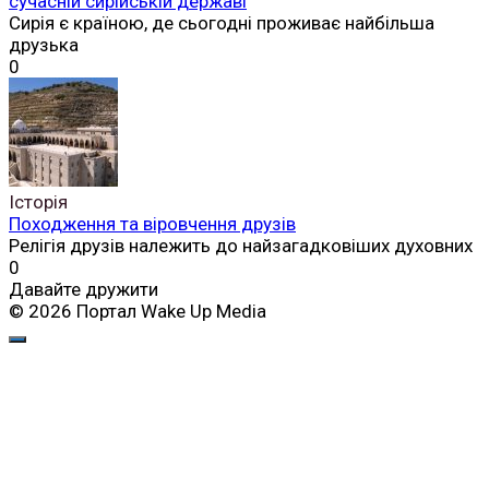
сучасній сирійській державі
Сирія є країною, де сьогодні проживає найбільша
друзька
0
Історія
Походження та віровчення друзів
Релігія друзів належить до найзагадковіших духовних
0
Давайте дружити
© 2026 Портал Wake Up Media