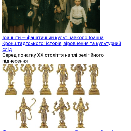
Іоанніти — фанатичний культ навколо Іоанна
Кронштадтського: історія, віровчення та культурний
слід
Серед початку XX століття на тлі релігійного
піднесення