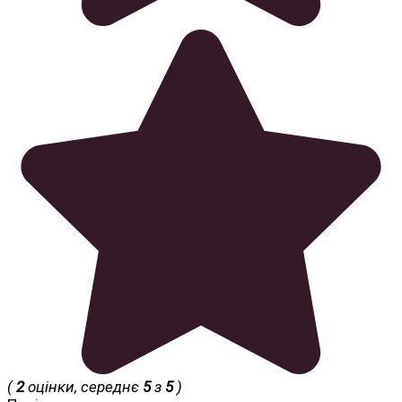
(
2
оцінки, середнє
5
з
5
)