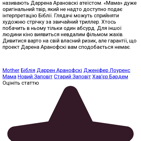
називають Даррена Арановскі атеїстом. «Мама» дуже
оригінальний твір, який не надто доступно подає
інтерпретацію Біблії. Глядачі можуть сприйняти
художню стрічку за звичайний триллер. Хтось
побачить в ньому тільки один абсурд. Для іншої
людини кіно виявиться невдалим фільмом жахів.
Дивитися варто на свій власний ризик, але гарантії, що
проект Дарена Аранофскі вам сподобається немає.
Mother
Біблія
Даррен Аранофскі
Дженіфер Лоуренс
Мама
Новий Заповіт
Старий Заповіт
Хав'єр Бардем
Оцініть статтю