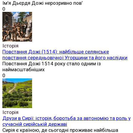
Ім’я Дьєрдя Дожі нерозривно пов’
0
Історія
Повстання Дожі (1514): найбільше селянське
повстання середньовічної Угорщини та його наслідки
Повстання Дожі 1514 року стало одним із
наймасштабніших
0
Історія
Друзи в Сирії: історія, боротьба за автономію та роль у
сучасній сирійській державі
Сирія є країною, де сьогодні проживає найбільша