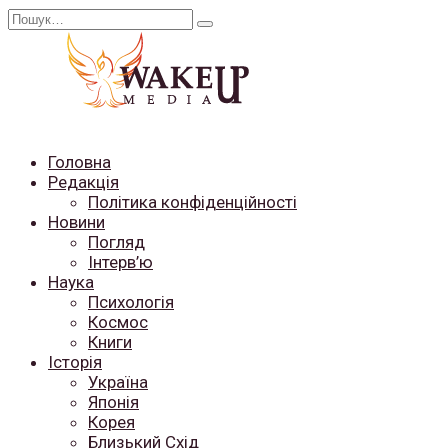
Перейти
Search
до
for:
вмісту
Головна
Редакція
Політика конфіденційності
Новини
Погляд
Інтерв’ю
Наука
Психологія
Космос
Книги
Історія
Україна
Японія
Корея
Близький Схід