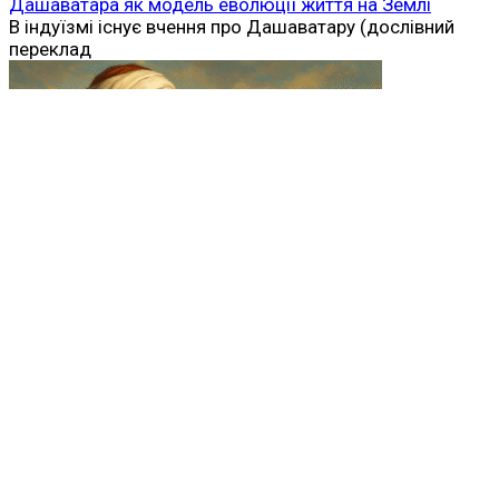
Дашаватара як модель еволюції життя на Землі
В індуїзмі існує вчення про Дашаватару (дослівний
переклад
Абд аль-Малік ібн Марван — реформатор
Омейядського халіфату
Абд аль-Малік ібн Марван (нар. 646/647, Медіна —
помер