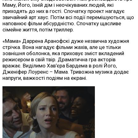
Маму, Його, їхній дім і неочікуваних людей, які
приходять до них в гості. Спочатку проект нагадує
звичайний арт хаус. Потім всі події перемішуються, що
наповнює фільм абсурдністю. Спочатку щасливе
сімейне життя, потім триллер.
«Мама» Даррена Аранофскі дуже незвична художня
стрічка. Вона нагадує фільми жахів, але це тільки
зовнішня оболонка, яка приховує зміст вкладений
режисером в свій твір. Драматична гра акторів
вражає. Виділимо Хав’єра Бардема в ролі Його,
Дженіфер Лоуренс – Мама. Тривожна музика додає
напруги, важкості подіям на екрані.