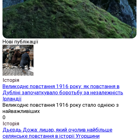
Нові публікації
Історія
Великоднє повстання 1916 року: як повстання в
Дубліні започаткувало боротьбу за незалежність
Ірландії
Великоднє повстання 1916 року стало однією з
найважливіших
0
Історія
Дьєрдь Дожа: лицар, який очолив найбільше
селянське повстання в історії Угорщини