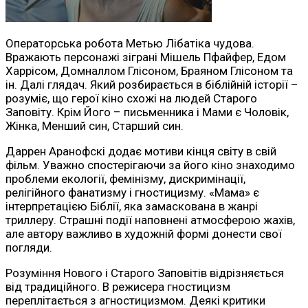
Операторська робота Метью Лібатіка чудова.
Вражають персонажі зіграні Мішель Пфайфер, Едом
Харрісом, Домналлом Глісоном, Браяном Глісоном та
ін. Далі глядач. Який розбирається в біблійній історії –
розуміє, що герої кіно схожі на людей Старого
Заповіту. Крім Його – письменника і Мами є Чоловік,
Жінка, Менший син, Старший син.
Даррен Аранофскі додає мотиви кінця світу в свій
фільм. Уважно спостерігаючи за його кіно знаходимо
проблеми екології, фемінізму, дискримінації,
релігійного фанатизму і гностицизму. «Мама» є
інтерпретацією Біблії, яка замаскована в жанрі
триллеру. Страшні події наповнені атмосферою жахів,
але автору важливо в художній формі донести свої
погляди.
Розуміння Нового і Старого Заповітів відрізняється
від традиційного. В режисера гностицизм
переплітається з агностицизмом. Деякі критики