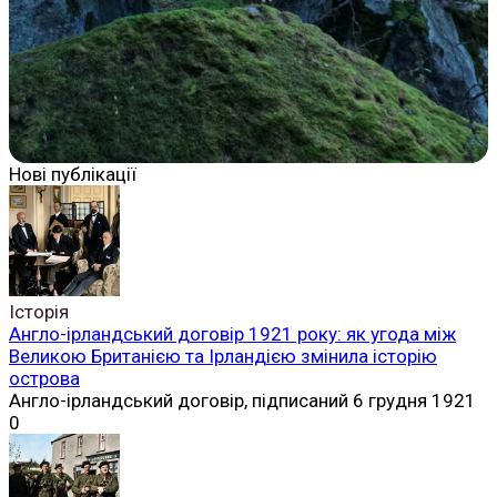
Нові публікації
Історія
Англо-ірландський договір 1921 року: як угода між
Великою Британією та Ірландією змінила історію
острова
Англо-ірландський договір, підписаний 6 грудня 1921
0