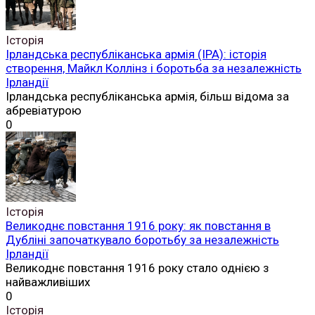
Історія
Ірландська республіканська армія (ІРА): історія
створення, Майкл Коллінз і боротьба за незалежність
Ірландії
Ірландська республіканська армія, більш відома за
абревіатурою
0
Історія
Великоднє повстання 1916 року: як повстання в
Дубліні започаткувало боротьбу за незалежність
Ірландії
Великоднє повстання 1916 року стало однією з
найважливіших
0
Історія