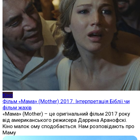
Кіно
Фільм «Мама» (Mother) 2017. Інтерпретація Біблії чи
фільм жахів
«Мама» (Mother) – це оригінальний фільм 2017 року
від американського режисера Даррена Аранофскі.
Кіно малок ому сподобається. Нам розповідають про
Маму