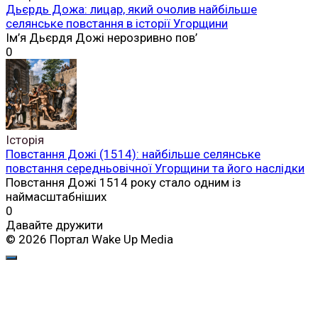
Дьєрдь Дожа: лицар, який очолив найбільше
селянське повстання в історії Угорщини
Ім’я Дьєрдя Дожі нерозривно пов’
0
Історія
Повстання Дожі (1514): найбільше селянське
повстання середньовічної Угорщини та його наслідки
Повстання Дожі 1514 року стало одним із
наймасштабніших
0
Давайте дружити
© 2026 Портал Wake Up Media