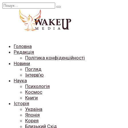
Перейти
Search
до
for:
вмісту
Головна
Редакція
Політика конфіденційності
Новини
Погляд
Інтерв’ю
Наука
Психологія
Космос
Книги
Історія
Україна
Японія
Корея
Близький Схід