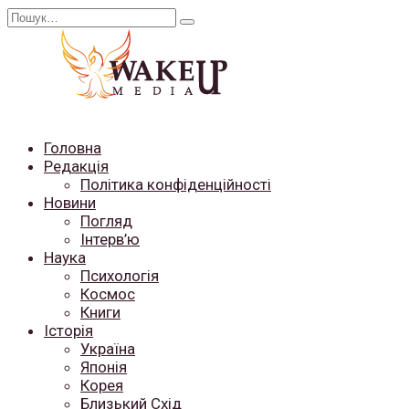
Перейти
Search
до
for:
вмісту
Головна
Редакція
Політика конфіденційності
Новини
Погляд
Інтерв’ю
Наука
Психологія
Космос
Книги
Історія
Україна
Японія
Корея
Близький Схід