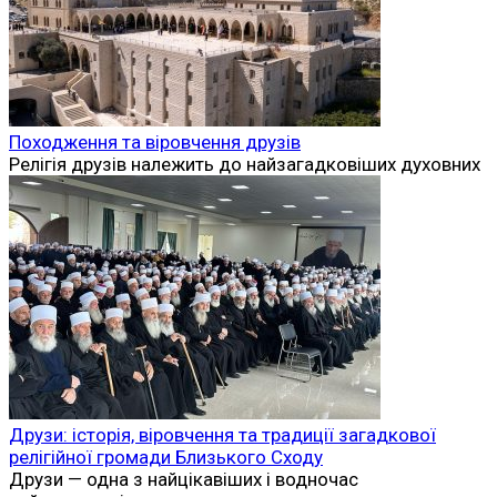
Походження та віровчення друзів
Релігія друзів належить до найзагадковіших духовних
Друзи: історія, віровчення та традиції загадкової
релігійної громади Близького Сходу
Друзи — одна з найцікавіших і водночас