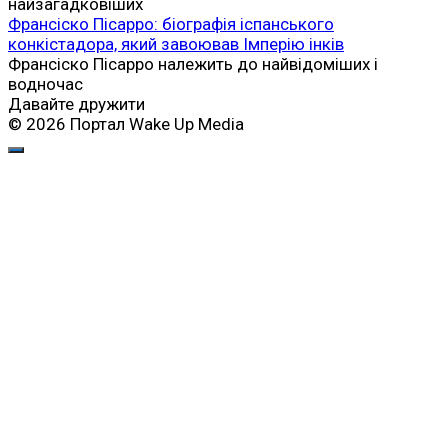
найзагадковіших
Франсіско Пісарро: біографія іспанського
конкістадора, який завоював Імперію інків
Франсіско Пісарро належить до найвідоміших і
водночас
Давайте дружити
© 2026 Портал Wake Up Media