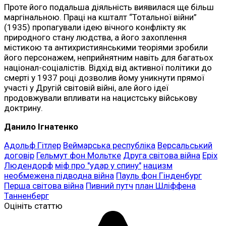
Проте його подальша діяльність виявилася ще більш
маргінальною. Праці на кшталт “Тотальної війни”
(1935) пропагували ідею вічного конфлікту як
природного стану людства, а його захоплення
містикою та антихристиянськими теоріями зробили
його персонажем, неприйнятним навіть для багатьох
націонал-соціалістів. Відхід від активної політики до
смерті у 1937 році дозволив йому уникнути прямої
участі у Другій світовій війні, але його ідеї
продовжували впливати на нацистську військову
доктрину.
Данило Ігнатенко
Адольф Гітлер
Веймарська республіка
Версальський
договір
Гельмут фон Мольтке
Друга світова війна
Еріх
Людендорф
міф про "удар у спину"
нацизм
необмежена підводна війна
Пауль фон Гінденбург
Перша світова війна
Пивний путч
план Шліффена
Танненберг
Оцініть статтю