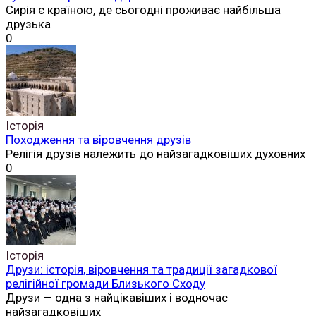
Сирія є країною, де сьогодні проживає найбільша
друзька
0
Історія
Походження та віровчення друзів
Релігія друзів належить до найзагадковіших духовних
0
Історія
Друзи: історія, віровчення та традиції загадкової
релігійної громади Близького Сходу
Друзи — одна з найцікавіших і водночас
найзагадковіших