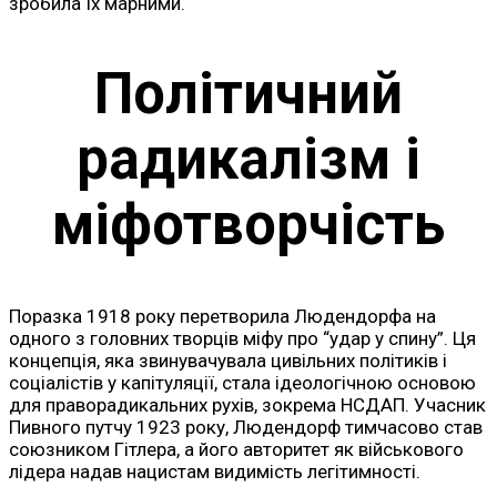
зробила їх марними.
Політичний
радикалізм і
міфотворчість
Поразка 1918 року перетворила Людендорфа на
одного з головних творців міфу про “удар у спину”. Ця
концепція, яка звинувачувала цивільних політиків і
соціалістів у капітуляції, стала ідеологічною основою
для праворадикальних рухів, зокрема НСДАП. Учасник
Пивного путчу 1923 року, Людендорф тимчасово став
союзником Гітлера, а його авторитет як військового
лідера надав нацистам видимість легітимності.