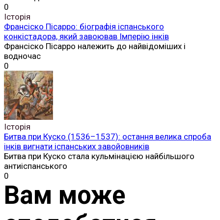
0
Історія
Франсіско Пісарро: біографія іспанського
конкістадора, який завоював Імперію інків
Франсіско Пісарро належить до найвідоміших і
водночас
0
Історія
Битва при Куско (1536–1537): остання велика спроба
інків вигнати іспанських завойовників
Битва при Куско стала кульмінацією найбільшого
антиіспанського
0
Вам може