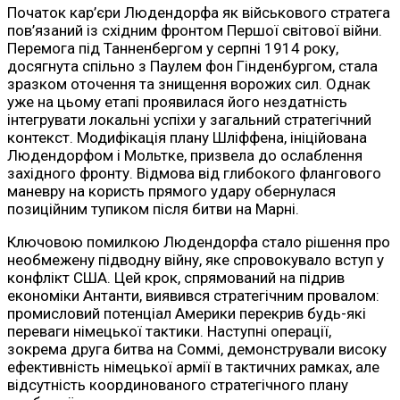
Початок кар’єри Людендорфа як військового стратега
пов’язаний із східним фронтом Першої світової війни.
Перемога під Танненбергом у серпні 1914 року,
досягнута спільно з Паулем фон Гінденбургом, стала
зразком оточення та знищення ворожих сил. Однак
уже на цьому етапі проявилася його нездатність
інтегрувати локальні успіхи у загальний стратегічний
контекст. Модифікація плану Шліффена, ініційована
Людендорфом і Мольтке, призвела до ослаблення
західного фронту. Відмова від глибокого флангового
маневру на користь прямого удару обернулася
позиційним тупиком після битви на Марні.
Ключовою помилкою Людендорфа стало рішення про
необмежену підводну війну, яке спровокувало вступ у
конфлікт США. Цей крок, спрямований на підрив
економіки Антанти, виявився стратегічним провалом:
промисловий потенціал Америки перекрив будь-які
переваги німецької тактики. Наступні операції,
зокрема друга битва на Соммі, демонстрували високу
ефективність німецької армії в тактичних рамках, але
відсутність координованого стратегічного плану