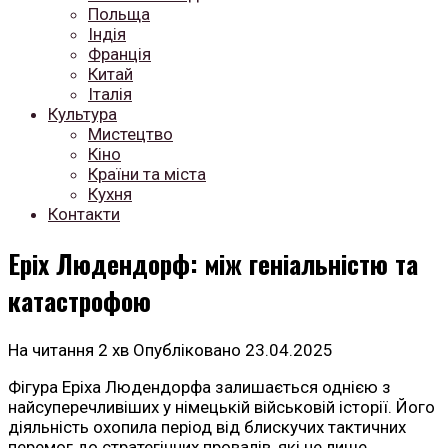
Польща
Індія
Франція
Китай
Італія
Культура
Мистецтво
Кіно
Країни та міста
Кухня
Контакти
Еріх Людендорф: між геніальністю та
катастрофою
На читання
2 хв
Опубліковано
23.04.2025
Фігура Еріха Людендорфа залишається однією з
найсуперечливіших у німецькій військовій історії. Його
діяльність охопила період від блискучих тактичних
перемог до стратегічних провалів, які не лише