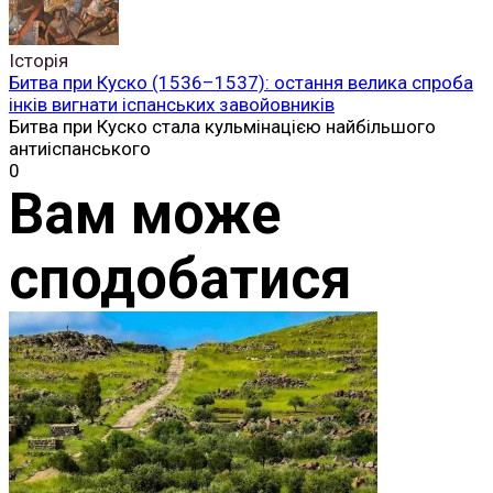
Історія
Битва при Куско (1536–1537): остання велика спроба
інків вигнати іспанських завойовників
Битва при Куско стала кульмінацією найбільшого
антиіспанського
0
Вам може
сподобатися