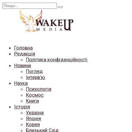
Перейти
Search
до
for:
вмісту
Головна
Редакція
Політика конфіденційності
Новини
Погляд
Інтерв’ю
Наука
Психологія
Космос
Книги
Історія
Україна
Японія
Корея
Близький Схід