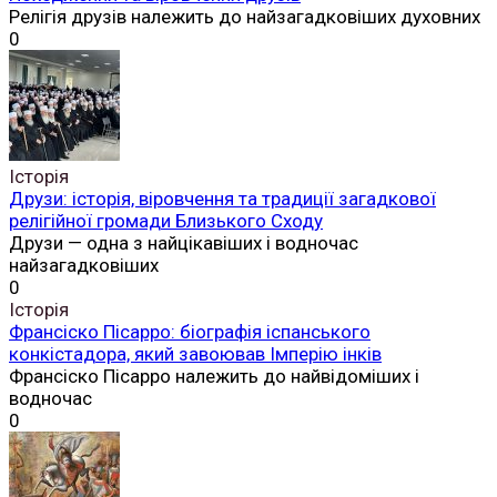
Релігія друзів належить до найзагадковіших духовних
0
Історія
Друзи: історія, віровчення та традиції загадкової
релігійної громади Близького Сходу
Друзи — одна з найцікавіших і водночас
найзагадковіших
0
Історія
Франсіско Пісарро: біографія іспанського
конкістадора, який завоював Імперію інків
Франсіско Пісарро належить до найвідоміших і
водночас
0