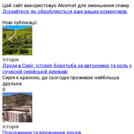
Цей сайт використовує Akismet для зменшення спаму.
Дізнайтеся, як обробляються дані ваших коментарів.
Читай
Нові публікації
безкоштовно
Історія
Друзи в Сирії: історія, боротьба за автономію та роль у
сучасній сирійській державі
Сирія є країною, де сьогодні проживає найбільша
друзька
0
Історія
Походження та віровчення друзів