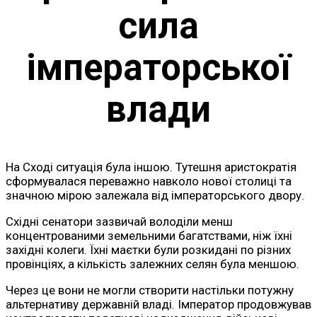
сила
імператорської
влади
На Сході ситуація була іншою. Тутешня аристократія
сформувалася переважно навколо нової столиці та
значною мірою залежала від імператорського двору.
Східні сенатори зазвичай володіли менш
концентрованими земельними багатствами, ніж їхні
західні колеги. Їхні маєтки були розкидані по різних
провінціях, а кількість залежних селян була меншою.
Через це вони не могли створити настільки потужну
альтернативу державній владі. Імператор продовжував