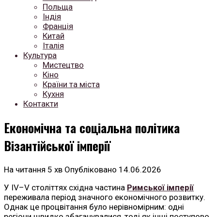
Польща
Індія
Франція
Китай
Італія
Культура
Мистецтво
Кіно
Країни та міста
Кухня
Контакти
Економічна та соціальна політика
Візантійської імперії
На читання
5 хв
Опубліковано
14.06.2026
У IV–V століттях східна частина
Римської імперії
переживала період значного економічного розвитку.
Однак це процвітання було нерівномірним: одні
регіони швидко збагачувалися, тоді як інші поступово