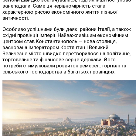
занепадали. Саме ця нерівномірність стала
характерною рисою економічного життя пізньої
античності.
Особливо успішними були деякі райони Італії, а також
східні провінції імперії. Найважливішим економічним
центром став Константинополь — нова столиця,
заснована імператором Костянтин I Великий.
Величезне місто швидко перетворилося на політичне,
торговельне та фінансове серце держави. Його
потреби стимулювали розвиток ремесел, торгівлі та
сільського господарства в багатьох провінціях.