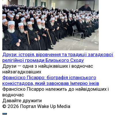
Друзи: історія, віровчення та традиції загадкової
релігійної громади Близького Сходу
Друзи — одна з найцікавіших і водночас
найзагадковіших
Франсіско Пісарро: біографія іспанського
конкістадора, який завоював Імперію інків
Франсіско Пісарро належить до найвідоміших і
водночас
Давайте дружити
© 2026 Портал Wake Up Media