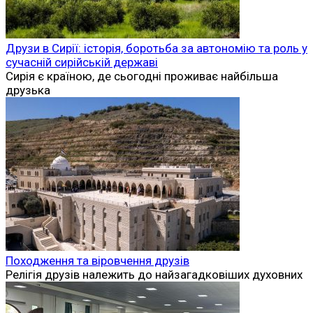
Друзи в Сирії: історія, боротьба за автономію та роль у
сучасній сирійській державі
Сирія є країною, де сьогодні проживає найбільша
друзька
Походження та віровчення друзів
Релігія друзів належить до найзагадковіших духовних