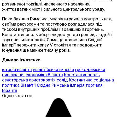
розвиненої торгівлі, численного населення,
життєздатних міст і сильного центрального уряду.
Поки Західна Римська імперія втрачала контроль над
своїми ресурсами та поступово розпадалася під
тиском внутрішніх проблем і зовнішніх вторгнень,
Константинополь зберігав доступ до грошей, людей і
торговельних шляхів. Саме це дозволило Східній
імперії пережити кризу V століття та продовжити
існування ще майже тисячу років.
Данило Ігнатенко
історія візантії
візантійська імперія
греко-римська
цивілізація
економіка Візантії
Константинополь
сенаторська аристократія
солід Костянтина
соціальна
політика Візантії
Східна Римська імперія
торгівля
Візантії
Оцініть статтю