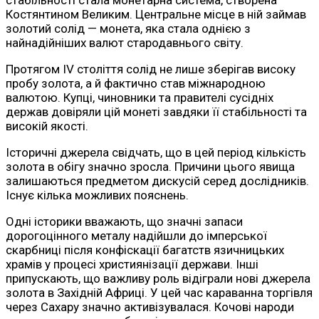
Костянтином Великим. Центральне місце в ній займав
золотий солід — монета, яка стала однією з
найнадійніших валют стародавнього світу.
Протягом IV століття солід не лише зберігав високу
пробу золота, а й фактично став міжнародною
валютою. Купці, чиновники та правителі сусідніх
держав довіряли цій монеті завдяки її стабільності та
високій якості.
Історичні джерела свідчать, що в цей період кількість
золота в обігу значно зросла. Причини цього явища
залишаються предметом дискусій серед дослідників.
Існує кілька можливих пояснень.
Одні історики вважають, що значні запаси
дорогоцінного металу надійшли до імперської
скарбниці після конфіскації багатств язичницьких
храмів у процесі християнізації держави. Інші
припускають, що важливу роль відіграли нові джерела
золота в Західній Африці. У цей час караванна торгівля
через Сахару значно активізувалася. Кочові народи