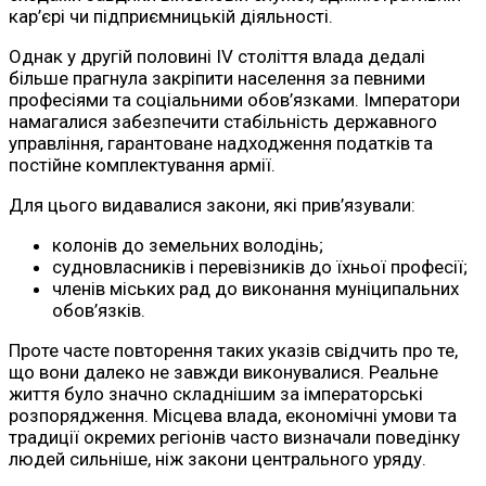
кар’єрі чи підприємницькій діяльності.
Однак у другій половині IV століття влада дедалі
більше прагнула закріпити населення за певними
професіями та соціальними обов’язками. Імператори
намагалися забезпечити стабільність державного
управління, гарантоване надходження податків та
постійне комплектування армії.
Для цього видавалися закони, які прив’язували:
колонів до земельних володінь;
судновласників і перевізників до їхньої професії;
членів міських рад до виконання муніципальних
обов’язків.
Проте часте повторення таких указів свідчить про те,
що вони далеко не завжди виконувалися. Реальне
життя було значно складнішим за імператорські
розпорядження. Місцева влада, економічні умови та
традиції окремих регіонів часто визначали поведінку
людей сильніше, ніж закони центрального уряду.