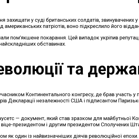
я захищати у суді британських солдатів, звинувачених у 
 американських патріотів, воно підкреслило його віддан
мали пом’якшене покарання. Цей випадок укріпив репутац
 найскладніших обставинах.
революції та держа
асником Континентального конгресу, де брав участь у п
вторів Декларації незалежності США і підписантом Паризь
усетс — документ, який став зразком для майбутньої Ко
м віце-президентом і другим президентом Сполучених Шта
як один із найвизначніших діячів революційної епохи. П