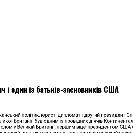
 і один із батьків-засновників США
нський політик, юрист, дипломат і другий президент Спо
икої Британії, був одним із провідних діячів Континента
слом у Великій Британії, першим віце-президентом США
циповий політик і мислитель, чиї ідеї мали великий впл