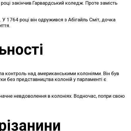
 році закінчив Гарвардський коледж. Проте замість
У 1764 році він одружився з Абігайль Сміт, дочка
иття.
ьності
ла контроль над американськими колоніями. Він був
тки без представництва колоній у парламенті є
значне невдоволення в колоніях. Водночас, попри свою
 різанини