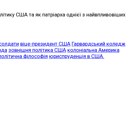
ітику США та як патріарха однієї з найвпливовіших
 солдати
віце-президент США
Гарвардський коледж
нда
зовнішня політика США
колоніальна Америка
політична філософія
юриспруденція в США.