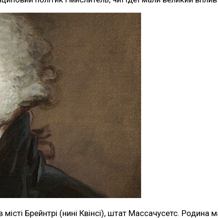
істі Брейнтрі (нині Квінсі), штат Массачусетс. Родина м