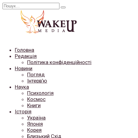
Перейти
Search
до
for:
вмісту
Головна
Редакція
Політика конфіденційності
Новини
Погляд
Інтерв’ю
Наука
Психологія
Космос
Книги
Історія
Україна
Японія
Корея
Близький Схід