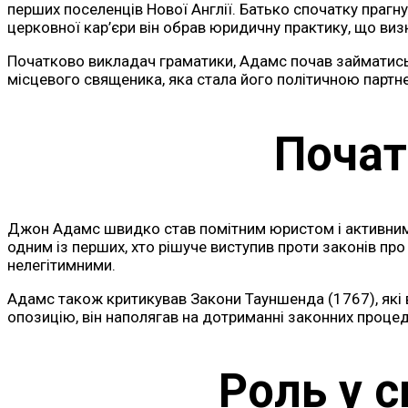
перших поселенців Нової Англії. Батько спочатку праг
церковної кар’єри він обрав юридичну практику, що ви
Початково викладач граматики, Адамс почав займатись 
місцевого священика, яка стала його політичною партн
Почат
Джон Адамс швидко став помітним юристом і активним 
одним із перших, хто рішуче виступив проти законів про
нелегітимними.
Адамс також критикував Закони Тауншенда (1767), які 
опозицію, він наполягав на дотриманні законних процеду
Роль у с