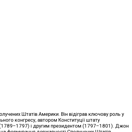
лучених Штатів Америки. Він відіграв ключову роль у
льного конгресу, автором Конституції штату
 (1789–1797) і другим президентом (1797–1801). Джон
ив на формування державності Сполучених Штатів.