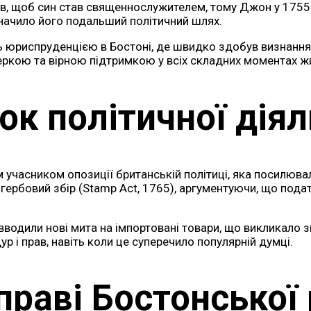
нув, щоб син став священнослужителем, тому Джон у 1755
значило його подальший політичний шлях.
юриспруденцією в Бостоні, де швидко здобув визнання. 
еркою та вірною підтримкою у всіх складних моментах ж
ок політичної діял
учасником опозиції британській політиці, яка посилюва
 гербовий збір (Stamp Act, 1765), аргументуючи, що пода
вводили нові мита на імпортовані товари, що викликало 
р і прав, навіть коли це суперечило популярній думці.
праві Бостонської