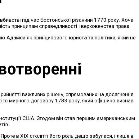
вбивстві під час Бостонської різанини 1770 року. Хоча
ість принципам справедливості і верховенства права.
ію Адамса як принципового юриста та політика, який не
вотворенні
рийнятті важливих рішень, спрямованих на досягнення
кого мирного договору 1783 року, який офіційно визнав
нституції США. Згодом він став першим американським
тів.
роте в XIX столітті його роль дещо забулася, і лише в