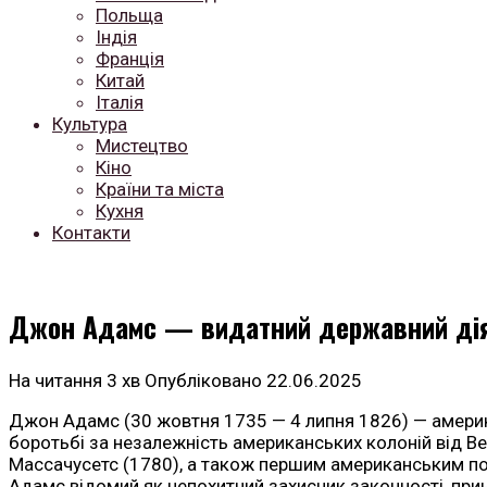
Польща
Індія
Франція
Китай
Італія
Культура
Мистецтво
Кіно
Країни та міста
Кухня
Контакти
Джон Адамс — видатний державний діяч
На читання
3 хв
Опубліковано
22.06.2025
Джон Адамс (30 жовтня 1735 — 4 липня 1826) — америка
боротьбі за незалежність американських колоній від Вел
Массачусетс (1780), а також першим американським по
Адамс відомий як непохитний захисник законності, прин