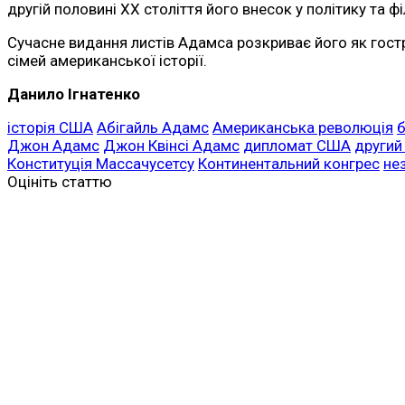
другій половині XX століття його внесок у політику та
Сучасне видання листів Адамса розкриває його як гост
сімей американської історії.
Данило Ігнатенко
історія США
Абігайль Адамс
Американська революція
Джон Адамс
Джон Квінсі Адамс
дипломат США
другий
Конституція Массачусетсу
Континентальний конгрес
не
Оцініть статтю