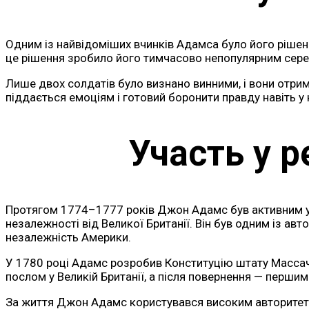
Одним із найвідоміших вчинків Адамса було його рішенн
це рішення зробило його тимчасово непопулярним серед
Лише двох солдатів було визнано винними, і вони отри
піддається емоціям і готовий боронити правду навіть у
Участь у 
Протягом 1774–1777 років Джон Адамс був активним уч
незалежності від Великої Британії. Він був одним із а
незалежність Америки.
У 1780 році Адамс розробив Конституцію штату Массач
послом у Великій Британії, а після повернення — перши
За життя Джон Адамс користувався високим авторитетом 