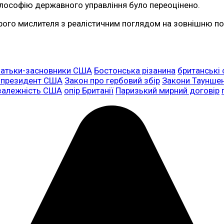
 філософію державного управління було переоцінено.
рого мислителя з реалістичним поглядом на зовнішню пол
батьки-засновники США
Бостонська різанина
британські
 президент США
Закон про гербовий збір
Закони Таунше
залежність США
опір Британії
Паризький мирний договір