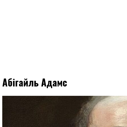
Абігайль Адамс