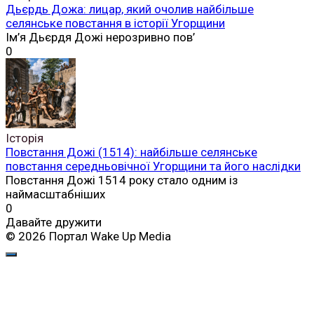
Дьєрдь Дожа: лицар, який очолив найбільше
селянське повстання в історії Угорщини
Ім’я Дьєрдя Дожі нерозривно пов’
0
Історія
Повстання Дожі (1514): найбільше селянське
повстання середньовічної Угорщини та його наслідки
Повстання Дожі 1514 року стало одним із
наймасштабніших
0
Давайте дружити
© 2026 Портал Wake Up Media