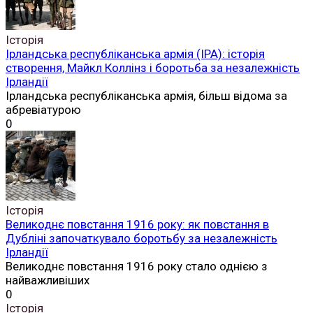
Історія
Ірландська республіканська армія (ІРА): історія
створення, Майкл Коллінз і боротьба за незалежність
Ірландії
Ірландська республіканська армія, більш відома за
абревіатурою
0
Історія
Великоднє повстання 1916 року: як повстання в
Дубліні започаткувало боротьбу за незалежність
Ірландії
Великоднє повстання 1916 року стало однією з
найважливіших
0
Історія