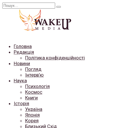
Перейти
Search
до
for:
вмісту
Головна
Редакція
Політика конфіденційності
Новини
Погляд
Інтерв’ю
Наука
Психологія
Космос
Книги
Історія
Україна
Японія
Корея
Близький Схід