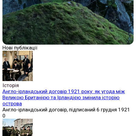
Нові публікації
Історія
Англо-ірландський договір 1921 року: як угода між
Великою Британією та Ірландією змінила історію
острова
Англо-ірландський договір, підписаний 6 грудня 1921
0