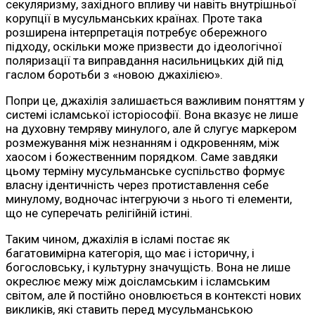
секуляризму, західного впливу чи навіть внутрішньої
корупції в мусульманських країнах. Проте така
розширена інтерпретація потребує обережного
підходу, оскільки може призвести до ідеологічної
поляризації та виправдання насильницьких дій під
гаслом боротьби з «новою джахілією».
Попри це, джахілія залишається важливим поняттям у
системі ісламської історіософії. Вона вказує не лише
на духовну темряву минулого, але й слугує маркером
розмежування між незнанням і одкровенням, між
хаосом і божественним порядком. Саме завдяки
цьому терміну мусульманське суспільство формує
власну ідентичність через протиставлення себе
минулому, водночас інтегруючи з нього ті елементи,
що не суперечать релігійній істині.
Таким чином, джахілія в ісламі постає як
багатовимірна категорія, що має і історичну, і
богословську, і культурну значущість. Вона не лише
окреслює межу між доісламським і ісламським
світом, але й постійно оновлюється в контексті нових
викликів, які ставить перед мусульманською