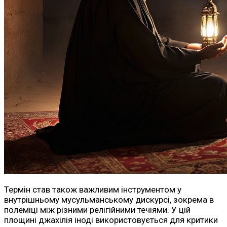
Термін став також важливим інструментом у
внутрішньому мусульманському дискурсі, зокрема в
полеміці між різними релігійними течіями. У цій
площині джахілія іноді використовується для критики