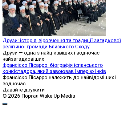
Друзи: історія, віровчення та традиції загадкової
релігійної громади Близького Сходу
Друзи — одна з найцікавіших і водночас
найзагадковіших
Франсіско Пісарро: біографія іспанського
конкістадора, який завоював Імперію інків
Франсіско Пісарро належить до найвідоміших і
водночас
Давайте дружити
© 2026 Портал Wake Up Media