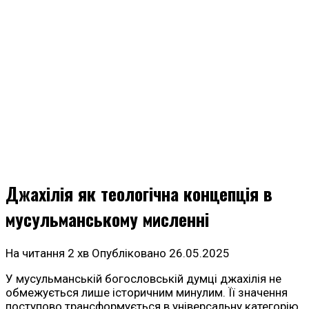
Джахілія як теологічна концепція в
мусульманському мисленні
На читання
2 хв
Опубліковано
26.05.2025
У мусульманській богословській думці джахілія не
обмежується лише історичним минулим. Її значення
поступово трансформується в універсальну категорію,