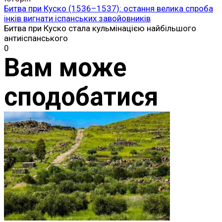
Битва при Куско (1536–1537): остання велика спроба
інків вигнати іспанських завойовників
Битва при Куско стала кульмінацією найбільшого
антиіспанського
0
Вам може
сподобатися