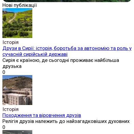
Нові публікації
Історія
Друзи в Сирії: історія, боротьба за автономію та роль у
сучасній сирійській державі
Сирія є країною, де сьогодні проживає найбільша
друзька
0
Історія
Походження та віровчення друзів
Релігія друзів належить до найзагадковіших духовних
0