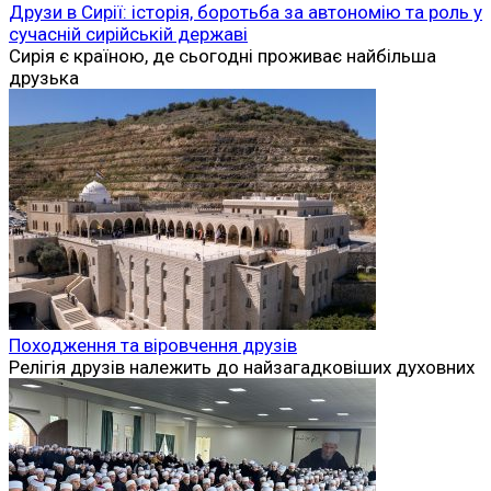
Друзи в Сирії: історія, боротьба за автономію та роль у
сучасній сирійській державі
Сирія є країною, де сьогодні проживає найбільша
друзька
Походження та віровчення друзів
Релігія друзів належить до найзагадковіших духовних