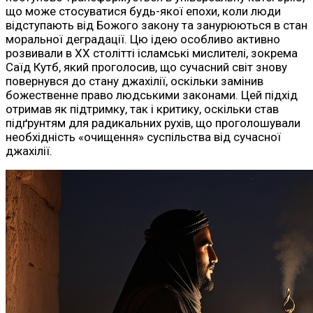
що може стосуватися будь-якої епохи, коли люди
відступають від Божого закону та занурюються в стан
моральної деградації. Цю ідею особливо активно
розвивали в ХХ столітті ісламські мислителі, зокрема
Саїд Кутб, який проголосив, що сучасний світ знову
повернувся до стану джахілії, оскільки замінив
божественне право людськими законами. Цей підхід
отримав як підтримку, так і критику, оскільки став
підґрунтям для радикальних рухів, що проголошували
необхідність «очищення» суспільства від сучасної
джахілії.