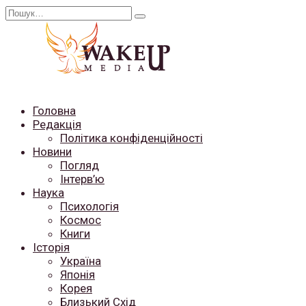
Перейти
Search
до
for:
вмісту
Головна
Редакція
Політика конфіденційності
Новини
Погляд
Інтерв’ю
Наука
Психологія
Космос
Книги
Історія
Україна
Японія
Корея
Близький Схід