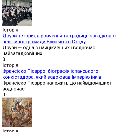
Історія
Друзи: історія, віровчення та традиції загадкової
релігійної громади Близького Сходу
Друзи — одна з найцікавіших і водночас
найзагадковіших
0
Історія
Франсіско Пісарро: біографія іспанського
конкістадора, який завоював Імперію інків
Франсіско Пісарро належить до найвідоміших і
водночас
0
Історія