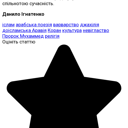
спільнотою сучасність.
Данило Ігнатенко
іслам
арабська поезія
варварство
джахілія
доісламська Аравія
Коран
культура
невігластво
Пророк Мухаммед
релігія
Оцініть статтю